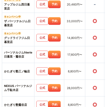
-
公式
予約
アップルジム西日暮
20,460円〜
里店
キャンペーン中
○
公式
予約
ザ パーソナルジム日
33,000円〜
暮里店
キャンペーン中
○
公式
予約
グッドライフジム日
14,800円〜
暮里店
パーソナルジムféerie
○
公式
予約
17,600円〜
日暮里・鶯谷店
○
公式
予約
かたぎり塾三ノ輪店
8,800円〜
NEXUS パーソナルジ
○
公式
予約
28,000円〜
ム千駄木店
○
公式
予約
かたぎり塾鶯谷店
8,800円〜