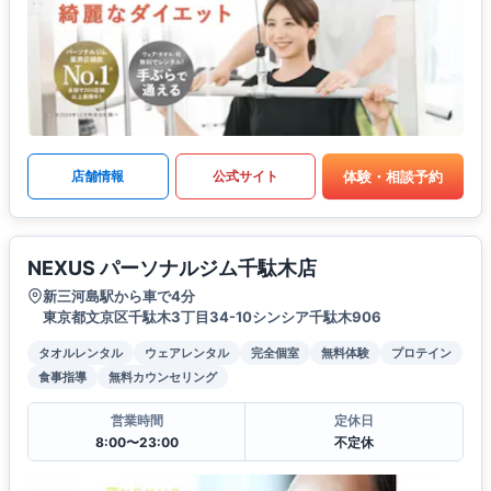
体験・相談予約
店舗情報
公式サイト
NEXUS パーソナルジム千駄木店
新三河島駅から車で4分
東京都文京区千駄木3丁目34-10シンシア千駄木906
タオルレンタル
ウェアレンタル
完全個室
無料体験
プロテイン
食事指導
無料カウンセリング
営業時間
定休日
8:00〜23:00
不定休