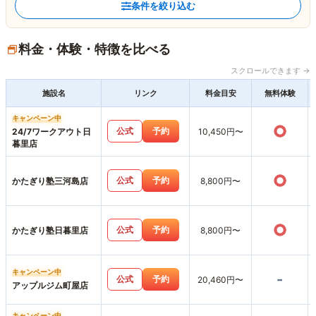
条件を絞り込む
料金・体験・特徴を比べる
スクロールできます →
施設名
リンク
料金目安
無料体験
キャンペーン中
○
公式
予約
24/7ワークアウト日
10,450円〜
暮里店
○
公式
予約
かたぎり塾三河島店
8,800円〜
○
公式
予約
かたぎり塾日暮里店
8,800円〜
キャンペーン中
-
公式
予約
20,460円〜
アップルジム町屋店
キャンペーン中