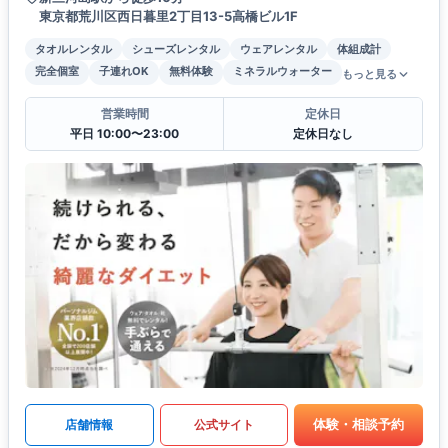
東京都荒川区西日暮里2丁目13-5高橋ビル1F
タオルレンタル
シューズレンタル
ウェアレンタル
体組成計
完全個室
子連れOK
無料体験
ミネラルウォーター
もっと見る
営業時間
定休日
平日 10:00〜23:00
定休日なし
体験・相談予約
店舗情報
公式サイト