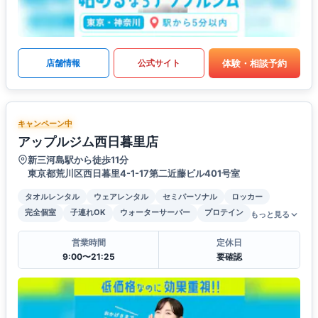
体験・相談予約
店舗情報
公式サイト
キャンペーン中
アップルジム西日暮里店
新三河島駅から徒歩11分
東京都荒川区西日暮里4-1-17第二近藤ビル401号室
タオルレンタル
ウェアレンタル
セミパーソナル
ロッカー
完全個室
子連れOK
ウォーターサーバー
プロテイン
もっと見る
営業時間
定休日
9:00〜21:25
要確認