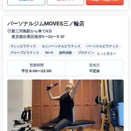
パーソナルジムMOVES三ノ輪店
新三河島駅から車で4分
東京都台東区根岸5ー20ー9 5F
マシンピラティス
セミパーソナルピラティス
パーソナルピラティス
グループピラティス
Wi-Fi
無料体験
プロテイン
もっと見る
営業時間
定休日
平日 8:00〜22:00
不定休