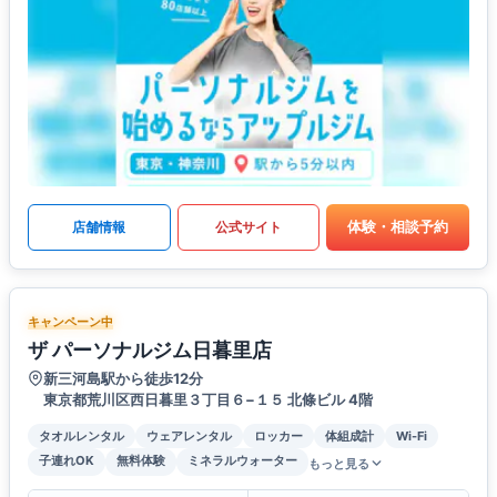
体験・相談予約
店舗情報
公式サイト
キャンペーン中
ザ パーソナルジム日暮里店
新三河島駅から徒歩12分
東京都荒川区西日暮里３丁目６−１５ 北條ビル 4階
タオルレンタル
ウェアレンタル
ロッカー
体組成計
Wi-Fi
子連れOK
無料体験
ミネラルウォーター
もっと見る