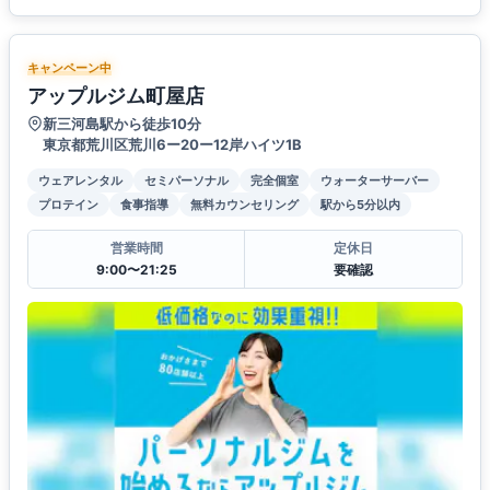
キャンペーン中
アップルジム町屋店
新三河島駅から徒歩10分
東京都荒川区荒川6ー20ー12岸ハイツ1B
ウェアレンタル
セミパーソナル
完全個室
ウォーターサーバー
プロテイン
食事指導
無料カウンセリング
駅から5分以内
営業時間
定休日
9:00〜21:25
要確認