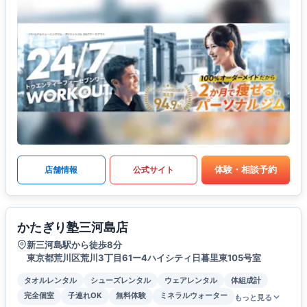
体験・相談予約
店舗情報
公式サイト
かたぎり塾三河島店
新三河島駅から徒歩8分
東京都荒川区荒川3丁目61ー4ハイシティ日暮里東105号室
タオルレンタル
シューズレンタル
ウェアレンタル
体組成計
完全個室
子連れOK
無料体験
ミネラルウォーター
もっと見る