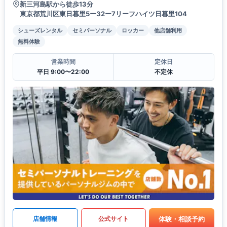
新三河島駅から徒歩13分
東京都荒川区東日暮里5ー32ー7リーフハイツ日暮里104
シューズレンタル
セミパーソナル
ロッカー
他店舗利用
無料体験
営業時間
定休日
平日 9:00〜22:00
不定休
体験・相談予約
店舗情報
公式サイト