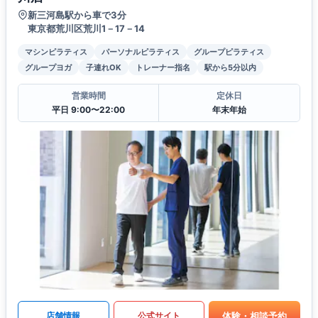
新三河島駅から車で3分
東京都荒川区荒川1－17－14
マシンピラティス
パーソナルピラティス
グループピラティス
グループヨガ
子連れOK
トレーナー指名
駅から5分以内
営業時間
定休日
平日 9:00〜22:00
年末年始
体験・相談予約
店舗情報
公式サイト