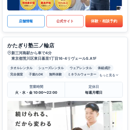
体験・相談予約
店舗情報
公式サイト
かたぎり塾三ノ輪店
新三河島駅から車で4分
東京都荒川区東日暮里1丁目16-4リヴェールS.A1F
タオルレンタル
シューズレンタル
ウェアレンタル
体組成計
完全個室
子連れOK
無料体験
ミネラルウォーター
もっと見る
営業時間
定休日
火・水・金 10:00〜22:00
毎週月曜日