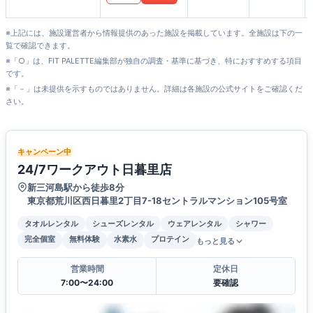
※上記には、施設運営者から情報提供のあった施設を掲載しています。全施設は下の一
覧で確認できます。
※「○」は、FIT PALETTE編集部が独自の調査・基準に基づき、特におすすめする項目
です。
※「－」は未提供を示すものではありません。詳細は各施設の公式サイトをご確認くだ
さい。
キャンペーン中
24/7ワークアウト日暮里店
新三河島駅から徒歩8分
東京都荒川区西日暮里2丁目7-18セントラルマンション105号室
タオルレンタル
シューズレンタル
ウェアレンタル
シャワー
完全個室
無料体験
水素水
プロテイン
もっと見る
営業時間
定休日
7:00〜24:00
要確認