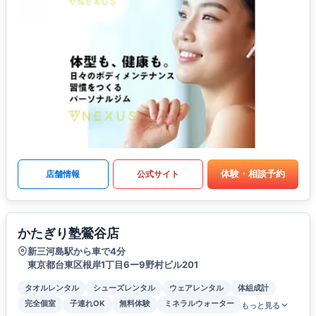
体験・相談予約
店舗情報
公式サイト
かたぎり塾鶯谷店
新三河島駅から車で4分
東京都台東区根岸1丁目6ー9野村ビル201
タオルレンタル
シューズレンタル
ウェアレンタル
体組成計
完全個室
子連れOK
無料体験
ミネラルウォーター
もっと見る