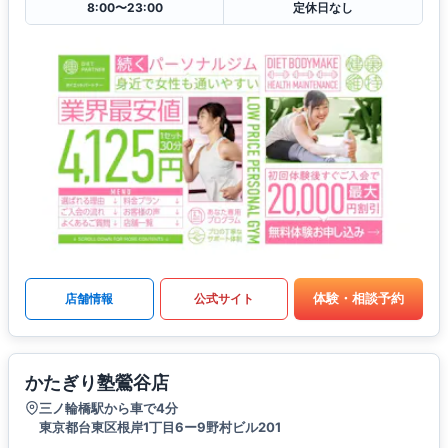
8:00〜23:00
定休日なし
体験・相談予約
店舗情報
公式サイト
かたぎり塾鶯谷店
三ノ輪橋駅から車で4分
東京都台東区根岸1丁目6ー9野村ビル201