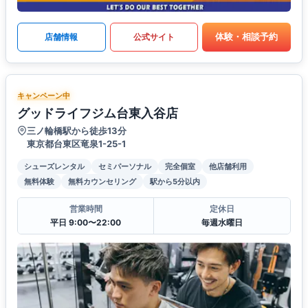
体験・相談予約
店舗情報
公式サイト
キャンペーン中
グッドライフジム台東入谷店
三ノ輪橋駅から徒歩13分
東京都台東区竜泉1-25-1
シューズレンタル
セミパーソナル
完全個室
他店舗利用
無料体験
無料カウンセリング
駅から5分以内
営業時間
定休日
平日 9:00〜22:00
毎週水曜日