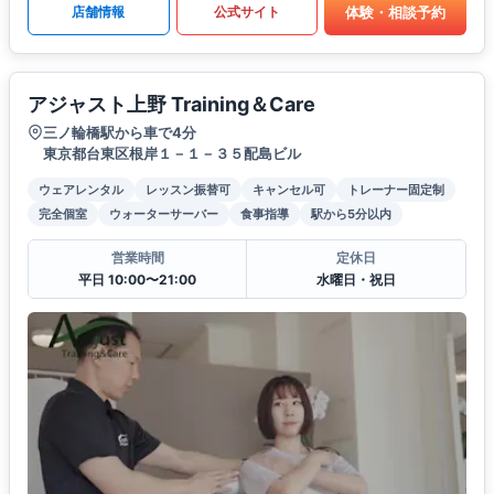
体験・相談予約
店舗情報
公式サイト
アジャスト上野 Training＆Care
三ノ輪橋駅から車で4分
東京都台東区根岸１－１－３５配島ビル
ウェアレンタル
レッスン振替可
キャンセル可
トレーナー固定制
完全個室
ウォーターサーバー
食事指導
駅から5分以内
営業時間
定休日
平日 10:00〜21:00
水曜日・祝日