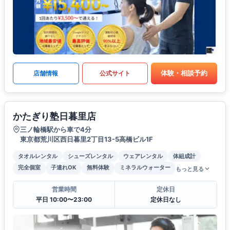
体験・相談予約
店舗情報
公式サイト
かたぎり塾日暮里店
三ノ輪橋駅から車で4分
東京都荒川区西日暮里2丁目13-5高橋ビル1F
タオルレンタル
シューズレンタル
ウェアレンタル
体組成計
完全個室
子連れOK
無料体験
ミネラルウォーター
もっと見る
営業時間
定休日
平日 10:00〜23:00
定休日なし