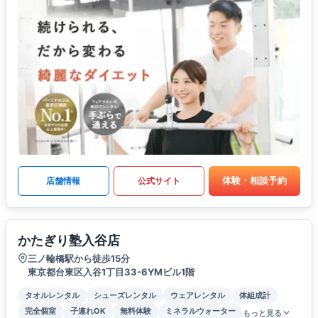
体験・相談予約
店舗情報
公式サイト
かたぎり塾入谷店
三ノ輪橋駅から徒歩15分
東京都台東区入谷1丁目33-6YMビル1階
タオルレンタル
シューズレンタル
ウェアレンタル
体組成計
完全個室
子連れOK
無料体験
ミネラルウォーター
もっと見る