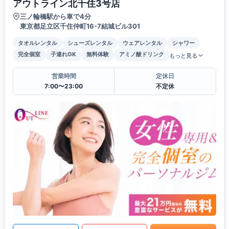
アウトライン北千住3号店
三ノ輪橋駅から車で4分
東京都足立区千住仲町16-7結城ビル301
タオルレンタル
シューズレンタル
ウェアレンタル
シャワー
完全個室
子連れOK
無料体験
アミノ酸ドリンク
もっと見る
営業時間
定休日
7:00〜23:00
不定休