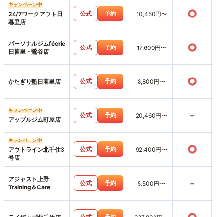
キャンペーン中
○
公式
予約
24/7ワークアウト日
10,450円〜
暮里店
パーソナルジムféerie
○
公式
予約
17,600円〜
日暮里・鶯谷店
○
公式
予約
かたぎり塾日暮里店
8,800円〜
キャンペーン中
-
公式
予約
20,460円〜
アップルジム町屋店
キャンペーン中
○
公式
予約
アウトライン北千住3
92,400円〜
号店
アジャスト上野
-
公式
予約
5,500円〜
Training＆Care
公式
予約