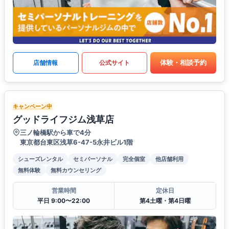
体験・相談予約
店舗情報
公式サイト
キャンペーン中
グッドライフジム浅草店
三ノ輪橋駅から車で4分
東京都台東区浅草6-47-5​永井ビル1階
シューズレンタル
セミパーソナル
完全個室
他店舗利用
無料体験
無料カウンセリング
営業時間
定休日
平日 9:00〜22:00
第4土曜・第4日曜