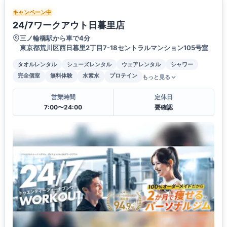
キャンペーン中
24/7ワークアウト日暮里店
三ノ輪橋駅から車で4分
東京都荒川区西日暮里2丁目7-18セントラルマンション105号室
タオルレンタル
シューズレンタル
ウェアレンタル
シャワー
完全個室
無料体験
水素水
プロテイン
もっと見る
営業時間
定休日
7:00〜24:00
要確認