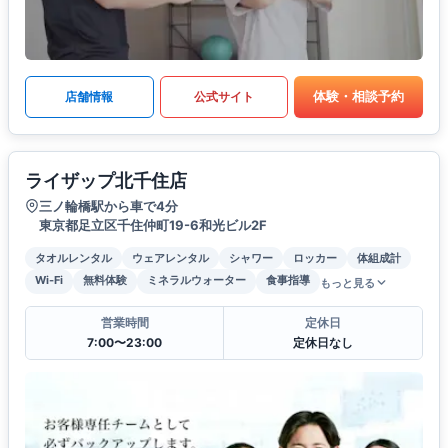
体験・相談予約
店舗情報
公式サイト
ライザップ北千住店
三ノ輪橋駅から車で4分
東京都足立区千住仲町19-6和光ビル2F
タオルレンタル
ウェアレンタル
シャワー
ロッカー
体組成計
Wi-Fi
無料体験
ミネラルウォーター
食事指導
もっと見る
営業時間
定休日
7:00〜23:00
定休日なし