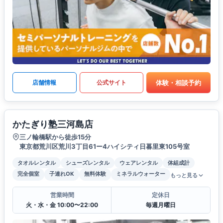
体験・相談予約
店舗情報
公式サイト
かたぎり塾三河島店
三ノ輪橋駅から徒歩15分
東京都荒川区荒川3丁目61ー4ハイシティ日暮里東105号室
タオルレンタル
シューズレンタル
ウェアレンタル
体組成計
完全個室
子連れOK
無料体験
ミネラルウォーター
もっと見る
営業時間
定休日
火・水・金 10:00〜22:00
毎週月曜日