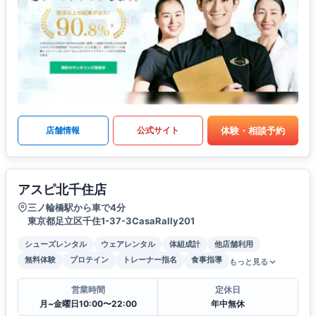
体験・相談予約
店舗情報
公式サイト
アスピ北千住店
三ノ輪橋駅から車で4分
東京都足立区千住1-37-3CasaRally201
シューズレンタル
ウェアレンタル
体組成計
他店舗利用
無料体験
プロテイン
トレーナー指名
食事指導
もっと見る
営業時間
定休日
月~金曜日10:00〜22:00
年中無休