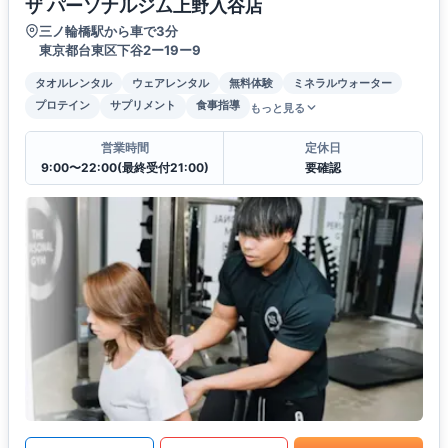
ザ パーソナルジム上野入谷店
三ノ輪橋駅から車で3分
東京都台東区下谷2ー19ー9
タオルレンタル
ウェアレンタル
無料体験
ミネラルウォーター
プロテイン
サプリメント
食事指導
もっと見る
営業時間
定休日
9:00〜22:00(最終受付21:00)
要確認