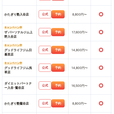
○
公式
予約
かたぎり塾入谷店
8,800円〜
キャンペーン中
○
公式
予約
ザ パーソナルジム上
17,600円〜
野入谷店
キャンペーン中
○
公式
予約
グッドライフジム日
14,800円〜
暮里店
キャンペーン中
○
公式
予約
グッドライフジム浅
14,800円〜
草店
ダイエットパートナ
○
公式
予約
16,500円〜
ー入谷･鶯谷店
○
公式
予約
かたぎり塾鶯谷店
8,800円〜