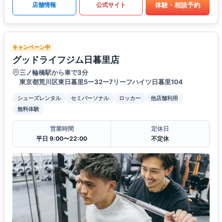
体験・相談予約
店舗情報
公式サイト
キャンペーン中
グッドライフジム日暮里店
三ノ輪橋駅から車で3分
東京都荒川区東日暮里5ー32ー7リーフハイツ日暮里104
シューズレンタル
セミパーソナル
ロッカー
他店舗利用
無料体験
営業時間
定休日
平日 9:00〜22:00
不定休