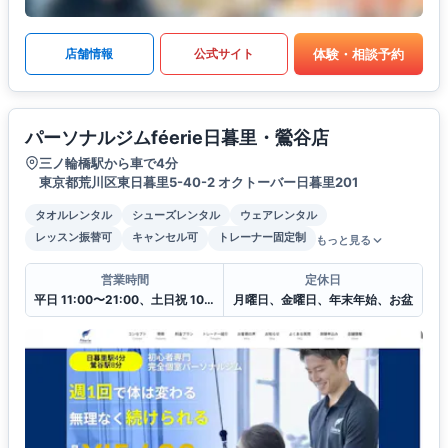
体験・相談予約
店舗情報
公式サイト
パーソナルジムféerie日暮里・鶯谷店
三ノ輪橋駅から車で4分
東京都荒川区東日暮里5-40-2 オクトーバー日暮里201
タオルレンタル
シューズレンタル
ウェアレンタル
レッスン振替可
キャンセル可
トレーナー固定制
もっと見る
営業時間
定休日
平日 11:00〜21:00、土日祝 10:00〜20:00
月曜日、金曜日、年末年始、お盆