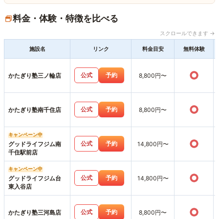
料金・体験・特徴を比べる
スクロールできます →
施設名
リンク
料金目安
無料体験
○
公式
予約
かたぎり塾三ノ輪店
8,800円〜
○
公式
予約
かたぎり塾南千住店
8,800円〜
キャンペーン中
○
公式
予約
グッドライフジム南
14,800円〜
千住駅前店
キャンペーン中
○
公式
予約
グッドライフジム台
14,800円〜
東入谷店
○
公式
予約
かたぎり塾三河島店
8,800円〜