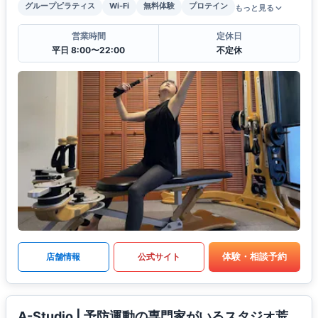
グループピラティス
Wi-Fi
無料体験
プロテイン
もっと見る
営業時間
定休日
平日 8:00〜22:00
不定休
体験・相談予約
店舗情報
公式サイト
A-Studio | 予防運動の専門家がいるスタジオ荒