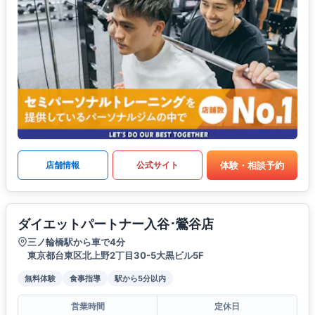
体験・相談予約
店舗情報
公式サイト
ダイエットパートナー入谷･鶯谷店
三ノ輪橋駅から車で4分
東京都台東区北上野2丁目30-5大黒ビル5F
無料体験
食事指導
駅から5分以内
営業時間
定休日