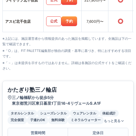
○
ライザップ北千住店
327,800円〜
○
公式
予約
アスピ北千住店
7,600円〜
※上記には、施設運営者から情報提供のあった施設を掲載しています。全施設は下の一
覧で確認できます。
※「○」は、FIT PALETTE編集部が独自の調査・基準に基づき、特におすすめする項目
です。
※「－」は未提供を示すものではありません。詳細は各施設の公式サイトをご確認くだ
さい。
かたぎり塾三ノ輪店
三ノ輪橋駅から徒歩5分
東京都荒川区東日暮里1丁目16-4リヴェールS.A1F
タオルレンタル
シューズレンタル
ウェアレンタル
体組成計
完全個室
子連れOK
無料体験
ミネラルウォーター
もっと見る
営業時間
定休日