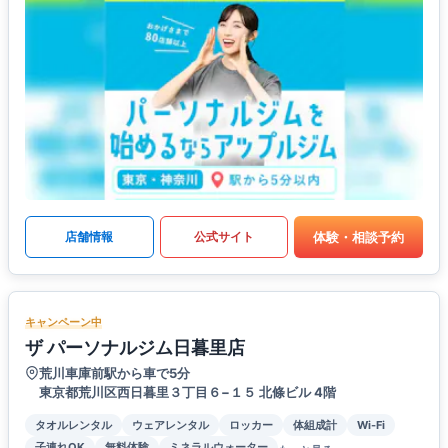
体験・相談予約
店舗情報
公式サイト
キャンペーン中
ザ パーソナルジム日暮里店
荒川車庫前駅から車で5分
東京都荒川区西日暮里３丁目６−１５ 北條ビル 4階
タオルレンタル
ウェアレンタル
ロッカー
体組成計
Wi-Fi
子連れOK
無料体験
ミネラルウォーター