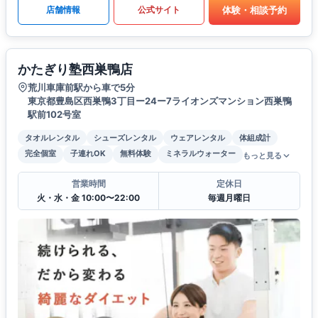
体験・相談予約
店舗情報
公式サイト
かたぎり塾西巣鴨店
荒川車庫前駅から車で5分
東京都豊島区西巣鴨3丁目ー24ー7ライオンズマンション西巣鴨
駅前102号室
タオルレンタル
シューズレンタル
ウェアレンタル
体組成計
完全個室
子連れOK
無料体験
ミネラルウォーター
もっと見る
営業時間
定休日
火・水・金 10:00〜22:00
毎週月曜日