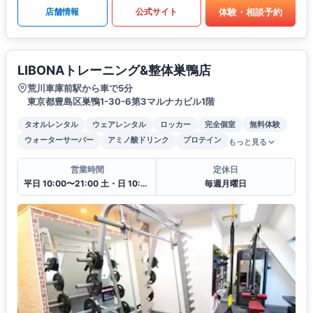
体験・相談予約
店舗情報
公式サイト
LIBONAトレーニング&整体巣鴨店
荒川車庫前駅から車で5分
東京都豊島区巣鴨1-30-6第3マルナカビル1階
タオルレンタル
ウェアレンタル
ロッカー
完全個室
無料体験
ウォーターサーバー
アミノ酸ドリンク
プロテイン
もっと見る
営業時間
定休日
平日 10:00〜21:00 土・日 10:00〜19:00
毎週月曜日