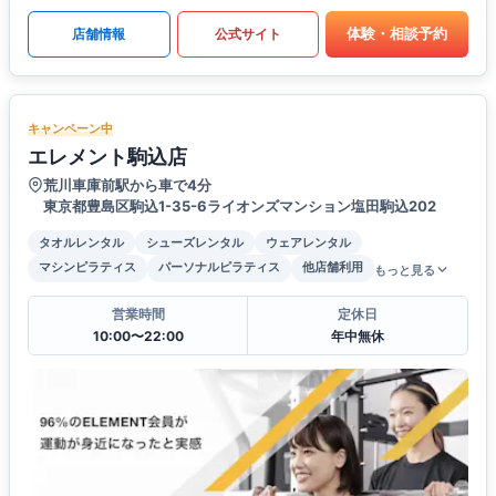
体験・相談予約
店舗情報
公式サイト
キャンペーン中
エレメント駒込店
荒川車庫前駅から車で4分
東京都豊島区駒込1-35-6ライオンズマンション塩田駒込202
タオルレンタル
シューズレンタル
ウェアレンタル
マシンピラティス
パーソナルピラティス
他店舗利用
もっと見る
営業時間
定休日
10:00〜22:00
年中無休