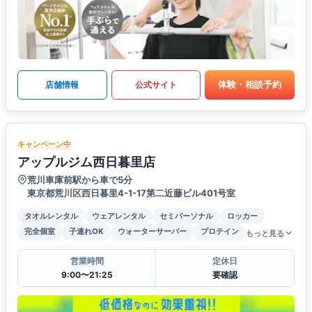
体験・相談予約
店舗情報
公式サイト
キャンペーン中
アップルジム西日暮里店
荒川車庫前駅から車で5分
東京都荒川区西日暮里4-1-17第二近藤ビル401号室
タオルレンタル
ウェアレンタル
セミパーソナル
ロッカー
完全個室
子連れOK
ウォーターサーバー
プロテイン
もっと見る
営業時間
定休日
9:00〜21:25
要確認