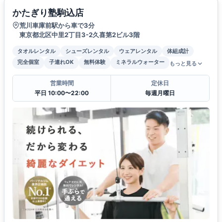
かたぎり塾駒込店
荒川車庫前駅から車で3分
東京都北区中里2丁目3-2久喜第2ビル3階
タオルレンタル
シューズレンタル
ウェアレンタル
体組成計
完全個室
子連れOK
無料体験
ミネラルウォーター
もっと見る
営業時間
定休日
平日 10:00〜22:00
毎週月曜日