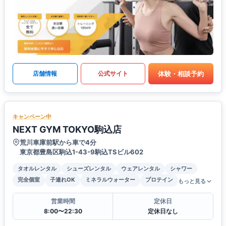
体験・相談予約
店舗情報
公式サイト
キャンペーン中
NEXT GYM TOKYO駒込店
荒川車庫前駅から車で4分
東京都豊島区駒込1-43-9駒込TSビル602
タオルレンタル
シューズレンタル
ウェアレンタル
シャワー
完全個室
子連れOK
ミネラルウォーター
プロテイン
もっと見る
営業時間
定休日
8:00〜22:30
定休日なし