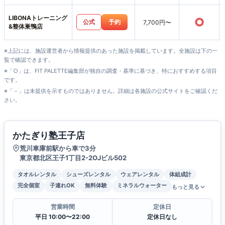
LIBONAトレーニング
○
公式
予約
7,700円〜
&整体巣鴨店
※上記には、施設運営者から情報提供のあった施設を掲載しています。全施設は下の一
覧で確認できます。
※「○」は、FIT PALETTE編集部が独自の調査・基準に基づき、特におすすめする項目
です。
※「－」は未提供を示すものではありません。詳細は各施設の公式サイトをご確認くだ
さい。
かたぎり塾王子店
荒川車庫前駅から車で3分
東京都北区王子1丁目2-2OJビル502
タオルレンタル
シューズレンタル
ウェアレンタル
体組成計
完全個室
子連れOK
無料体験
ミネラルウォーター
もっと見る
営業時間
定休日
平日 10:00〜22:00
定休日なし