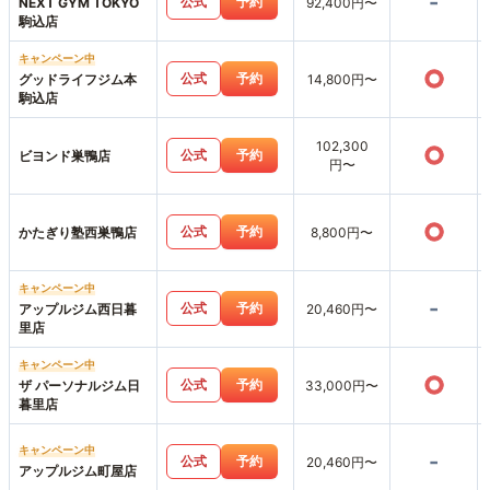
-
公式
予約
NEXT GYM TOKYO
92,400円〜
駒込店
キャンペーン中
○
公式
予約
グッドライフジム本
14,800円〜
駒込店
102,300
○
公式
予約
ビヨンド巣鴨店
円〜
○
公式
予約
かたぎり塾西巣鴨店
8,800円〜
キャンペーン中
-
公式
予約
アップルジム西日暮
20,460円〜
里店
キャンペーン中
○
公式
予約
ザ パーソナルジム日
33,000円〜
暮里店
キャンペーン中
-
公式
予約
20,460円〜
アップルジム町屋店