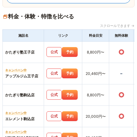
料金・体験・特徴を比べる
スクロールできます →
施設名
リンク
料金目安
無料体験
○
公式
予約
かたぎり塾王子店
8,800円〜
キャンペーン中
-
公式
予約
20,460円〜
アップルジム王子店
○
公式
予約
かたぎり塾駒込店
8,800円〜
キャンペーン中
○
公式
予約
20,000円〜
エレメント駒込店
キャンペーン中