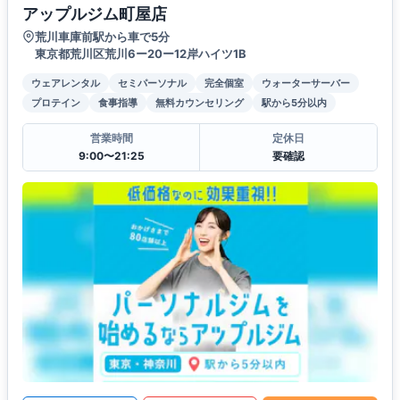
アップルジム町屋店
荒川車庫前駅から車で5分
東京都荒川区荒川6ー20ー12岸ハイツ1B
ウェアレンタル
セミパーソナル
完全個室
ウォーターサーバー
プロテイン
食事指導
無料カウンセリング
駅から5分以内
営業時間
定休日
9:00〜21:25
要確認