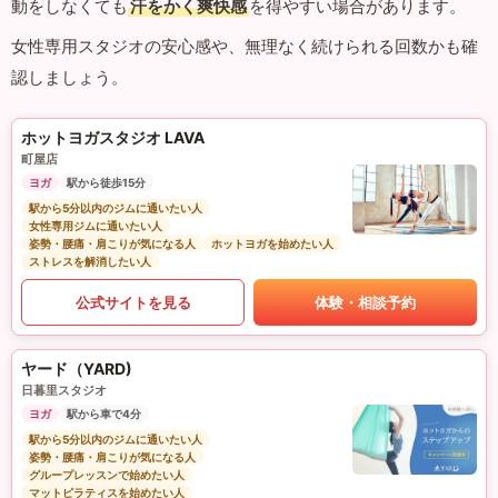
動をしなくても
汗をかく爽快感
を得やすい場合があります。
女性専用スタジオの安心感や、無理なく続けられる回数かも確
認しましょう。
ホットヨガスタジオ LAVA
町屋店
ヨガ
駅から徒歩15分
駅から5分以内のジムに通いたい人
女性専用ジムに通いたい人
姿勢・腰痛・肩こりが気になる人
ホットヨガを始めたい人
ストレスを解消したい人
公式サイトを見る
体験・相談予約
ヤード（YARD)
日暮里スタジオ
ヨガ
駅から車で4分
駅から5分以内のジムに通いたい人
姿勢・腰痛・肩こりが気になる人
グループレッスンで始めたい人
マットピラティスを始めたい人