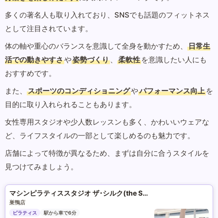
多くの著名人も取り入れており、SNSでも話題のフィットネス
として注目されています。
体の軸や重心のバランスを意識して全身を動かすため、
日常生
活での動きやすさ
や
姿勢づくり
、
柔軟性
を意識したい人にも
おすすめです。
また、
スポーツのコンディショニング
や
パフォーマンス向上
を
目的に取り入れられることもあります。
女性専用スタジオや少人数レッスンも多く、かわいいウェアな
ど、ライフスタイルの一部として楽しめるのも魅力です。
店舗によって特徴が異なるため、まずは自分に合うスタイルを
見つけてみましょう。
マシンピラティススタジオ ザ･シルク(the SILK)
巣鴨店
ピラティス
駅から車で6分