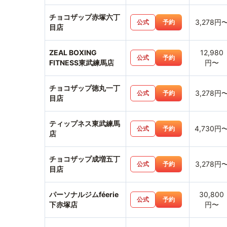
チョコザップ赤塚六丁
3,278円
公式
予約
目店
ZEAL BOXING
12,980
公式
予約
FITNESS東武練馬店
円〜
チョコザップ徳丸一丁
3,278円
公式
予約
目店
ティップネス東武練馬
4,730円
公式
予約
店
チョコザップ成増五丁
3,278円
公式
予約
目店
パーソナルジムféerie
30,800
公式
予約
下赤塚店
円〜