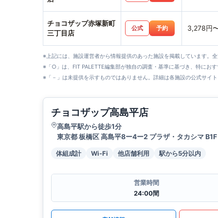
チョコザップ赤塚新町
3,278円
公式
予約
三丁目店
※上記には、施設運営者から情報提供のあった施設を掲載しています。
※「○」は、FIT PALETTE編集部が独自の調査・基準に基づき、特にお
※「－」は未提供を示すものではありません。詳細は各施設の公式サイト
チョコザップ高島平店
高島平駅から徒歩1分
東京都 板橋区 高島平8ー4ー2 プラザ・タカシマ B1F
体組成計
Wi-Fi
他店舗利用
駅から5分以内
営業時間
24:00間