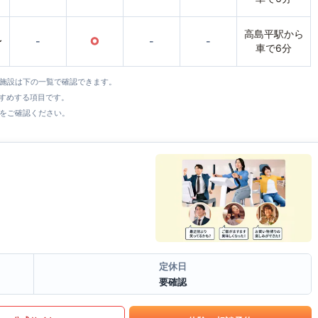
高島平駅から
〜
-
○
-
-
車で6分
全施設は下の一覧で確認できます。
すすめする項目です。
をご確認ください。
定休日
要確認