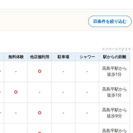
条件を絞り込む
スクロールできます 
無料体験
他店舗利用
駐車場
シャワー
駅からの距離
高島平駅から
〜
-
○
-
-
徒歩1分
高島平駅から
〜
○
-
-
-
徒歩1分
高島平駅から
〜
-
○
-
-
徒歩9分
高島平駅から