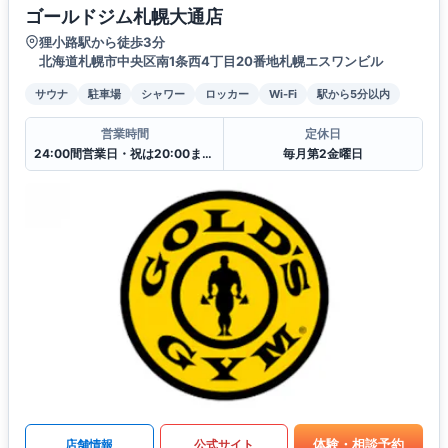
ゴールドジム札幌大通店
狸小路駅から徒歩3分
北海道札幌市中央区南1条西4丁目20番地札幌エスワンビル
サウナ
駐車場
シャワー
ロッカー
Wi-Fi
駅から5分以内
営業時間
定休日
24:00間営業日・祝は20:00まで翌日10:00からの営業となります.
毎月第2金曜日
体験・相談予約
店舗情報
公式サイト