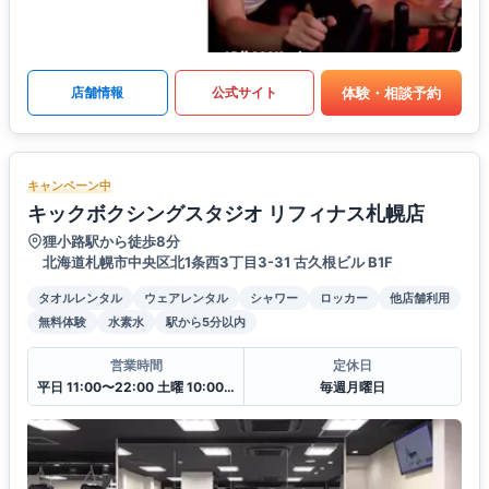
体験・相談予約
店舗情報
公式サイト
キャンペーン中
キックボクシングスタジオ リフィナス札幌店
狸小路駅から徒歩8分
北海道札幌市中央区北1条西3丁目3-31 古久根ビル B1F
タオルレンタル
ウェアレンタル
シャワー
ロッカー
他店舗利用
無料体験
水素水
駅から5分以内
営業時間
定休日
平日 11:00〜22:00 土曜 10:00〜20:00 日・祝 10:00〜18:00
毎週月曜日