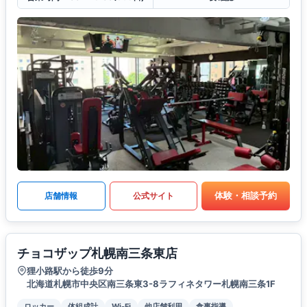
体験・相談予約
店舗情報
公式サイト
チョコザップ札幌南三条東店
狸小路駅から徒歩9分
北海道札幌市中央区南三条東3-8ラフィネタワー札幌南三条1F
ロッカー
体組成計
Wi-Fi
他店舗利用
食事指導