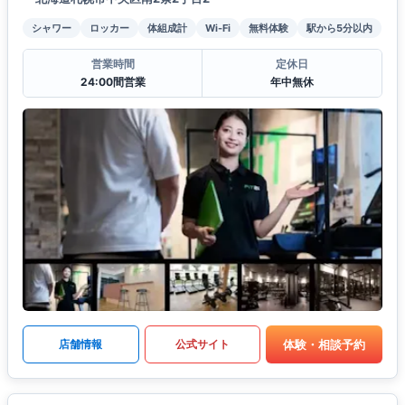
シャワー
ロッカー
体組成計
Wi-Fi
無料体験
駅から5分以内
営業時間
定休日
24:00間営業
年中無休
体験・相談予約
店舗情報
公式サイト