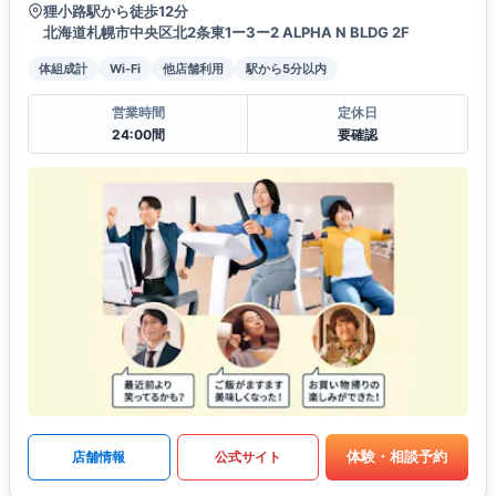
狸小路駅から徒歩12分
北海道札幌市中央区北2条東1ー3ー2 ALPHA N BLDG 2F
体組成計
Wi-Fi
他店舗利用
駅から5分以内
営業時間
定休日
24:00間
要確認
体験・相談予約
店舗情報
公式サイト