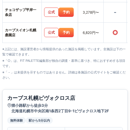
チョコザップ平岸一
-
公式
予約
3,278円〜
条店
カーブスイオン札幌
○
公式
予約
6,820円〜
桑園店
※上記には、施設運営者から情報提供のあった施設を掲載しています。全施設は下の一
覧で確認できます。
※「○」は、FIT PALETTE編集部が独自の調査・基準に基づき、特におすすめする項目
です。
※「－」は未提供を示すものではありません。詳細は各施設の公式サイトをご確認くだ
さい。
カーブス札幌ピヴォクロス店
狸小路駅から徒歩3分
北海道札幌市中央区南1条西2丁目9-1ピヴォクロス地下2F
無料体験
駅から5分以内