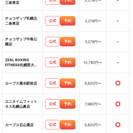
-
3,278円〜
三条東店
チョコザップ札幌北
-
公式
予約
3,278円〜
二条東店
チョコザップ中島公
-
公式
予約
3,278円〜
園店
ZEAL BOXING
-
公式
予約
10,780円〜
FITNESS札幌医大前
店
○
公式
予約
カーブス菊水駅前店
6,820円〜
エニタイムフィット
○
公式
予約
7,980円〜
ネス札幌山鼻店
○
公式
予約
カーブス石山通店
6,820円〜