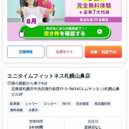
体験・相談予約
店舗情報
公式サイト
エニタイムフィットネス札幌山鼻店
狸小路駅から車で4分
北海道札幌市中央区南11条西11-2-1M34(エムサンヨン)札幌山鼻
ビル2F
駐車場
シャワー
ロッカー
Wi-Fi
完全個室
他店舗利用
無料体験
水素水
営業時間
定休日
24:00間
定休日なし