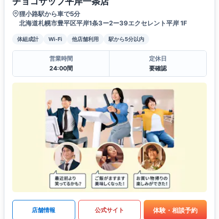
チョコザップ平岸一条店
狸小路駅から車で5分
北海道札幌市豊平区平岸1条3ー2ー39エクセレント平岸 1F
体組成計
Wi-Fi
他店舗利用
駅から5分以内
営業時間
定休日
24:00間
要確認
体験・相談予約
店舗情報
公式サイト