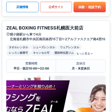
体験・相談予約
店舗情報
公式サイト
ZEAL BOXING FITNESS札幌医大前店
狸小路駅から車で4分
北海道札幌市中央区南四条西15丁目1-2アルファスクエア南4西15
タオルレンタル
シューズレンタル
ウェアレンタル
レッスン振替可
キャンセル可
競技特化型ジム
もっと見る
営業時間
定休日
平日・祝日10:00〜22:00
月・木定休日