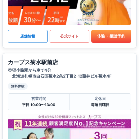
体験・相談予約
店舗情報
公式サイト
カーブス菊水駅前店
狸小路駅から車で4分
北海道札幌市白石区菊水2条2丁目2-12藤井ビル菊水4F
無料体験
営業時間
定休日
平日 10:00〜13:00
毎週日曜日