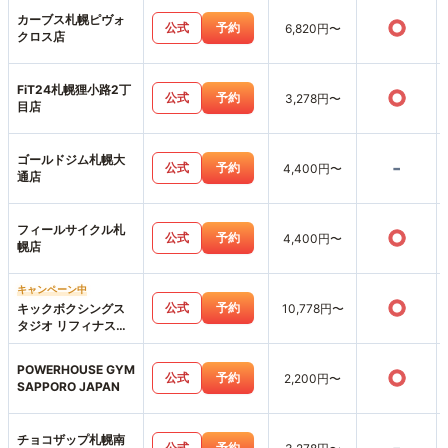
カーブス札幌ピヴォ
○
公式
予約
6,820円〜
クロス店
FiT24札幌狸小路2丁
○
公式
予約
3,278円〜
目店
ゴールドジム札幌大
-
公式
予約
4,400円〜
通店
フィールサイクル札
○
公式
予約
4,400円〜
幌店
キャンペーン中
○
公式
予約
キックボクシングス
10,778円〜
タジオ リフィナス札
幌店
POWERHOUSE GYM
○
公式
予約
2,200円〜
SAPPORO JAPAN
チョコザップ札幌南
公式
予約