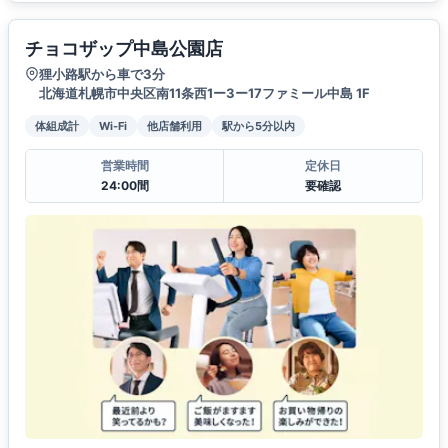
チョコザップ中島公園店
狸小路駅から車で3分
北海道札幌市中央区南11条西1ー3ー17ファミール中島 1F
体組成計
Wi-Fi
他店舗利用
駅から5分以内
営業時間
定休日
24:00間
要確認