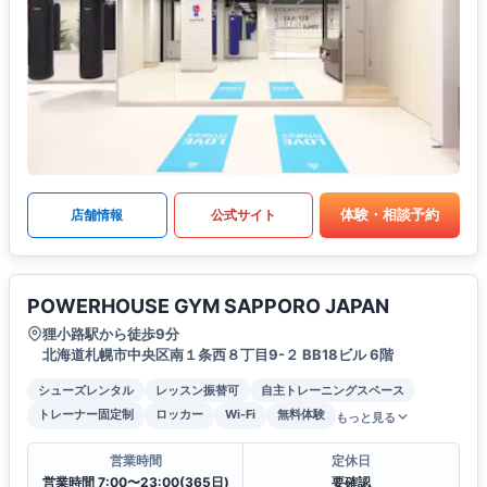
体験・相談予約
店舗情報
公式サイト
POWERHOUSE GYM SAPPORO JAPAN
狸小路駅から徒歩9分
北海道札幌市中央区南１条西８丁目9-２ BB18ビル 6階
シューズレンタル
レッスン振替可
自主トレーニングスペース
トレーナー固定制
ロッカー
Wi-Fi
無料体験
もっと見る
営業時間
定休日
営業時間 7:00〜23:00(365日)
要確認