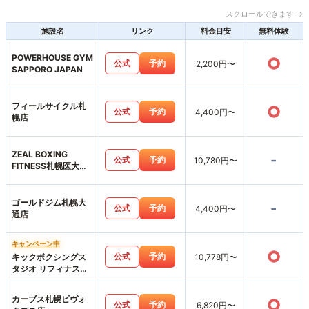
スクロールできます →
施設名
リンク
料金目安
無料体験
POWERHOUSE GYM
○
公式
予約
2,200円〜
SAPPORO JAPAN
フィールサイクル札
○
公式
予約
4,400円〜
幌店
ZEAL BOXING
-
公式
予約
10,780円〜
FITNESS札幌医大前
店
ゴールドジム札幌大
-
公式
予約
4,400円〜
通店
キャンペーン中
○
公式
予約
キックボクシングス
10,778円〜
タジオ リフィナス札
幌店
カーブス札幌ピヴォ
○
公式
予約
6,820円〜