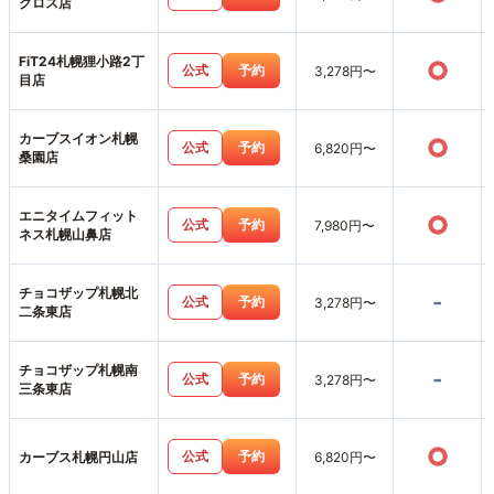
クロス店
FiT24札幌狸小路2丁
○
公式
予約
3,278円〜
目店
カーブスイオン札幌
○
公式
予約
6,820円〜
桑園店
エニタイムフィット
○
公式
予約
7,980円〜
ネス札幌山鼻店
チョコザップ札幌北
-
公式
予約
3,278円〜
二条東店
チョコザップ札幌南
-
公式
予約
3,278円〜
三条東店
○
公式
予約
カーブス札幌円山店
6,820円〜