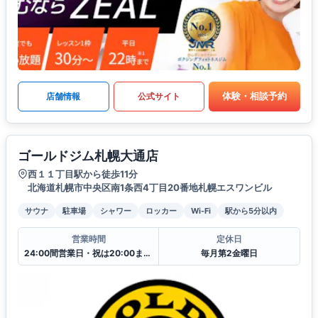
体験・相談予約
店舗情報
公式サイト
ゴールドジム札幌大通店
西１１丁目駅から徒歩11分
北海道札幌市中央区南1条西4丁目20番地札幌エスワンビル
サウナ
駐車場
シャワー
ロッカー
Wi-Fi
駅から5分以内
営業時間
定休日
24:00間営業日・祝は20:00まで翌日10:00からの営業となります.
毎月第2金曜日