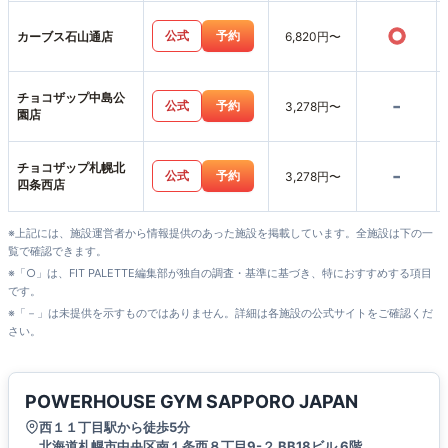
○
公式
予約
カーブス石山通店
6,820円〜
チョコザップ中島公
-
公式
予約
3,278円〜
園店
チョコザップ札幌北
-
公式
予約
3,278円〜
四条西店
※上記には、施設運営者から情報提供のあった施設を掲載しています。全施設は下の一
覧で確認できます。
※「○」は、FIT PALETTE編集部が独自の調査・基準に基づき、特におすすめする項目
です。
※「－」は未提供を示すものではありません。詳細は各施設の公式サイトをご確認くだ
さい。
POWERHOUSE GYM SAPPORO JAPAN
西１１丁目駅から徒歩5分
北海道札幌市中央区南１条西８丁目9-２ BB18ビル 6階