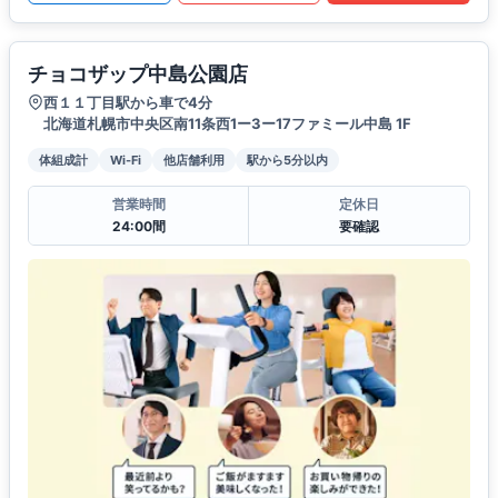
チョコザップ中島公園店
西１１丁目駅から車で4分
北海道札幌市中央区南11条西1ー3ー17ファミール中島 1F
体組成計
Wi-Fi
他店舗利用
駅から5分以内
営業時間
定休日
24:00間
要確認