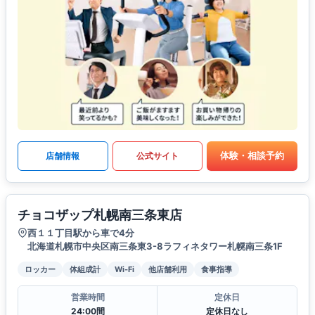
体験・相談予約
店舗情報
公式サイト
チョコザップ札幌南三条東店
西１１丁目駅から車で4分
北海道札幌市中央区南三条東3-8ラフィネタワー札幌南三条1F
ロッカー
体組成計
Wi-Fi
他店舗利用
食事指導
営業時間
定休日
24:00間
定休日なし