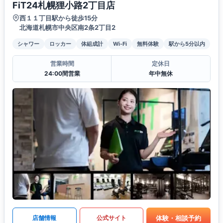
FiT24札幌狸小路2丁目店
西１１丁目駅から徒歩15分
北海道札幌市中央区南2条2丁目2
シャワー
ロッカー
体組成計
Wi-Fi
無料体験
駅から5分以内
営業時間
定休日
24:00間営業
年中無休
体験・相談予約
店舗情報
公式サイト