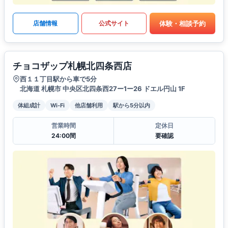
体験・相談予約
店舗情報
公式サイト
チョコザップ札幌北四条西店
西１１丁目駅から車で5分
北海道 札幌市 中央区北四条西27ー1ー26 ドエル円山 1F
体組成計
Wi-Fi
他店舗利用
駅から5分以内
営業時間
定休日
24:00間
要確認