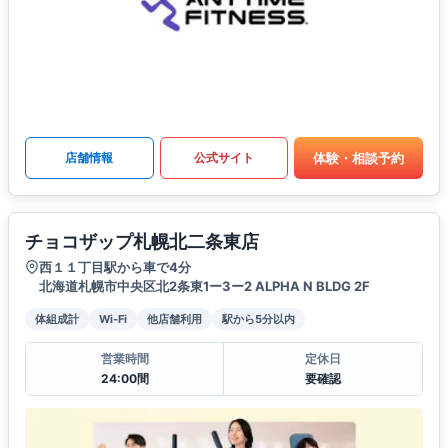
体験・相談予約
店舗情報
公式サイト
チョコザップ札幌北二条東店
西１１丁目駅から車で4分
北海道札幌市中央区北2条東1ー3ー2 ALPHA N BLDG 2F
体組成計
Wi-Fi
他店舗利用
駅から5分以内
営業時間
定休日
24:00間
要確認