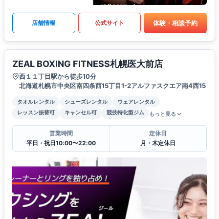
体験・相談予約
店舗情報
公式サイト
ZEAL BOXING FITNESS札幌医大前店
西１１丁目駅から徒歩10分
北海道札幌市中央区南四条西15丁目1-2アルファスクエア南4西15
タオルレンタル
シューズレンタル
ウェアレンタル
レッスン振替可
キャンセル可
競技特化型ジム
もっと見る
営業時間
定休日
平日・祝日10:00〜22:00
月・木定休日