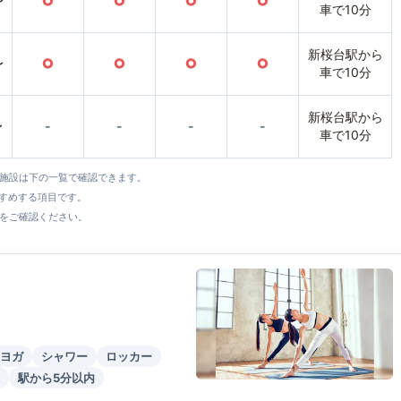
〜
○
○
○
○
車で10分
新桜台駅から
〜
○
○
○
○
車で10分
新桜台駅から
〜
-
-
-
-
車で10分
全施設は下の一覧で確認できます。
すすめする項目です。
をご確認ください。
ヨガ
シャワー
ロッカー
駅から5分以内