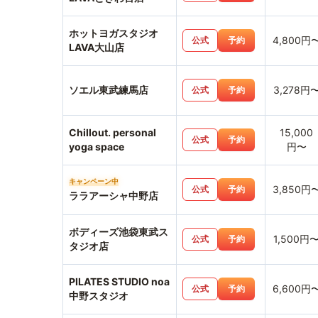
ホットヨガスタジオ
4,800円
公式
予約
LAVA大山店
ソエル東武練馬店
3,278円
公式
予約
Chillout. personal
15,000
公式
予約
yoga space
円〜
キャンペーン中
3,850円
公式
予約
ララアーシャ中野店
ボディーズ池袋東武ス
1,500円
公式
予約
タジオ店
PILATES STUDIO noa
6,600円
公式
予約
中野スタジオ