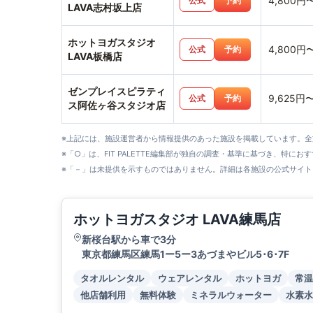
4,800円
公式
予約
LAVA志村坂上店
ホットヨガスタジオ
4,800円
公式
予約
LAVA板橋店
ゼンプレイスピラティ
9,625円
公式
予約
ス阿佐ヶ谷スタジオ店
※上記には、施設運営者から情報提供のあった施設を掲載しています。
※「○」は、FIT PALETTE編集部が独自の調査・基準に基づき、特にお
※「－」は未提供を示すものではありません。詳細は各施設の公式サイト
ホットヨガスタジオ LAVA練馬店
新桜台駅から車で3分
東京都練馬区練馬1ー5ー3あづまやビル5･6･7F
タオルレンタル
ウェアレンタル
ホットヨガ
常温
他店舗利用
無料体験
ミネラルウォーター
水素水