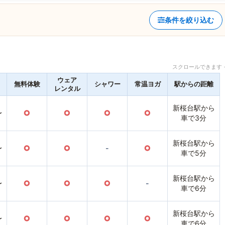
条件を絞り込む
スクロールできます 
ウェア
無料体験
シャワー
常温ヨガ
駅からの距離
レンタル
新桜台駅から
〜
○
○
○
○
車で3分
新桜台駅から
〜
○
○
-
○
車で5分
新桜台駅から
〜
○
○
○
-
車で6分
新桜台駅から
〜
○
○
○
○
車で6分