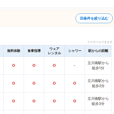
条件を絞り込む
スクロールできます 
ウェア
無料体験
食事指導
シャワー
駅からの距離
レンタル
立川南駅から
○
○
○
-
徒歩1分
立川南駅から
○
○
○
○
徒歩2分
立川南駅から
○
○
○
○
徒歩3分