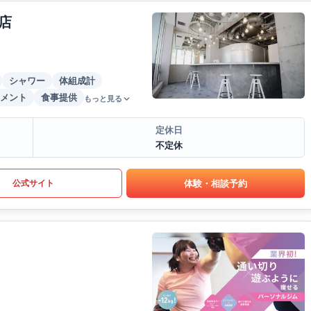
店
シャワー
体組成計
メント
食事提供
もっと見る
定休日
不定休
体験・相談予約
公式サイト