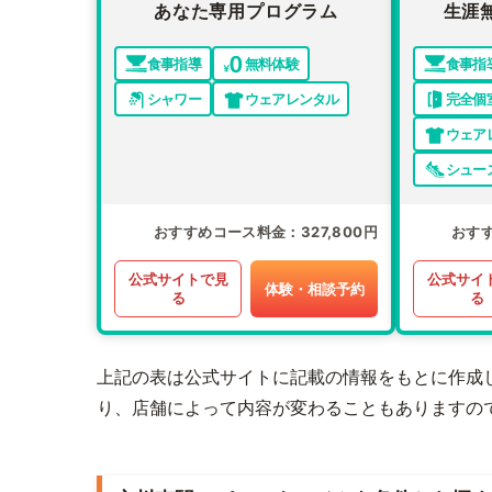
あなた専用プログラム
生涯
食事指導
無料体験
食事指
シャワー
ウェアレンタル
完全個
ウェア
シュー
おすすめコース料金
327,800円
おす
公式サイトで見
公式サイ
体験・相談予約
る
る
上記の表は公式サイトに記載の情報をもとに作成
り、店舗によって内容が変わることもありますの