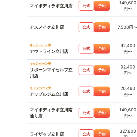
149,600
マイボディラボ立川店
公式
予約
円〜
アスメイク立川店
7,500円
公式
予約
92,400
キャンペーン中
公式
予約
アウトライン立川店
円〜
キャンペーン中
92,400
リボーンマイセルフ立
公式
予約
円〜
川店
20,460
キャンペーン中
公式
予約
アップルジム立川店
円〜
マイボディラボ立川南
149,600
公式
予約
通り店
円〜
327,800
ライザップ立川店
公式
予約