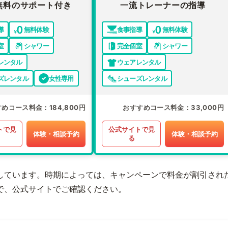
無料のサポート付き
一流トレーナーの指導
導
無料体験
食事指導
無料体験
室
シャワー
完全個室
シャワー
レンタル
ウェアレンタル
ズレンタル
女性専用
シューズレンタル
すめコース料金
184,800円
おすすめコース料金
33,000円
トで見
公式サイトで見
体験・相談予約
体験・相談予約
る
しています。時期によっては、キャンペーンで料金が割引され
で、公式サイトでご確認ください。