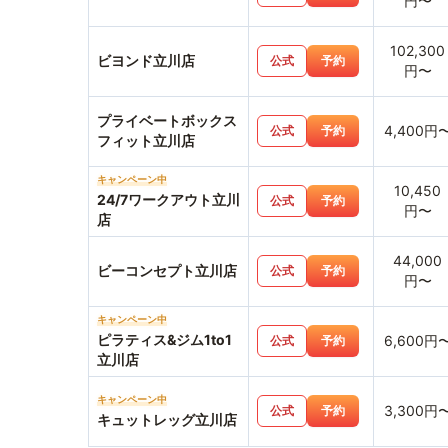
円〜
102,300
ビヨンド立川店
公式
予約
円〜
プライベートボックス
4,400円
公式
予約
フィット立川店
キャンペーン中
10,450
24/7ワークアウト立川
公式
予約
円〜
店
44,000
ビーコンセプト立川店
公式
予約
円〜
キャンペーン中
ピラティス&ジム1to1
6,600円
公式
予約
立川店
キャンペーン中
3,300円
公式
予約
キュットレッグ立川店