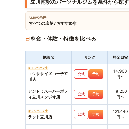
立川南駅のパーソナルジムを条件から探す
現在の条件
すべての店舗 / おすすめ順
料金・体験・特徴を比べる
施設名
リンク
料金目安
キャンペーン中
14,960
エクササイズコーチ立
公式
予約
円〜
川店
アンドゥスーパーボデ
18,200
公式
予約
ィ立川スタジオ店
円〜
121,440
キャンペーン中
公式
予約
ラット立川店
円〜