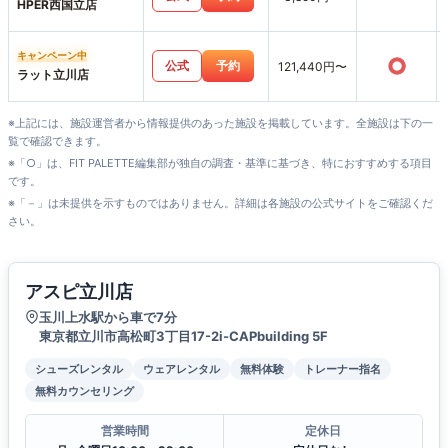
HPER西国立店
キャンペーン中
○
公式
予約
121,440円〜
ラット立川店
※上記には、施設運営者から情報提供のあった施設を掲載しています。全施設は下の一
覧で確認できます。
※「○」は、FIT PALETTE編集部が独自の調査・基準に基づき、特におすすめする項目
です。
※「－」は未提供を示すものではありません。詳細は各施設の公式サイトをご確認くだ
さい。
アスピ立川店
玉川上水駅から車で7分
東京都立川市高松町3丁目17-2i-CAPbuilding 5F
シューズレンタル
ウェアレンタル
無料体験
トレーナー指名
無料カウンセリング
営業時間
定休日