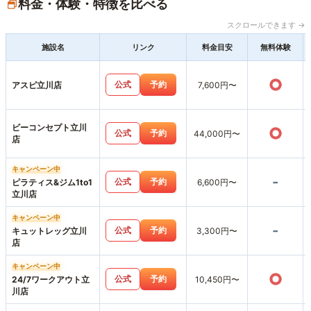
料金・体験・特徴を比べる
スクロールできます →
施設名
リンク
料金目安
無料体験
○
公式
予約
アスピ立川店
7,600円〜
ビーコンセプト立川
○
公式
予約
44,000円〜
店
キャンペーン中
-
公式
予約
ピラティス&ジム1to1
6,600円〜
立川店
キャンペーン中
-
公式
予約
キュットレッグ立川
3,300円〜
店
キャンペーン中
○
公式
予約
24/7ワークアウト立
10,450円〜
川店