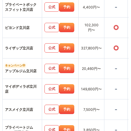
プライベートボック
-
公式
予約
4,400円〜
スフィット立川店
102,300
○
公式
予約
ビヨンド立川店
円〜
○
公式
予約
ライザップ立川店
327,800円〜
キャンペーン中
-
公式
予約
20,460円〜
アップルジム立川店
マイボディラボ立川
-
公式
予約
149,600円〜
店
-
公式
予約
アスメイク立川店
7,500円〜
プライベートジム
-
公式
予約
3,850円〜