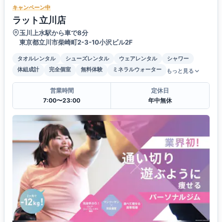
キャンペーン中
ラット立川店
玉川上水駅から車で8分
東京都立川市柴崎町2-3-10小沢ビル2F
タオルレンタル
シューズレンタル
ウェアレンタル
シャワー
体組成計
完全個室
無料体験
ミネラルウォーター
もっと見る
営業時間
定休日
7:00〜23:00
年中無休