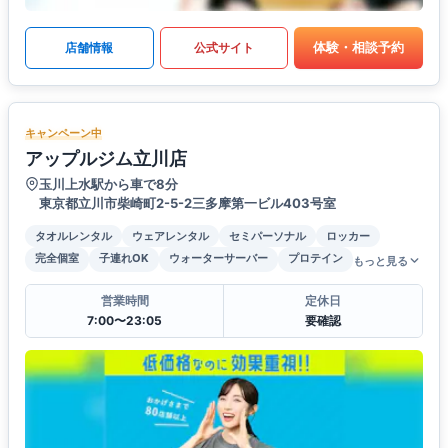
体験・相談予約
店舗情報
公式サイト
キャンペーン中
アップルジム立川店
玉川上水駅から車で8分
東京都立川市柴崎町2-5-2三多摩第一ビル403号室
タオルレンタル
ウェアレンタル
セミパーソナル
ロッカー
完全個室
子連れOK
ウォーターサーバー
プロテイン
もっと見る
営業時間
定休日
7:00〜23:05
要確認