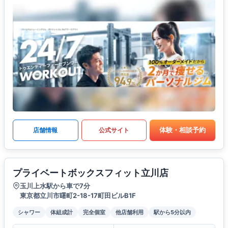
体験・相談予約
店舗情報
公式サイト
プライベートボックスフィット立川店
玉川上水駅から車で7分
東京都立川市曙町2-18-17町田ビルB1F
シャワー
体組成計
完全個室
他店舗利用
駅から5分以内