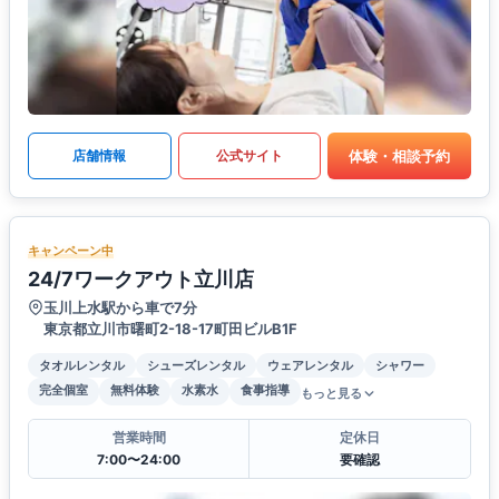
体験・相談予約
店舗情報
公式サイト
キャンペーン中
24/7ワークアウト立川店
玉川上水駅から車で7分
東京都立川市曙町2-18-17町田ビルB1F
タオルレンタル
シューズレンタル
ウェアレンタル
シャワー
完全個室
無料体験
水素水
食事指導
もっと見る
営業時間
定休日
7:00〜24:00
要確認