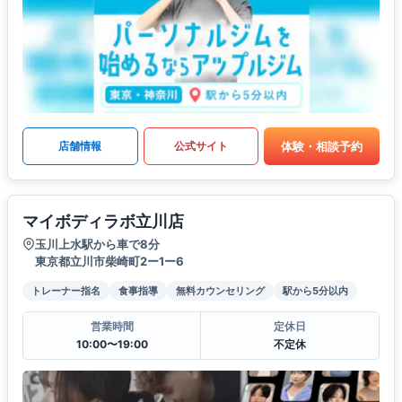
体験・相談予約
店舗情報
公式サイト
マイボディラボ立川店
玉川上水駅から車で8分
東京都立川市柴崎町2ー1ー6
トレーナー指名
食事指導
無料カウンセリング
駅から5分以内
営業時間
定休日
10:00〜19:00
不定休