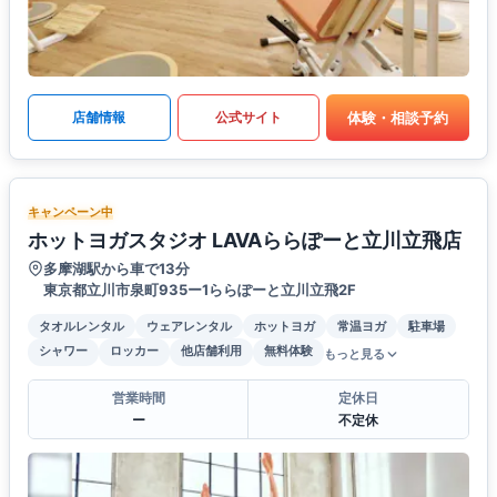
体験・相談予約
店舗情報
公式サイト
キャンペーン中
ホットヨガスタジオ LAVAららぽーと立川立飛店
多摩湖駅から車で13分
東京都立川市泉町935ー1ららぽーと立川立飛2F
タオルレンタル
ウェアレンタル
ホットヨガ
常温ヨガ
駐車場
シャワー
ロッカー
他店舗利用
無料体験
もっと見る
営業時間
定休日
ー
不定休