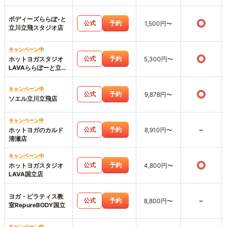
ボディーズららぽ-と
○
公式
予約
1,500円〜
立川立飛スタジオ店
キャンペーン中
○
公式
予約
ホットヨガスタジオ
5,300円〜
LAVAららぽーと立川
立飛店
キャンペーン中
○
公式
予約
9,878円〜
ソエル立川立飛店
キャンペーン中
-
公式
予約
ホットヨガのカルド
8,910円〜
清瀬店
キャンペーン中
○
公式
予約
ホットヨガスタジオ
4,800円〜
LAVA国立店
ヨガ・ピラティス教
-
公式
予約
8,800円〜
室RepureBODY国立
キャンペーン中