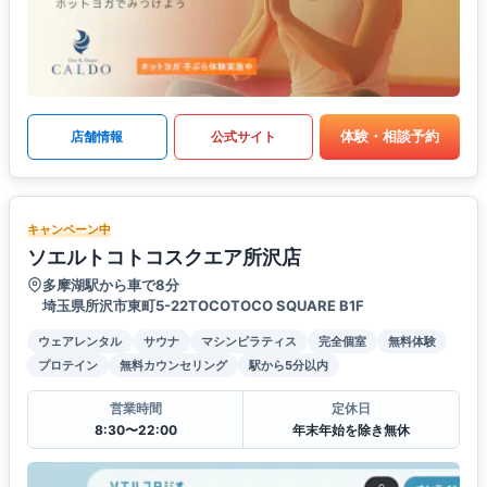
体験・相談予約
店舗情報
公式サイト
キャンペーン中
ソエルトコトコスクエア所沢店
多摩湖駅から車で8分
埼玉県所沢市東町5-22TOCOTOCO SQUARE B1F
ウェアレンタル
サウナ
マシンピラティス
完全個室
無料体験
プロテイン
無料カウンセリング
駅から5分以内
営業時間
定休日
8:30〜22:00
年末年始を除き無休