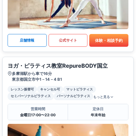
体験・相談予約
店舗情報
公式サイト
ヨガ・ピラティス教室RepureBODY国立
多摩湖駅から車で16分
東京都国立市中1－14－4 B1
レッスン振替可
キャンセル可
マットピラティス
セミパーソナルピラティス
パーソナルピラティス
もっと見る
営業時間
定休日
金曜日17:00〜22:00
年末年始