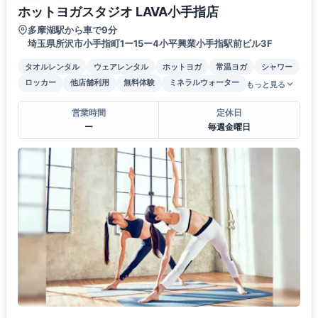
ホットヨガスタジオ LAVA小手指店
多摩湖駅から車で9分
埼玉県所沢市小手指町1ー15ー4小平興業小手指駅前ビル3F
タオルレンタル
ウェアレンタル
ホットヨガ
常温ヨガ
シャワー
ロッカー
他店舗利用
無料体験
ミネラルウォーター
もっと見る
営業時間
定休日
ー
毎週金曜日