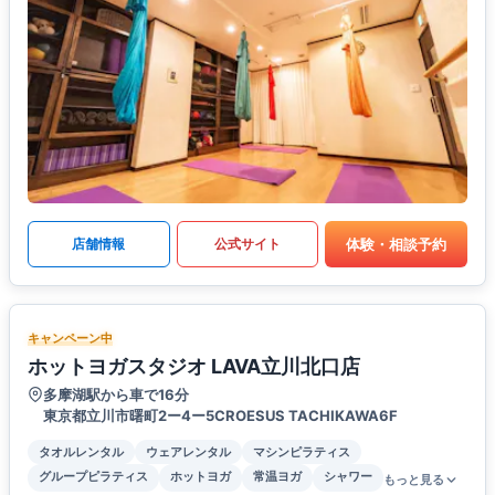
体験・相談予約
店舗情報
公式サイト
キャンペーン中
ホットヨガスタジオ LAVA立川北口店
多摩湖駅から車で16分
東京都立川市曙町2ー4ー5CROESUS TACHIKAWA6F
タオルレンタル
ウェアレンタル
マシンピラティス
グループピラティス
ホットヨガ
常温ヨガ
シャワー
もっと見る