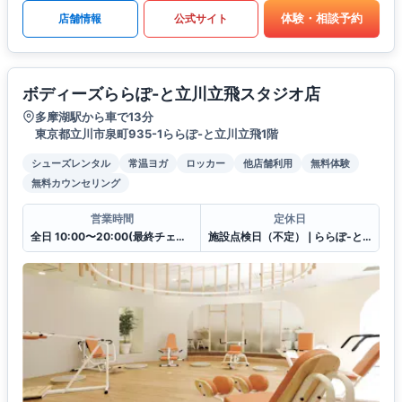
体験・相談予約
店舗情報
公式サイト
ボディーズららぽ-と立川立飛スタジオ店
多摩湖駅から車で13分
東京都立川市泉町935-1ららぽ-と立川立飛1階
シューズレンタル
常温ヨガ
ロッカー
他店舗利用
無料体験
無料カウンセリング
営業時間
定休日
全日 10:00〜20:00(最終チェックイン19:30)
施設点検日（不定）❘ららぽ-と立川立飛休館日（連動）