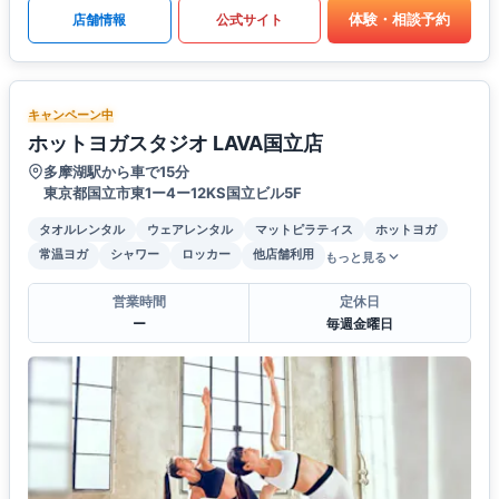
体験・相談予約
店舗情報
公式サイト
キャンペーン中
ホットヨガスタジオ LAVA国立店
多摩湖駅から車で15分
東京都国立市東1ー4ー12KS国立ビル5F
タオルレンタル
ウェアレンタル
マットピラティス
ホットヨガ
常温ヨガ
シャワー
ロッカー
他店舗利用
もっと見る
営業時間
定休日
ー
毎週金曜日