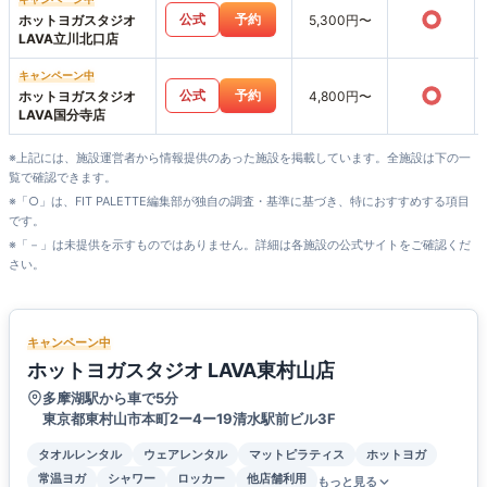
○
公式
予約
ホットヨガスタジオ
5,300円〜
LAVA立川北口店
キャンペーン中
○
公式
予約
ホットヨガスタジオ
4,800円〜
LAVA国分寺店
※上記には、施設運営者から情報提供のあった施設を掲載しています。全施設は下の一
覧で確認できます。
※「○」は、FIT PALETTE編集部が独自の調査・基準に基づき、特におすすめする項目
です。
※「－」は未提供を示すものではありません。詳細は各施設の公式サイトをご確認くだ
さい。
キャンペーン中
ホットヨガスタジオ LAVA東村山店
多摩湖駅から車で5分
東京都東村山市本町2ー4ー19清水駅前ビル3F
タオルレンタル
ウェアレンタル
マットピラティス
ホットヨガ
常温ヨガ
シャワー
ロッカー
他店舗利用
もっと見る