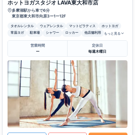
ホットヨガスタジオ LAVA東大和市店
多摩湖駅から車で6分
東京都東大和市向原3ー1ー12F
タオルレンタル
ウェアレンタル
マットピラティス
ホットヨガ
常温ヨガ
駐車場
シャワー
ロッカー
他店舗利用
もっと見る
営業時間
定休日
ー
毎週木曜日