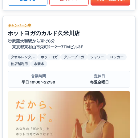
キャンペーン中
ホットヨガのカルド久米川店
武蔵大和駅から車で6分
東京都東村山市栄町2ー2ー7TMビル3F
タオルレンタル
ホットヨガ
グループヨガ
シャワー
ロッカー
他店舗利用
水素水
営業時間
定休日
平日 10:00〜22:30
毎週金曜日