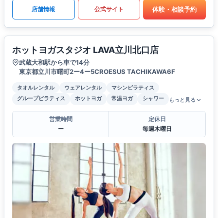
体験・相談予約
店舗情報
公式サイト
ホットヨガスタジオ LAVA立川北口店
武蔵大和駅から車で14分
東京都立川市曙町2ー4ー5CROESUS TACHIKAWA6F
タオルレンタル
ウェアレンタル
マシンピラティス
グループピラティス
ホットヨガ
常温ヨガ
シャワー
もっと見る
営業時間
定休日
ー
毎週木曜日