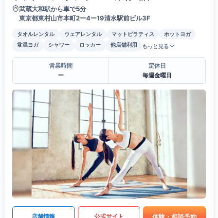
武蔵大和駅から車で5分
東京都東村山市本町2ー4ー19清水駅前ビル3F
タオルレンタル
ウェアレンタル
マットピラティス
ホットヨガ
常温ヨガ
シャワー
ロッカー
他店舗利用
もっと見る
営業時間
定休日
ー
毎週金曜日
体験・相談予約
店舗情報
公式サイト