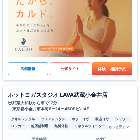
体験・相談予約
店舗情報
公式サイト
ホットヨガスタジオ LAVA武蔵小金井店
武蔵大和駅から車で17分
東京都小金井市本町6ー14ー45OSビル4F
タオルレンタル
ウェアレンタル
ホットヨガ
常温ヨガ
シャワー
ロッカー
他店舗利用
無料体験
ミネラルウォーター
もっと見る
営業時間
定休日