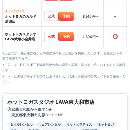
キャンペーン中
-
公式
予約
ホットヨガのカルド
8,910円〜
清瀬店
ホットヨガスタジオ
○
公式
予約
4,800円〜
LAVA武蔵小金井店
※上記には、施設運営者から情報提供のあった施設を掲載しています。全施設は下の一
覧で確認できます。
※「○」は、FIT PALETTE編集部が独自の調査・基準に基づき、特におすすめする項目
です。
※「－」は未提供を示すものではありません。詳細は各施設の公式サイトをご確認くだ
さい。
ホットヨガスタジオ LAVA東大和市店
武蔵大和駅から車で4分
東京都東大和市向原3ー1ー12F
タオルレンタル
ウェアレンタル
マットピラティス
ホットヨガ