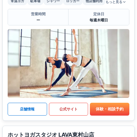
常温ヨガ
駐車場
シャワー
ロッカー
他店舗利用
もっと見る
営業時間
定休日
ー
毎週木曜日
体験・相談予約
店舗情報
公式サイト
ホットヨガスタジオ LAVA東村山店