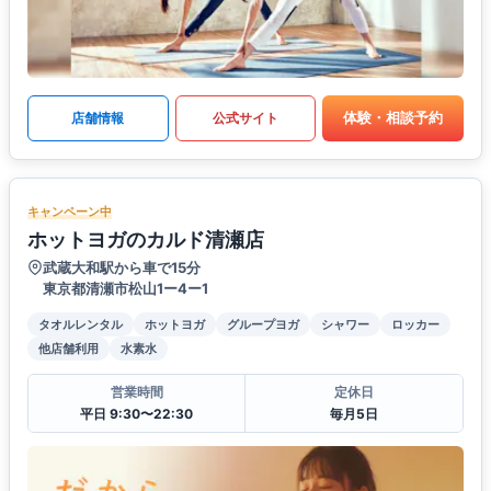
体験・相談予約
店舗情報
公式サイト
キャンペーン中
ホットヨガのカルド清瀬店
武蔵大和駅から車で15分
東京都清瀬市松山1ー4ー1
タオルレンタル
ホットヨガ
グループヨガ
シャワー
ロッカー
他店舗利用
水素水
営業時間
定休日
平日 9:30〜22:30
毎月5日