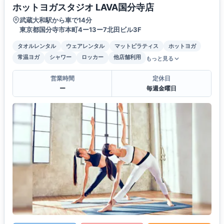
ホットヨガスタジオ LAVA国分寺店
武蔵大和駅から車で14分
東京都国分寺市本町4ー13ー7北田ビル3F
タオルレンタル
ウェアレンタル
マットピラティス
ホットヨガ
常温ヨガ
シャワー
ロッカー
他店舗利用
もっと見る
営業時間
定休日
ー
毎週金曜日