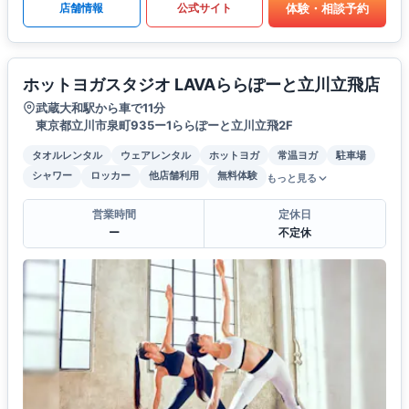
体験・相談予約
店舗情報
公式サイト
ホットヨガスタジオ LAVAららぽーと立川立飛店
武蔵大和駅から車で11分
東京都立川市泉町935ー1ららぽーと立川立飛2F
タオルレンタル
ウェアレンタル
ホットヨガ
常温ヨガ
駐車場
シャワー
ロッカー
他店舗利用
無料体験
もっと見る
営業時間
定休日
ー
不定休