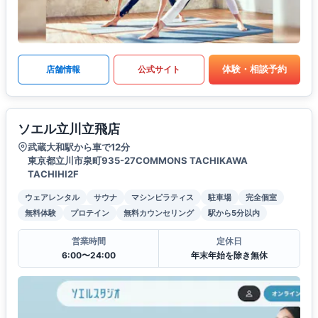
体験・相談予約
店舗情報
公式サイト
ソエル立川立飛店
武蔵大和駅から車で12分
東京都立川市泉町935-27COMMONS TACHIKAWA
TACHIHI2F
ウェアレンタル
サウナ
マシンピラティス
駐車場
完全個室
無料体験
プロテイン
無料カウンセリング
駅から5分以内
営業時間
定休日
6:00〜24:00
年末年始を除き無休