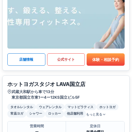
体験・相談予約
店舗情報
公式サイト
ホットヨガスタジオ LAVA国立店
武蔵大和駅から車で13分
東京都国立市東1ー4ー12KS国立ビル5F
タオルレンタル
ウェアレンタル
マットピラティス
ホットヨガ
常温ヨガ
シャワー
ロッカー
他店舗利用
もっと見る
営業時間
定休日
ー
毎週金曜日