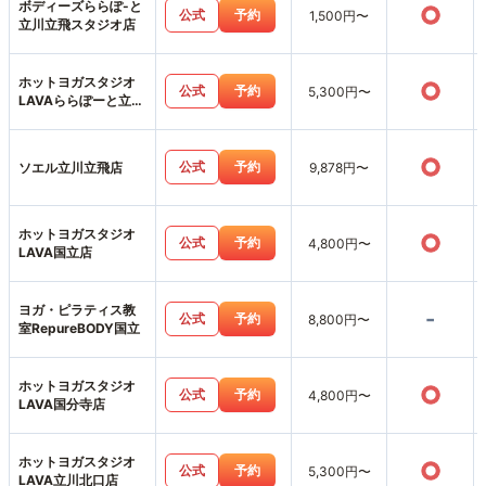
ボディーズららぽ-と
○
公式
予約
1,500円〜
立川立飛スタジオ店
ホットヨガスタジオ
○
公式
予約
5,300円〜
LAVAららぽーと立川
立飛店
○
公式
予約
ソエル立川立飛店
9,878円〜
ホットヨガスタジオ
○
公式
予約
4,800円〜
LAVA国立店
ヨガ・ピラティス教
-
公式
予約
8,800円〜
室RepureBODY国立
ホットヨガスタジオ
○
公式
予約
4,800円〜
LAVA国分寺店
ホットヨガスタジオ
○
公式
予約
5,300円〜
LAVA立川北口店