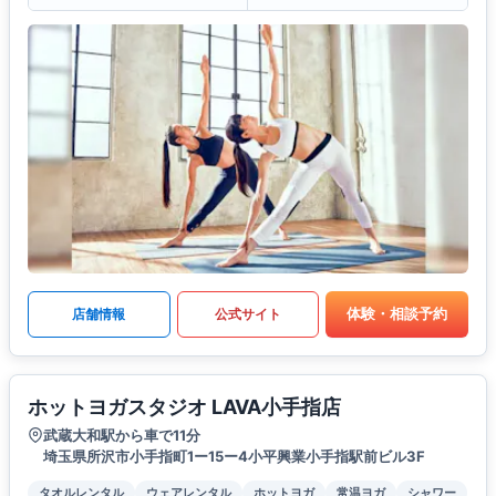
体験・相談予約
店舗情報
公式サイト
ホットヨガスタジオ LAVA小手指店
武蔵大和駅から車で11分
埼玉県所沢市小手指町1ー15ー4小平興業小手指駅前ビル3F
タオルレンタル
ウェアレンタル
ホットヨガ
常温ヨガ
シャワー