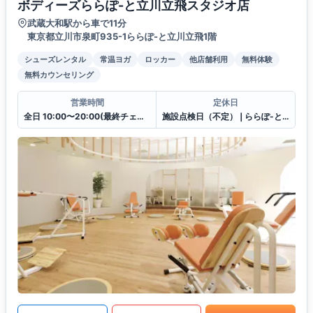
ボディーズららぽ-と立川立飛スタジオ店
武蔵大和駅から車で11分
東京都立川市泉町935-1ららぽ-と立川立飛1階
シューズレンタル
常温ヨガ
ロッカー
他店舗利用
無料体験
無料カウンセリング
営業時間
定休日
全日 10:00〜20:00(最終チェックイン19:30)
施設点検日（不定）❘ららぽ-と立川立飛休館日（連動）