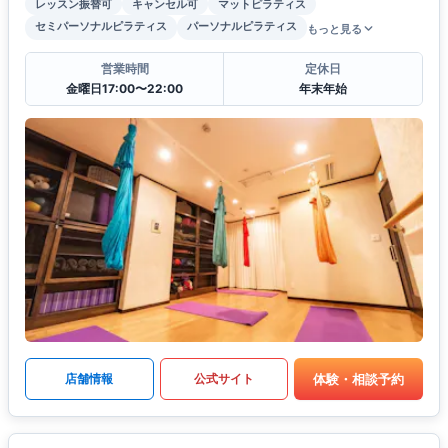
レッスン振替可
キャンセル可
マットピラティス
セミパーソナルピラティス
パーソナルピラティス
もっと見る
営業時間
定休日
金曜日17:00〜22:00
年末年始
体験・相談予約
店舗情報
公式サイト