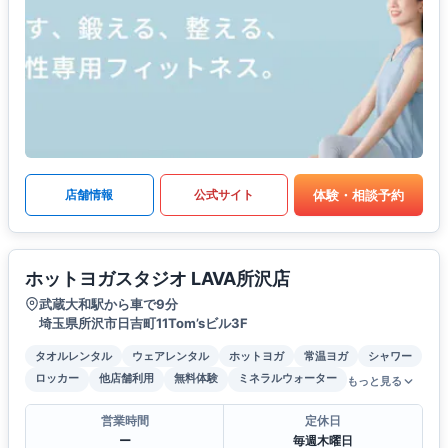
体験・相談予約
店舗情報
公式サイト
ホットヨガスタジオ LAVA所沢店
武蔵大和駅から車で9分
埼玉県所沢市日吉町11Tom’sビル3F
タオルレンタル
ウェアレンタル
ホットヨガ
常温ヨガ
シャワー
ロッカー
他店舗利用
無料体験
ミネラルウォーター
もっと見る
営業時間
定休日
ー
毎週木曜日