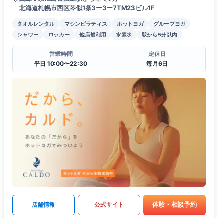
北海道札幌市西区琴似1条3ー3ー7TM23ビル1F
タオルレンタル
マシンピラティス
ホットヨガ
グループヨガ
シャワー
ロッカー
他店舗利用
水素水
駅から5分以内
営業時間
定休日
平日 10:00〜22:30
毎月6日
体験・相談予約
店舗情報
公式サイト