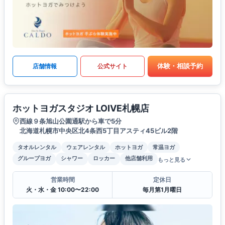
体験・相談予約
店舗情報
公式サイト
ホットヨガスタジオ LOIVE札幌店
西線９条旭山公園通駅から車で5分
北海道札幌市中央区北4条西5丁目アスティ45ビル2階
タオルレンタル
ウェアレンタル
ホットヨガ
常温ヨガ
グループヨガ
シャワー
ロッカー
他店舗利用
もっと見る
営業時間
定休日
火・水・金 10:00〜22:00
毎月第1月曜日