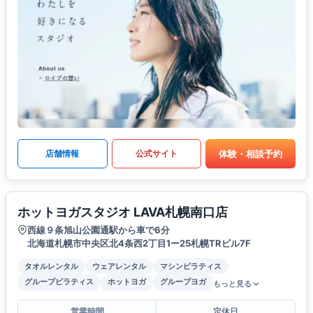
体験・相談予約
店舗情報
公式サイト
ホットヨガスタジオ LAVA札幌南口店
西線９条旭山公園通駅から車で6分
北海道札幌市中央区北4条西2丁目1ー25札幌TRビル7F
タオルレンタル
ウェアレンタル
マシンピラティス
グループピラティス
ホットヨガ
グループヨガ
もっと見る
営業時間
定休日