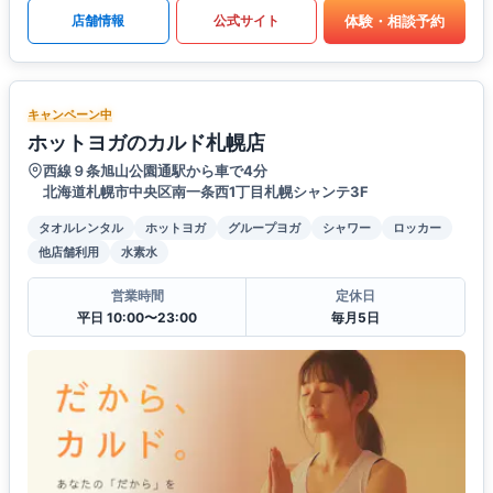
体験・相談予約
店舗情報
公式サイト
キャンペーン中
ホットヨガのカルド札幌店
西線９条旭山公園通駅から車で4分
北海道札幌市中央区南一条西1丁目札幌シャンテ3F
タオルレンタル
ホットヨガ
グループヨガ
シャワー
ロッカー
他店舗利用
水素水
営業時間
定休日
平日 10:00〜23:00
毎月5日