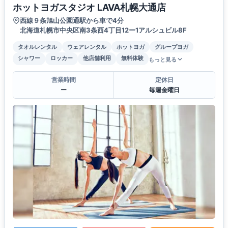
ホットヨガスタジオ LAVA札幌大通店
西線９条旭山公園通駅から車で4分
北海道札幌市中央区南3条西4丁目12ー1アルシュビル8F
タオルレンタル
ウェアレンタル
ホットヨガ
グループヨガ
シャワー
ロッカー
他店舗利用
無料体験
もっと見る
営業時間
定休日
ー
毎週金曜日