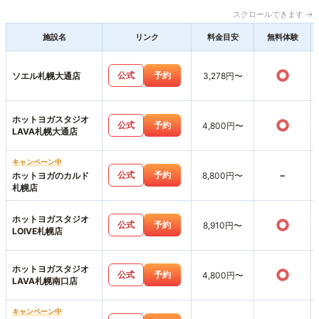
スクロールできます →
施設名
リンク
料金目安
無料体験
○
公式
予約
ソエル札幌大通店
3,278円〜
ホットヨガスタジオ
○
公式
予約
4,800円〜
LAVA札幌大通店
キャンペーン中
-
公式
予約
ホットヨガのカルド
8,800円〜
札幌店
ホットヨガスタジオ
○
公式
予約
8,910円〜
LOIVE札幌店
ホットヨガスタジオ
○
公式
予約
4,800円〜
LAVA札幌南口店
キャンペーン中