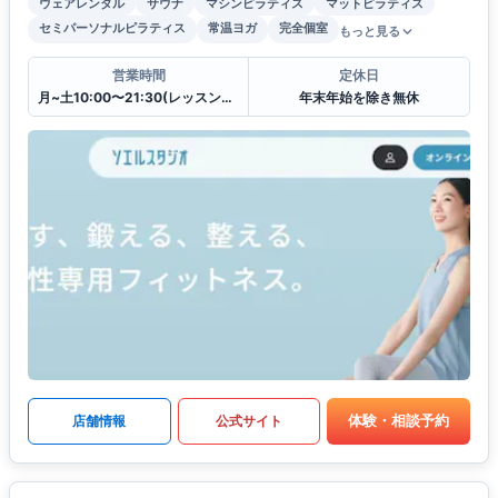
ウェアレンタル
サウナ
マシンピラティス
マットピラティス
セミパーソナルピラティス
常温ヨガ
完全個室
もっと見る
営業時間
定休日
月~土10:00〜21:30(レッスンは21:00まで),日祝10:30〜20:30(レッスンは20:00まで)
年末年始を除き無休
体験・相談予約
店舗情報
公式サイト