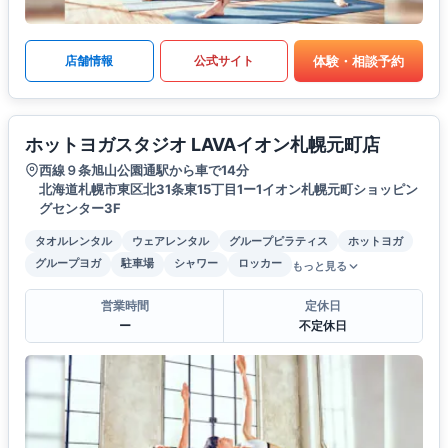
体験・相談予約
店舗情報
公式サイト
ホットヨガスタジオ LAVAイオン札幌元町店
西線９条旭山公園通駅から車で14分
北海道札幌市東区北31条東15丁目1ー1イオン札幌元町ショッピン
グセンター3F
タオルレンタル
ウェアレンタル
グループピラティス
ホットヨガ
グループヨガ
駐車場
シャワー
ロッカー
もっと見る
営業時間
定休日
ー
不定休日