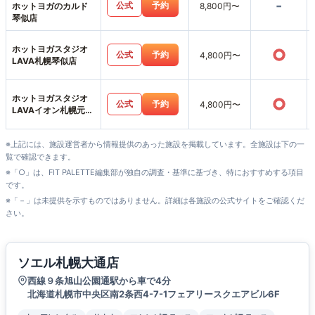
-
公式
予約
ホットヨガのカルド
8,800円〜
琴似店
ホットヨガスタジオ
○
公式
予約
4,800円〜
LAVA札幌琴似店
ホットヨガスタジオ
○
公式
予約
4,800円〜
LAVAイオン札幌元町
店
※上記には、施設運営者から情報提供のあった施設を掲載しています。全施設は下の一
覧で確認できます。
※「○」は、FIT PALETTE編集部が独自の調査・基準に基づき、特におすすめする項目
です。
※「－」は未提供を示すものではありません。詳細は各施設の公式サイトをご確認くだ
さい。
ソエル札幌大通店
西線９条旭山公園通駅から車で4分
北海道札幌市中央区南2条西4-7-1フェアリースクエアビル6F