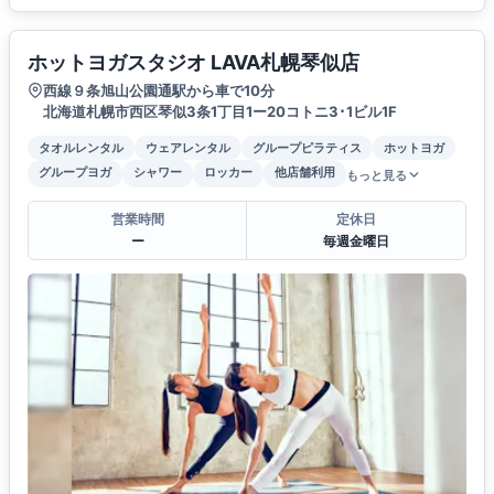
ホットヨガスタジオ LAVA札幌琴似店
西線９条旭山公園通駅から車で10分
北海道札幌市西区琴似3条1丁目1ー20コトニ3･1ビル1F
タオルレンタル
ウェアレンタル
グループピラティス
ホットヨガ
グループヨガ
シャワー
ロッカー
他店舗利用
もっと見る
営業時間
定休日
ー
毎週金曜日