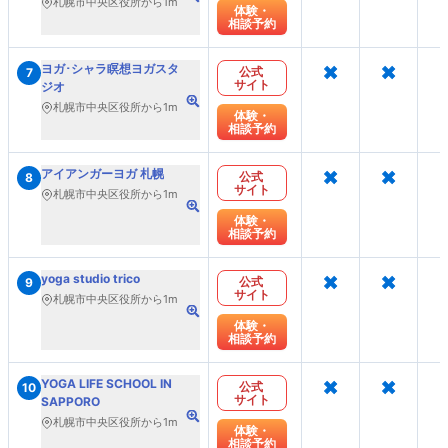
札幌市中央区役所から1m
体験・
相談予約
×
×
ヨガ･シャラ瞑想ヨガスタ
公式
7
サイト
ジオ
札幌市中央区役所から1m
体験・
相談予約
×
×
アイアンガーヨガ 札幌
公式
8
サイト
札幌市中央区役所から1m
体験・
相談予約
×
×
yoga studio trico
公式
9
サイト
札幌市中央区役所から1m
体験・
相談予約
×
×
YOGA LIFE SCHOOL IN
公式
10
サイト
SAPPORO
札幌市中央区役所から1m
体験・
相談予約