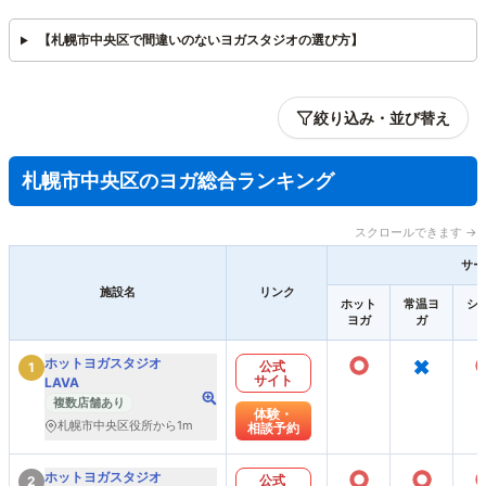
【札幌市中央区で間違いのないヨガスタジオの選び方】
絞り込み・並び替え
札幌市中央区のヨガ総合ランキング
スクロールできます →
サー
施設名
リンク
ホット
常温ヨ
シ
ヨガ
ガ
○
×
ホットヨガスタジオ
公式
1
サイト
LAVA
複数店舗あり
体験・
札幌市中央区役所から1m
相談予約
○
○
ホットヨガスタジオ
公式
2