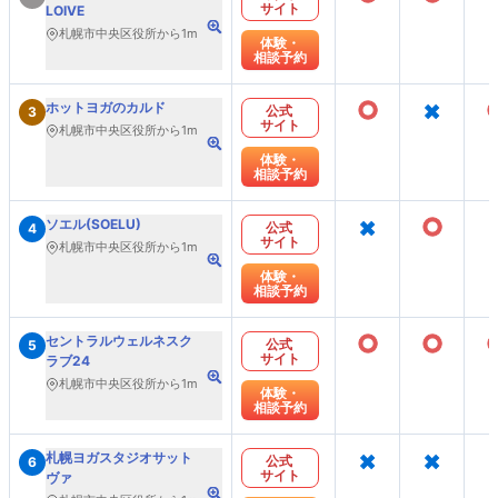
サイト
LOIVE
札幌市中央区役所から1m
体験・
相談予約
○
×
ホットヨガのカルド
公式
3
サイト
札幌市中央区役所から1m
体験・
相談予約
×
○
ソエル(SOELU)
公式
4
サイト
札幌市中央区役所から1m
体験・
相談予約
○
○
セントラルウェルネスク
公式
5
サイト
ラブ24
札幌市中央区役所から1m
体験・
相談予約
×
×
札幌ヨガスタジオサット
公式
6
サイト
ヴァ