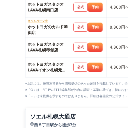
ホットヨガスタジオ
4,800円
公式
予約
LAVA札幌南口店
キャンペーン中
ホットヨガのカルド琴
8,800円
公式
予約
似店
ホットヨガスタジオ
4,800円
公式
予約
LAVA札幌琴似店
ホットヨガスタジオ
4,800円
公式
予約
LAVAイオン札幌元町
店
※上記には、施設運営者から情報提供のあった施設を掲載しています。
※「○」は、FIT PALETTE編集部が独自の調査・基準に基づき、特にお
※「－」は未提供を示すものではありません。詳細は各施設の公式サイト
ソエル札幌大通店
西８丁目駅から徒歩7分