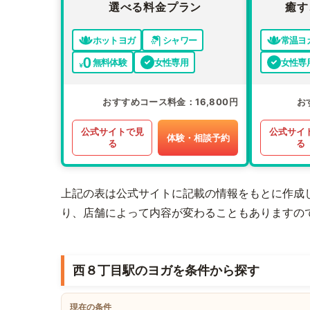
選べる料金プラン
癒す
ホットヨガ
シャワー
常温ヨ
無料体験
女性専用
女性専
おすすめコース料金
16,800円
お
公式サイトで見
公式サイ
体験・相談予約
る
る
上記の表は公式サイトに記載の情報をもとに作成
り、店舗によって内容が変わることもありますの
西８丁目駅のヨガを条件から探す
現在の条件