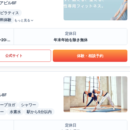
アビル6F
ピラティス
料体験
もっと見る
定休日
月~土10:00〜21:30(レッスンは21:00まで),日祝10:30〜20:30(レッスンは20:00まで)
年末年始を除き無休
体験・相談予約
公式サイト
8F
ープヨガ
シャワー
ー
水素水
駅から5分以内
定休日