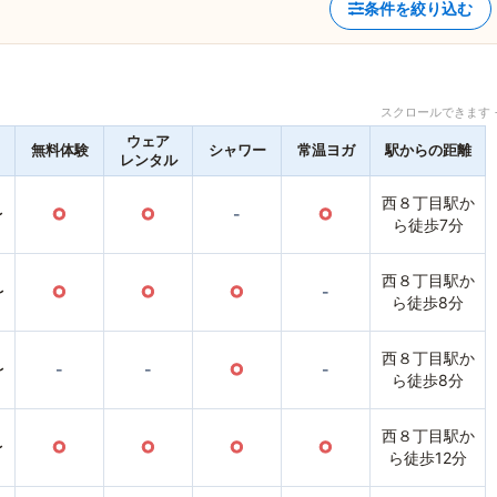
条件を絞り込む
スクロールできます 
ウェア
無料体験
シャワー
常温ヨガ
駅からの距離
レンタル
西８丁目駅か
〜
○
○
-
○
ら徒歩7分
西８丁目駅か
〜
○
○
○
-
ら徒歩8分
西８丁目駅か
〜
-
-
○
-
ら徒歩8分
西８丁目駅か
〜
○
○
○
○
ら徒歩12分