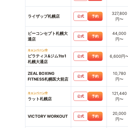
327,800
ライザップ札幌店
公式
予約
円〜
ビーコンセプト札幌大
44,000
公式
予約
通店
円〜
キャンペーン中
ピラティス&ジム1to1
6,600円
公式
予約
札幌大通店
ZEAL BOXING
10,780
公式
予約
FITNESS札幌医大前店
円〜
121,440
キャンペーン中
公式
予約
ラット札幌店
円〜
20,000
VICTORY WORKOUT
公式
予約
円〜