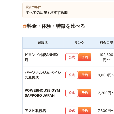
現在の条件
すべての店舗 / おすすめ順
料金・体験・特徴を比べる
施設名
リンク
料金目安
ビヨンド札幌ANNEX
102,300
公式
予約
店
円〜
パーソナルジム ベイシ
8,800円
公式
予約
ス札幌店
POWERHOUSE GYM
2,200円
公式
予約
SAPPORO JAPAN
アスピ札幌店
7,600円
公式
予約