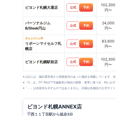
102,300
ビヨンド札幌大通店
公式
予約
円〜
パーソナルジム
24,000
公式
予約
B/Sleek円山
円〜
キャンペーン中
83,600
リボーンマイセルフ札
公式
予約
円〜
幌店
102,300
ビヨンド札幌駅前店
公式
予約
円〜
※上記には、施設運営者から情報提供のあった施設を掲載しています。
※「○」は、FIT PALETTE編集部が独自の調査・基準に基づき、特にお
※「－」は未提供を示すものではありません。詳細は各施設の公式サイト
ビヨンド札幌ANNEX店
西１１丁目駅から徒歩3分