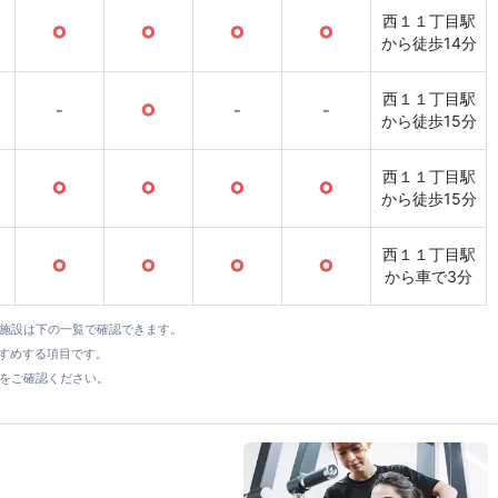
西１１丁目駅
○
○
○
○
から徒歩14分
西１１丁目駅
-
○
-
-
から徒歩15分
西１１丁目駅
○
○
○
○
から徒歩15分
西１１丁目駅
○
○
○
○
から車で3分
全施設は下の一覧で確認できます。
すすめする項目です。
をご確認ください。