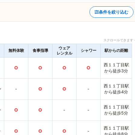
条件を絞り込む
スクロールできます 
ウェア
無料体験
食事指導
シャワー
駅からの距離
レンタル
西１１丁目駅
○
○
○
○
から徒歩3分
西１１丁目駅
〜
-
○
○
-
から徒歩4分
西１１丁目駅
〜
○
○
-
-
から徒歩5分
西１１丁目駅
〜
○
○
○
-
から徒歩8分