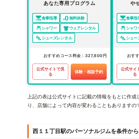
あなた専用プログラム
や
食事指導
無料体験
食事指
シャワー
ウェアレンタル
シャワ
シューズレンタル
シュー
おすすめコース料金
327,800円
おす
公式サイトで見
公式サイ
体験・相談予約
る
る
上記の表は公式サイトに記載の情報をもとに作成
り、店舗によって内容が変わることもありますの
西１１丁目駅のパーソナルジムを条件から