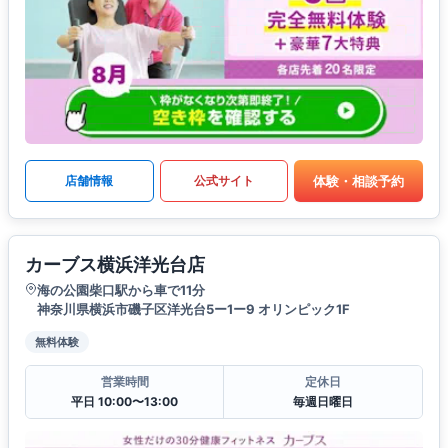
体験・相談予約
店舗情報
公式サイト
カーブス横浜洋光台店
海の公園柴口駅から車で11分
神奈川県横浜市磯子区洋光台5ー1ー9 オリンピック1F
無料体験
営業時間
定休日
平日 10:00〜13:00
毎週日曜日