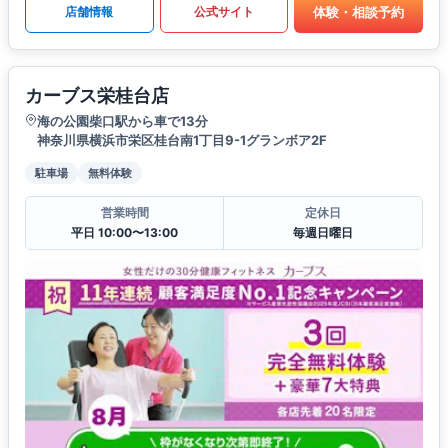
体験・相談予約
店舗情報
公式サイト
カーブス栄桂台店
海の公園柴口駅から車で13分
神奈川県横浜市栄区桂台南1丁目9-1グランボア2F
駐車場
無料体験
営業時間
定休日
平日 10:00〜13:00
毎週日曜日