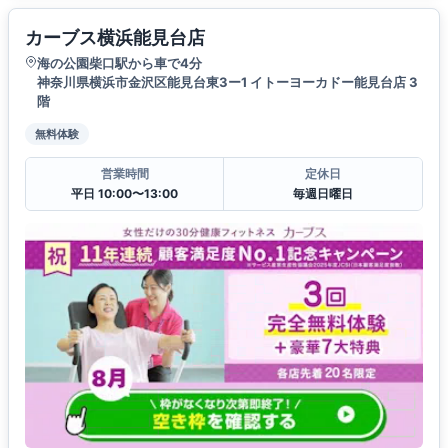
カーブス横浜能見台店
海の公園柴口駅から車で4分
神奈川県横浜市金沢区能見台東3ー1 イトーヨーカドー能見台店 3
階
無料体験
営業時間
定休日
平日 10:00〜13:00
毎週日曜日