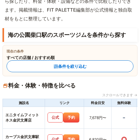
ら探したり、料金・体験・設備などの条件で比較したりでき
ます。掲載情報は、FIT PALETTE編集部が公式情報と独自取
材をもとに整理しています。
海の公園柴口駅のスポーツジムを条件から探す
現在の条件
すべての店舗 / おすすめ順
条件を絞り込む
料金・体験・特徴を比べる
スクロールできます →
施設名
リンク
料金目安
無料体験
エニタイムフィット
-
公式
予約
7,678円〜
ネス金沢文庫店
カーブス金沢文庫駅
○
公式
予約
6,820円〜