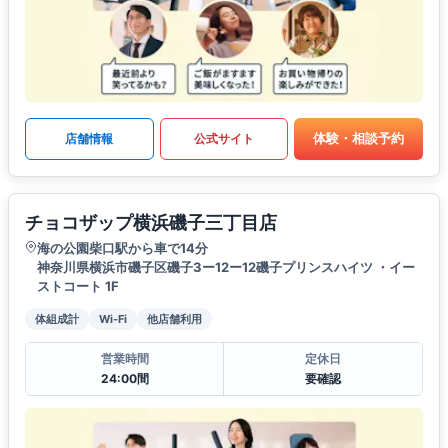
体験・相談予約
店舗情報
公式サイト
チョコザップ横浜磯子三丁目店
海の公園柴口駅から車で14分
神奈川県横浜市磯子区磯子3ー12ー12磯子プリンスハイツ ・イー
ストコート 1F
体組成計
Wi-Fi
他店舗利用
営業時間
定休日
24:00間
要確認