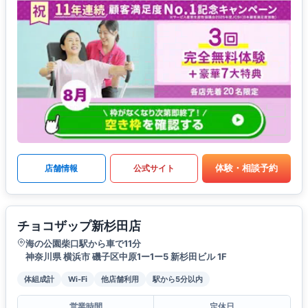
体験・相談予約
店舗情報
公式サイト
チョコザップ新杉田店
海の公園柴口駅から車で11分
神奈川県 横浜市 磯子区中原1ー1ー5 新杉田ビル 1F
体組成計
Wi-Fi
他店舗利用
駅から5分以内
営業時間
定休日