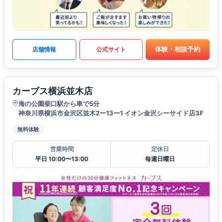
体験・相談予約
店舗情報
公式サイト
カーブス横浜並木店
海の公園柴口駅から車で5分
神奈川県横浜市金沢区並木2ー13ー1 イオン金沢シーサイド店3F
無料体験
営業時間
定休日
平日 10:00〜13:00
毎週日曜日