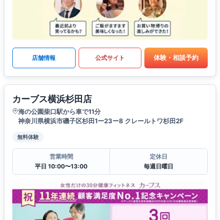
体験・相談予約
店舗情報
公式サイト
カーブス横浜杉田店
海の公園柴口駅から車で11分
神奈川県横浜市磯子区杉田1ー23ー8 クレールトワ杉田2F
無料体験
営業時間
定休日
平日 10:00〜13:00
毎週日曜日