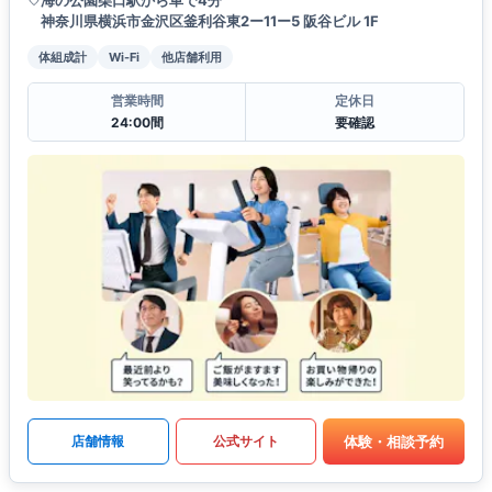
神奈川県横浜市金沢区釜利谷東2ー11ー5 阪谷ビル 1F
体組成計
Wi-Fi
他店舗利用
営業時間
定休日
24:00間
要確認
体験・相談予約
店舗情報
公式サイト