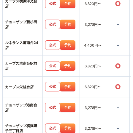
カーブス横浜洋光台
○
公式
予約
6,820円〜
店
チョコザップ新杉田
-
公式
予約
3,278円〜
店
ルネサンス港南台24
-
公式
予約
4,400円〜
店
カーブス港南台駅前
○
公式
予約
6,820円〜
店
○
公式
予約
カーブス栄桂台店
6,820円〜
チョコザップ港南台
-
公式
予約
3,278円〜
店
チョコザップ横浜磯
-
公式
予約
3,278円〜
子三丁目店