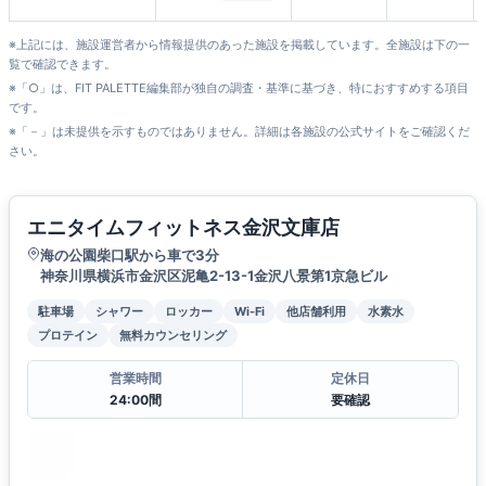
※上記には、施設運営者から情報提供のあった施設を掲載しています。全施設は下の一
覧で確認できます。
※「○」は、FIT PALETTE編集部が独自の調査・基準に基づき、特におすすめする項目
です。
※「－」は未提供を示すものではありません。詳細は各施設の公式サイトをご確認くだ
さい。
エニタイムフィットネス金沢文庫店
海の公園柴口駅から車で3分
神奈川県横浜市金沢区泥亀2-13-1金沢八景第1京急ビル
駐車場
シャワー
ロッカー
Wi-Fi
他店舗利用
水素水
プロテイン
無料カウンセリング
営業時間
定休日
24:00間
要確認