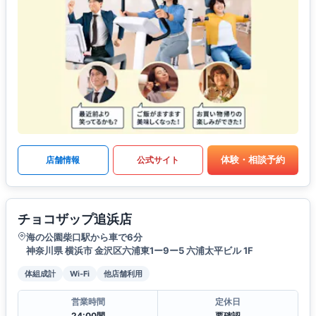
体験・相談予約
店舗情報
公式サイト
チョコザップ追浜店
海の公園柴口駅から車で6分
神奈川県 横浜市 金沢区六浦東1ー9ー5 六浦太平ビル 1F
体組成計
Wi-Fi
他店舗利用
営業時間
定休日
24:00間
要確認