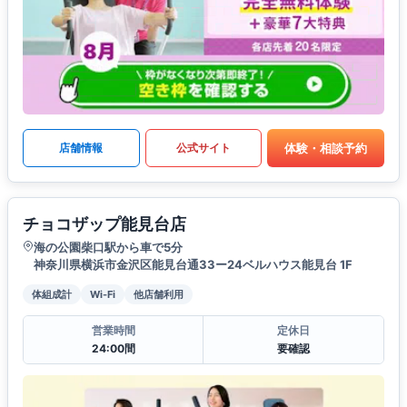
体験・相談予約
店舗情報
公式サイト
チョコザップ能見台店
海の公園柴口駅から車で5分
神奈川県横浜市金沢区能見台通33ー24ベルハウス能見台 1F
体組成計
Wi-Fi
他店舗利用
営業時間
定休日
24:00間
要確認