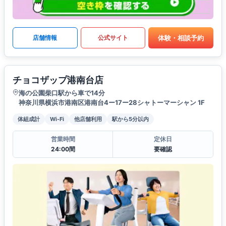
体験・相談予約
店舗情報
公式サイト
チョコザップ港南台店
海の公園柴口駅から車で14分
神奈川県横浜市港南区港南台4ー17ー28シャトーマーシャン 1F
体組成計
Wi-Fi
他店舗利用
駅から5分以内
営業時間
定休日
24:00間
要確認