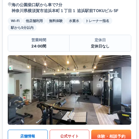
海の公園柴口駅から車で7分
神奈川県横須賀市追浜本町１丁目１ 追浜駅前TOKUビル 5F
Wi-Fi
他店舗利用
無料体験
水素水
トレーナー指名
駅から5分以内
営業時間
定休日
24:00間
定休日なし
体験・相談予約
店舗情報
公式サイト