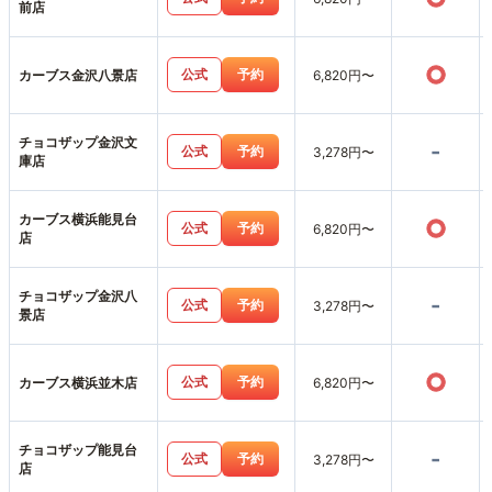
前店
○
公式
予約
カーブス金沢八景店
6,820円〜
チョコザップ金沢文
-
公式
予約
3,278円〜
庫店
カーブス横浜能見台
○
公式
予約
6,820円〜
店
チョコザップ金沢八
-
公式
予約
3,278円〜
景店
○
公式
予約
カーブス横浜並木店
6,820円〜
チョコザップ能見台
-
公式
予約
3,278円〜
店