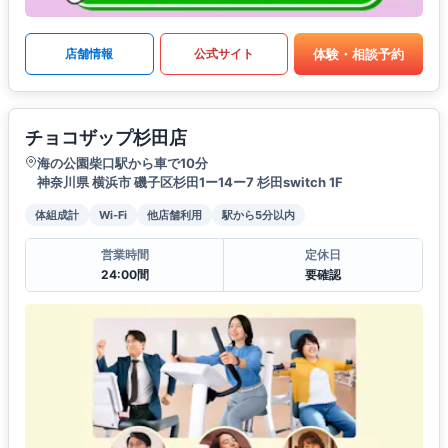
体験・相談予約
店舗情報
公式サイト
チョコザップ杉田店
海の公園柴口駅から車で10分
神奈川県 横浜市 磯子区杉田1ー14ー7 杉田switch 1F
体組成計
Wi-Fi
他店舗利用
駅から5分以内
営業時間
定休日
24:00間
要確認