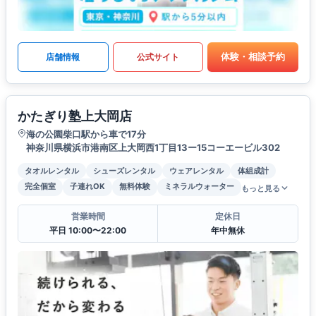
体験・相談予約
店舗情報
公式サイト
かたぎり塾上大岡店
海の公園柴口駅から車で17分
神奈川県横浜市港南区上大岡西1丁目13ー15コーエービル302
タオルレンタル
シューズレンタル
ウェアレンタル
体組成計
完全個室
子連れOK
無料体験
ミネラルウォーター
もっと見る
営業時間
定休日
平日 10:00〜22:00
年中無休