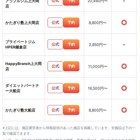
-
公式
予約
アップルジム上大岡
20,460円〜
店
○
公式
予約
かたぎり塾上大岡店
8,800円〜
プライベートジム
-
公式
予約
3,850円〜
HPER鎌倉店
HappyBranch上大岡
○
公式
予約
11,000円〜
店
ダイエットパートナ
○
公式
予約
16,500円〜
ー大船店
○
公式
予約
かたぎり塾大船店
8,800円〜
※上記には、施設運営者から情報提供のあった施設を掲載しています。全施設は下の一
覧で確認できます。