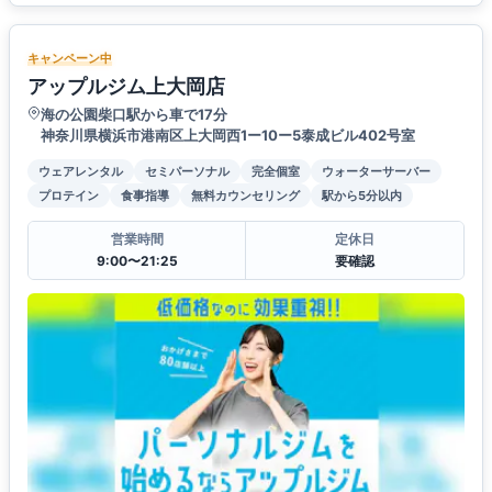
キャンペーン中
アップルジム上大岡店
海の公園柴口駅から車で17分
神奈川県横浜市港南区上大岡西1ー10ー5泰成ビル402号室
ウェアレンタル
セミパーソナル
完全個室
ウォーターサーバー
プロテイン
食事指導
無料カウンセリング
駅から5分以内
営業時間
定休日
9:00〜21:25
要確認