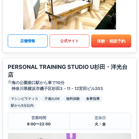
体験・相談予約
店舗情報
公式サイト
PERSONAL TRAINING STUDIO U杉田・洋光台
店
海の公園柴口駅から車で10分
神奈川県横浜市磯子区杉田3－11－12宮田ビル203
マシンピラティス
子連れOK
無料体験
食事指導
駅から5分以内
営業時間
定休日
9:00〜22:00
火・金