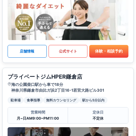
体験・相談予約
店舗情報
公式サイト
プライベートジムHPER鎌倉店
海の公園柴口駅から車で18分
神奈川県鎌倉市由比ガ浜2丁目16-1若宮大路ビル301
駐車場
食事指導
無料カウンセリング
駅から5分以内
営業時間
定休日
月~日AM9:00~PM11:00
不定休