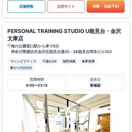
体験・相談予約
店舗情報
公式サイト
PERSONAL TRAINING STUDIO U能見台・金沢
文庫店
海の公園柴口駅から車で5分
神奈川県横浜市金沢区能見台通25－28能見台岡本ビル102
マシンピラティス
子連れOK
無料体験
食事指導
駅から5分以内
営業時間
定休日
9:00〜23:15
要確認