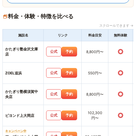
料金・体験・特徴を比べる
スクロールできます →
施設名
リンク
料金目安
無料体験
かたぎり塾金沢文庫
○
公式
予約
8,800円〜
店
○
公式
予約
ZOEL追浜
550円〜
かたぎり塾横須賀中
○
公式
予約
8,800円〜
央店
102,300
○
公式
予約
ビヨンド上大岡店
円〜
キャンペーン中