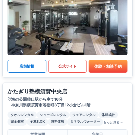
体験・相談予約
店舗情報
公式サイト
かたぎり塾横須賀中央店
海の公園柴口駅から車で16分
神奈川県横須賀市若松町3丁目12小倉ビル1階
タオルレンタル
シューズレンタル
ウェアレンタル
体組成計
完全個室
子連れOK
無料体験
ミネラルウォーター
もっと見る
営業時間
定休日