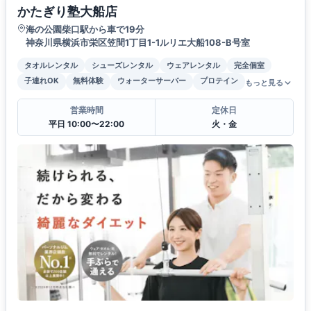
かたぎり塾大船店
海の公園柴口駅から車で19分
神奈川県横浜市栄区笠間1丁目1-1ルリエ大船108-B号室
タオルレンタル
シューズレンタル
ウェアレンタル
完全個室
子連れOK
無料体験
ウォーターサーバー
プロテイン
もっと見る
営業時間
定休日
平日 10:00〜22:00
火・金