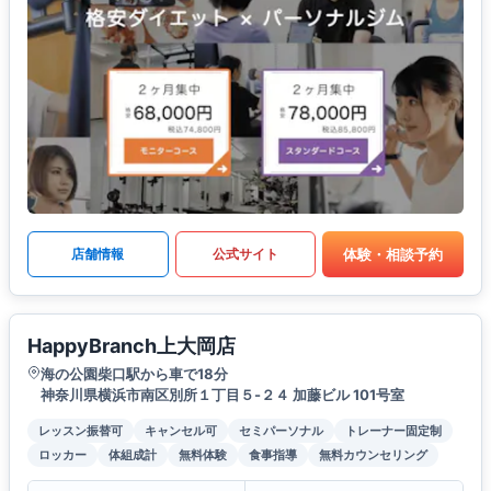
体験・相談予約
店舗情報
公式サイト
HappyBranch上大岡店
海の公園柴口駅から車で18分
神奈川県横浜市南区別所１丁目５-２４ 加藤ビル 101号室
レッスン振替可
キャンセル可
セミパーソナル
トレーナー固定制
ロッカー
体組成計
無料体験
食事指導
無料カウンセリング