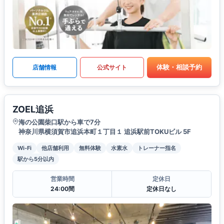
体験・相談予約
店舗情報
公式サイト
ZOEL追浜
海の公園柴口駅から車で7分
神奈川県横須賀市追浜本町１丁目１ 追浜駅前TOKUビル 5F
Wi-Fi
他店舗利用
無料体験
水素水
トレーナー指名
駅から5分以内
営業時間
定休日
24:00間
定休日なし