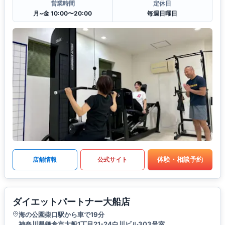
営業時間
定休日
月~金 10:00〜20:00
毎週日曜日
体験・相談予約
店舗情報
公式サイト
ダイエットパートナー大船店
海の公園柴口駅から車で19分
神奈川県鎌倉市大船1丁目21-24白川ビル303号室