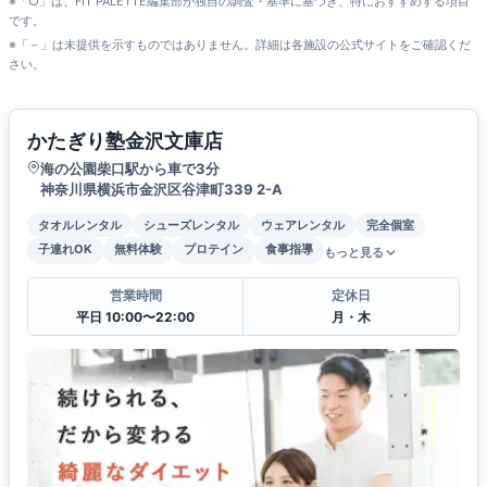
※「○」は、FIT PALETTE編集部が独自の調査・基準に基づき、特におすすめする項目
です。
※「－」は未提供を示すものではありません。詳細は各施設の公式サイトをご確認くだ
さい。
かたぎり塾金沢文庫店
海の公園柴口駅から車で3分
神奈川県横浜市金沢区谷津町339 2-A
タオルレンタル
シューズレンタル
ウェアレンタル
完全個室
子連れOK
無料体験
プロテイン
食事指導
もっと見る
営業時間
定休日
平日 10:00〜22:00
月・木