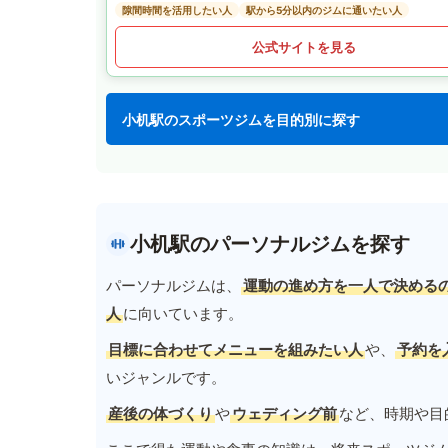
隙間時間を活用したい人
駅から5分以内のジムに通いたい人
公式サイトを見る
小机駅のスポーツジムを目的別に探す
小机駅のパーソナルジムを探す
パーソナルジムは、
運動の進め方を一人で決める
人
に向いています。
目標に合わせてメニューを組みたい人
や、
予約を
いジャンルです。
産後の体づくり
や
ウェディング前
など、時期や目