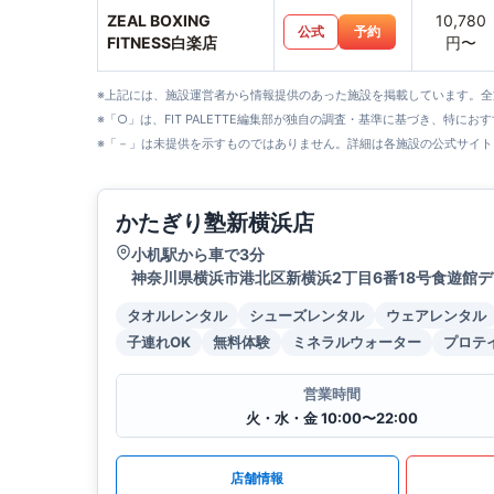
ZEAL BOXING
10,780
公式
予約
FITNESS白楽店
円〜
※上記には、施設運営者から情報提供のあった施設を掲載しています。
※「○」は、FIT PALETTE編集部が独自の調査・基準に基づき、特にお
※「－」は未提供を示すものではありません。詳細は各施設の公式サイト
かたぎり塾新横浜店
小机駅から車で3分
神奈川県横浜市港北区新横浜2丁目6番18号食遊館デ
タオルレンタル
シューズレンタル
ウェアレンタル
子連れOK
無料体験
ミネラルウォーター
プロテ
営業時間
火・水・金 10:00〜22:00
店舗情報