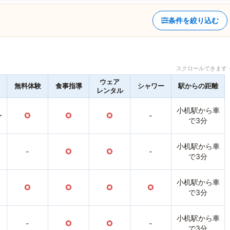
条件を絞り込む
スクロールできます 
ウェア
無料体験
食事指導
シャワー
駅からの距離
レンタル
小机駅から車
〜
○
○
○
-
で3分
小机駅から車
-
○
○
-
で3分
小机駅から車
○
○
○
○
で3分
小机駅から車
-
○
○
-
で3分