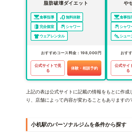
脂肪破壊ダイエット
や
食事指導
無料体験
食事指
完全個室
シャワー
シャワ
ウェアレンタル
シュー
おすすめコース料金
198,000円
おす
公式サイトで見
公式サイ
体験・相談予約
る
る
上記の表は公式サイトに記載の情報をもとに作成
り、店舗によって内容が変わることもありますの
小机駅のパーソナルジムを条件から探す