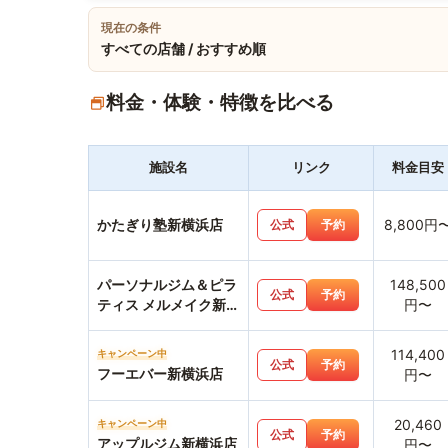
現在の条件
すべての店舗 / おすすめ順
料金・体験・特徴を比べる
施設名
リンク
料金目安
かたぎり塾新横浜店
8,800円
公式
予約
パーソナルジム＆ピラ
148,500
公式
予約
ティス メルメイク新横
円〜
浜店
114,400
キャンペーン中
公式
予約
フーエバー新横浜店
円〜
20,460
キャンペーン中
公式
予約
アップルジム新横浜店
円〜