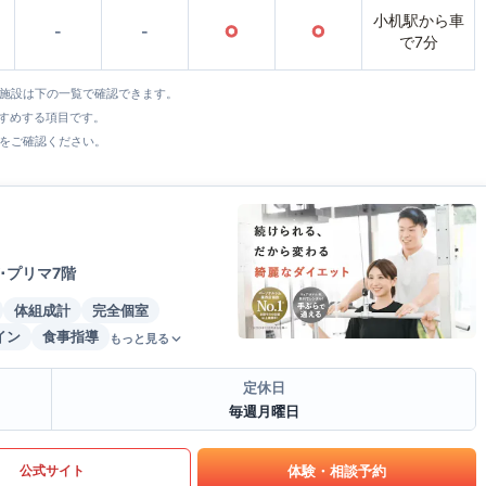
小机駅から車
-
-
○
○
で7分
全施設は下の一覧で確認できます。
すすめする項目です。
をご確認ください。
･プリマ7階
体組成計
完全個室
イン
食事指導
もっと見る
定休日
毎週月曜日
体験・相談予約
公式サイト