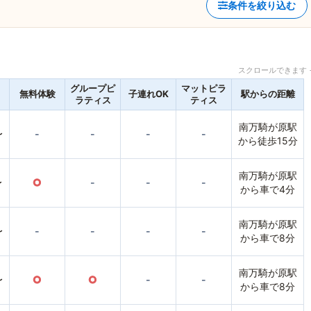
条件を絞り込む
スクロールできます 
グループピ
マットピラ
無料体験
子連れOK
駅からの距離
ラティス
ティス
南万騎が原駅
〜
-
-
-
-
から徒歩15分
南万騎が原駅
〜
○
-
-
-
から車で4分
南万騎が原駅
〜
-
-
-
-
から車で8分
南万騎が原駅
〜
○
○
-
-
から車で8分