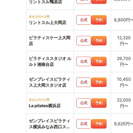
リントスル鴨居店
キャンペーン中
8,800円
公式
予約
リントスル上大岡店
ピラティスケー上大岡
12,320
公式
予約
店
円〜
ピラティススタジオ ル
29,700
公式
予約
ルト湘南台店
円〜
ゼンプレイスピラティ
10,450
公式
予約
ス上大岡スタジオ店
円〜
22,000
キャンペーン中
公式
予約
La pilates横浜店
円〜
ゼンプレイスピラティ
9,625円
公式
予約
ス横浜みなみ西口スタ
ジオ店