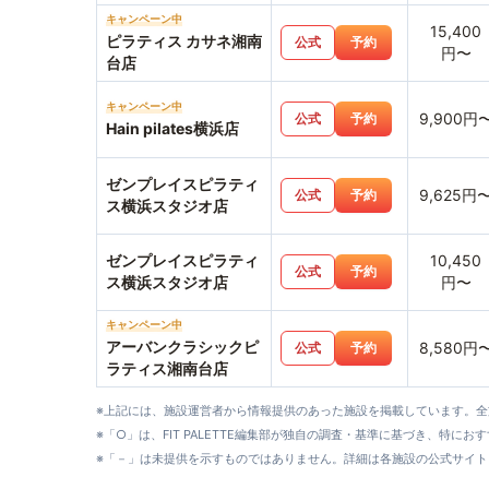
キャンペーン中
15,400
ピラティス カサネ湘南
公式
予約
円〜
台店
キャンペーン中
9,900円
公式
予約
Hain pilates横浜店
ゼンプレイスピラティ
9,625円
公式
予約
ス横浜スタジオ店
ゼンプレイスピラティ
10,450
公式
予約
ス横浜スタジオ店
円〜
キャンペーン中
アーバンクラシックピ
8,580円
公式
予約
ラティス湘南台店
※上記には、施設運営者から情報提供のあった施設を掲載しています。
※「○」は、FIT PALETTE編集部が独自の調査・基準に基づき、特にお
※「－」は未提供を示すものではありません。詳細は各施設の公式サイト