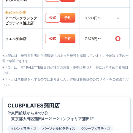
キャンペーン中
-
公式
予約
アーバンクラシック
8,580円〜
ピラティス池上店
○
公式
予約
ソエル矢向店
7,678円〜
※上記には、施設運営者から情報提供のあった施設を掲載しています。全施設は下の一
覧で確認できます。
※「○」は、FIT PALETTE編集部が独自の調査・基準に基づき、特におすすめする項目
です。
※「－」は未提供を示すものではありません。詳細は各施設の公式サイトをご確認くだ
さい。
CLUBPILATES蒲田店
東門前駅から車で7分
東京都大田区蒲田4ー21ー2コンフォリア蒲田1F
マシンピラティス
パーソナルピラティス
グループピラティス