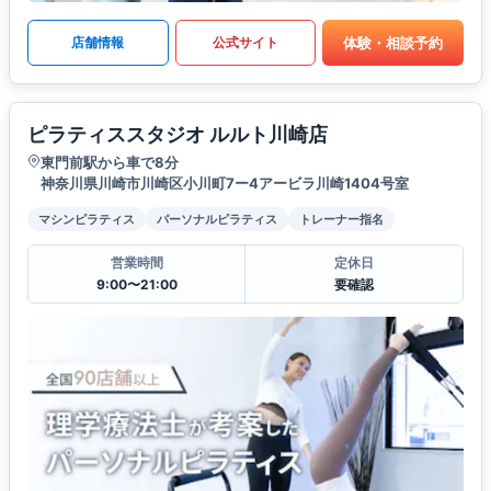
体験・相談予約
店舗情報
公式サイト
ピラティススタジオ ルルト川崎店
東門前駅から車で8分
神奈川県川崎市川崎区小川町7ー4アービラ川崎1404号室
マシンピラティス
パーソナルピラティス
トレーナー指名
営業時間
定休日
9:00〜21:00
要確認