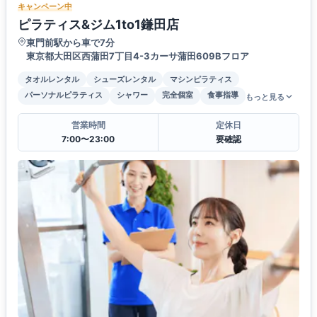
キャンペーン中
ピラティス&ジム1to1鎌田店
東門前駅から車で7分
東京都大田区西蒲田7丁目4-3カーサ蒲田609Bフロア
タオルレンタル
シューズレンタル
マシンピラティス
パーソナルピラティス
シャワー
完全個室
食事指導
もっと見る
営業時間
定休日
7:00〜23:00
要確認