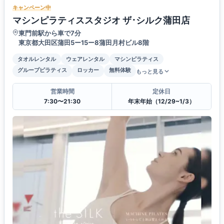
キャンペーン中
マシンピラティススタジオ ザ･シルク蒲田店
東門前駅から車で7分
東京都大田区蒲田5ー15ー8蒲田月村ビル8階
タオルレンタル
ウェアレンタル
マシンピラティス
グループピラティス
ロッカー
無料体験
もっと見る
営業時間
定休日
7:30〜21:30
年末年始（12/29~1/3）