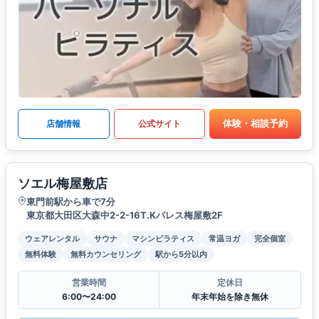
体験・相談予約
店舗情報
公式サイト
ソエル梅屋敷店
東門前駅から車で7分
東京都大田区大森中2-2-16T.Kパレス梅屋敷2F
ウェアレンタル
サウナ
マシンピラティス
常温ヨガ
完全個室
無料体験
無料カウンセリング
駅から5分以内
営業時間
定休日
6:00〜24:00
年末年始を除き無休