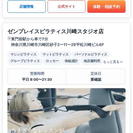
体験・相談予約
店舗情報
公式サイト
ゼンプレイスピラティス川崎スタジオ店
東門前駅から車で7分
神奈川県川崎市川崎区砂子2ー11ー29平松川崎ビル6F
マシンピラティス
マットピラティス
パーソナルピラティス
グループピラティス
ロッカー
体組成計
他店舗利用
もっと見る
営業時間
定休日
平日 8:00〜21:30
要確認