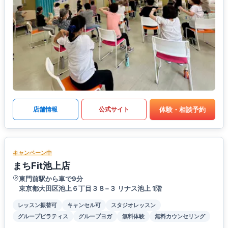
体験・相談予約
店舗情報
公式サイト
キャンペーン中
まちFit池上店
東門前駅から車で9分
東京都大田区池上６丁目３８−３ リナス池上 1階
レッスン振替可
キャンセル可
スタジオレッスン
グループピラティス
グループヨガ
無料体験
無料カウンセリング