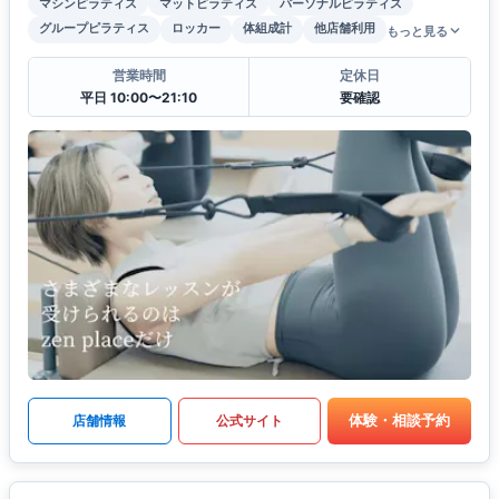
マシンピラティス
マットピラティス
パーソナルピラティス
グループピラティス
ロッカー
体組成計
他店舗利用
もっと見る
営業時間
定休日
平日 10:00〜21:10
要確認
体験・相談予約
店舗情報
公式サイト