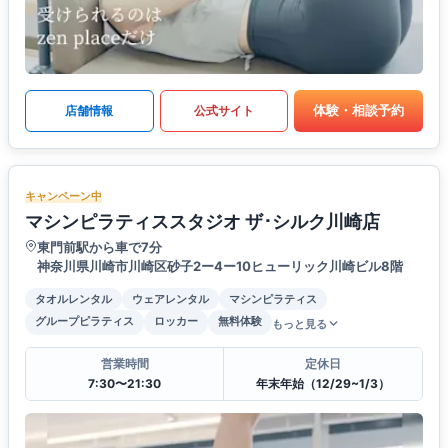
体験・相談予約
店舗情報
公式サイト
キャンペーン中
マシンピラティススタジオ ザ･シルク川崎店
東門前駅から車で7分
神奈川県川崎市川崎区砂子2ー4ー10ヒューリック川崎ビル8階
タオルレンタル
ウェアレンタル
マシンピラティス
グループピラティス
ロッカー
無料体験
もっと見る
営業時間
定休日
7:30〜21:30
年末年始（12/29~1/3）