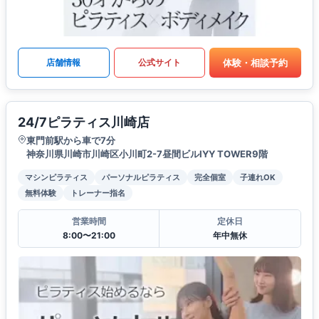
体験・相談予約
店舗情報
公式サイト
24/7ピラティス川崎店
東門前駅から車で7分
神奈川県川崎市川崎区小川町2-7昼間ビルIYY TOWER9階
マシンピラティス
パーソナルピラティス
完全個室
子連れOK
無料体験
トレーナー指名
営業時間
定休日
8:00〜21:00
年中無休