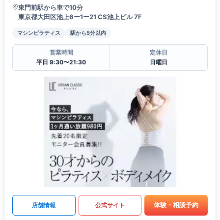
東門前駅から車で10分
東京都大田区池上6ー1ー21 CS池上ビル 7F
マシンピラティス
駅から5分以内
営業時間
定休日
平日 9:30〜21:30
日曜日
体験・相談予約
店舗情報
公式サイト