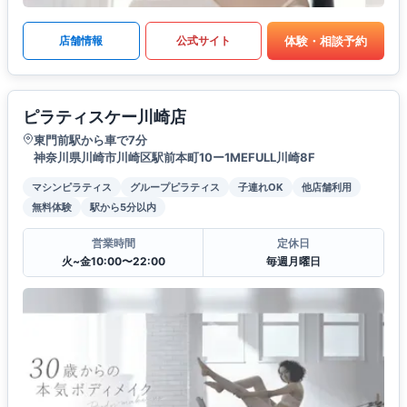
体験・相談予約
店舗情報
公式サイト
ピラティスケー川崎店
東門前駅から車で7分
神奈川県川崎市川崎区駅前本町10ー1MEFULL川崎8F
マシンピラティス
グループピラティス
子連れOK
他店舗利用
無料体験
駅から5分以内
営業時間
定休日
火~金10:00〜22:00
毎週月曜日