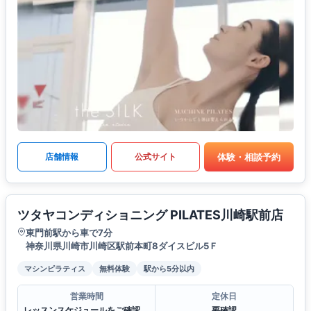
体験・相談予約
店舗情報
公式サイト
ツタヤコンディショニング PILATES川崎駅前店
東門前駅から車で7分
神奈川県川崎市川崎区駅前本町8ダイスビル5Ｆ
マシンピラティス
無料体験
駅から5分以内
営業時間
定休日
レッスンスケジュールをご確認ください。
要確認