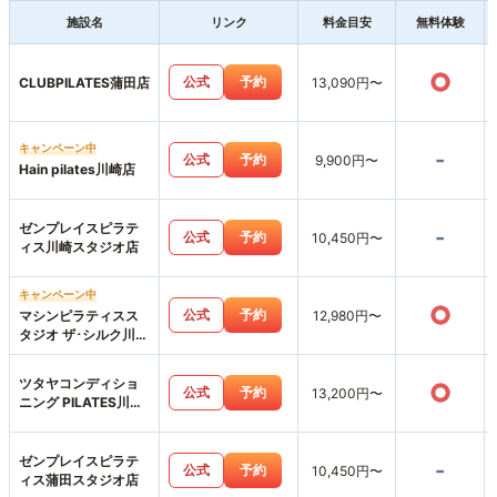
施設名
リンク
料金目安
無料体験
○
公式
予約
CLUBPILATES蒲田店
13,090円〜
キャンペーン中
-
公式
予約
9,900円〜
Hain pilates川崎店
ゼンプレイスピラテ
-
公式
予約
10,450円〜
ィス川崎スタジオ店
キャンペーン中
○
公式
予約
マシンピラティスス
12,980円〜
タジオ ザ･シルク川崎
店
ツタヤコンディショ
○
公式
予約
13,200円〜
ニング PILATES川崎
駅前店
ゼンプレイスピラテ
-
公式
予約
10,450円〜
ィス蒲田スタジオ店