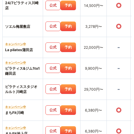
24/7ピラティス川崎
○
公式
予約
14,500円〜
店
○
公式
予約
ソエル梅屋敷店
3,278円〜
キャンペーン中
-
公式
予約
22,000円〜
La pilates蒲田店
キャンペーン中
-
公式
予約
ピラティス&ジム1to1
9,900円〜
鎌田店
ピラティススタジオ
-
公式
予約
29,700円〜
ルルト川崎店
キャンペーン中
○
公式
予約
6,380円〜
まちFit川崎
キャンペーン中
○
公式
予約
6,380円〜
まちFit池上店