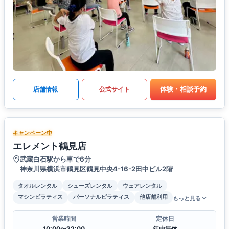
体験・相談予約
店舗情報
公式サイト
キャンペーン中
エレメント鶴見店
武蔵白石駅から車で6分
神奈川県横浜市鶴見区鶴見中央4-16-2田中ビル2階
タオルレンタル
シューズレンタル
ウェアレンタル
マシンピラティス
パーソナルピラティス
他店舗利用
もっと見る
営業時間
定休日
10:00〜22:00
年中無休