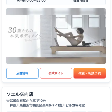
火~金10:00〜22:00
毎週月曜日
体験・相談予約
店舗情報
公式サイト
ソエル矢向店
武蔵白石駅から車で10分
神奈川県横浜市鶴見区矢向6-7-11吉川ビル2FA号室