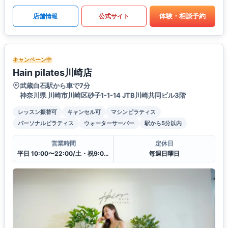
体験・相談予約
店舗情報
公式サイト
キャンペーン中
Hain pilates川崎店
武蔵白石駅から車で7分
神奈川県 川崎市川崎区砂子1-1-14 JTB川崎共同ビル3階
レッスン振替可
キャンセル可
マシンピラティス
パーソナルピラティス
ウォーターサーバー
駅から5分以内
営業時間
定休日
平日 10:00〜22:00/土・祝9:00〜21:00
毎週日曜日