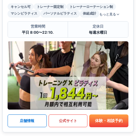
キャンセル可
トレーナー固定制
トレーナーローテーション制
マシンピラティス
パーソナルピラティス
体組成計
もっと見る
営業時間
定休日
平日 8:00〜22:10.
毎週水曜日
体験・相談予約
店舗情報
公式サイト