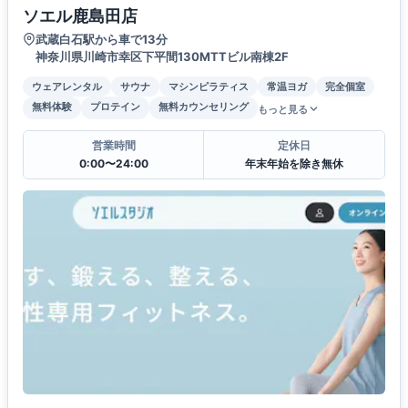
ソエル鹿島田店
武蔵白石駅から車で13分
神奈川県川崎市幸区下平間130MTTビル南棟2F
ウェアレンタル
サウナ
マシンピラティス
常温ヨガ
完全個室
無料体験
プロテイン
無料カウンセリング
もっと見る
営業時間
定休日
0:00〜24:00
年末年始を除き無休