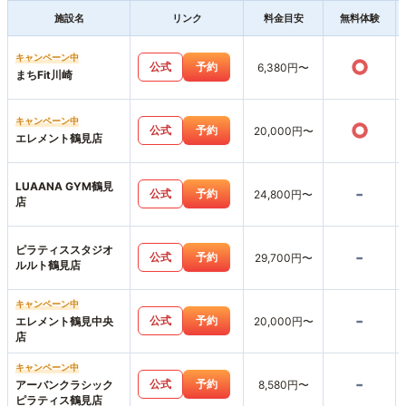
施設名
リンク
料金目安
無料体験
キャンペーン中
○
公式
予約
6,380円〜
まちFit川崎
キャンペーン中
○
公式
予約
20,000円〜
エレメント鶴見店
LUAANA GYM鶴見
-
公式
予約
24,800円〜
店
ピラティススタジオ
-
公式
予約
29,700円〜
ルルト鶴見店
キャンペーン中
-
公式
予約
エレメント鶴見中央
20,000円〜
店
キャンペーン中
-
公式
予約
アーバンクラシック
8,580円〜
ピラティス鶴見店