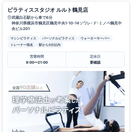
ピラティススタジオ ルルト鶴見店
武蔵白石駅から車で6分
神奈川県横浜市鶴見区鶴見中央1-10-14ソワレ･ド･ミノベ鶴見中
央ビル201
マシンピラティス
パーソナルピラティス
ウォーターサーバー
トレーナー指名
駅から5分以内
営業時間
定休日
9:00〜21:00
要確認