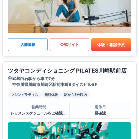
体験・相談予約
店舗情報
公式サイト
ツタヤコンディショニング PILATES川崎駅前店
武蔵白石駅から車で7分
神奈川県川崎市川崎区駅前本町8ダイスビル5Ｆ
マシンピラティス
無料体験
駅から5分以内
営業時間
定休日
レッスンスケジュールをご確認ください。
要確認