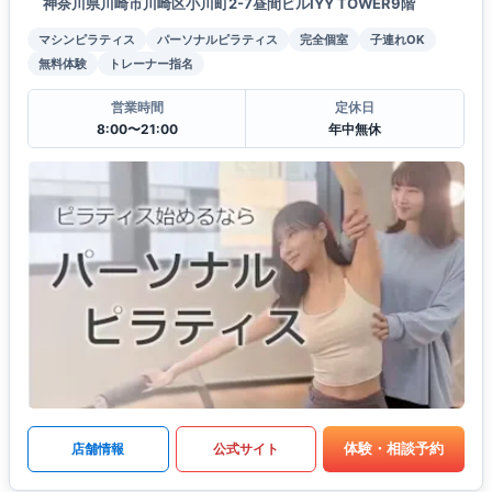
神奈川県川崎市川崎区小川町2-7昼間ビルIYY TOWER9階
マシンピラティス
パーソナルピラティス
完全個室
子連れOK
無料体験
トレーナー指名
営業時間
定休日
8:00〜21:00
年中無休
体験・相談予約
店舗情報
公式サイト