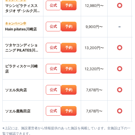
○
公式
予約
マシンピラティスス
12,980円〜
タジオ ザ･シルク川崎
店
キャンペーン中
-
公式
予約
9,900円〜
Hain pilates川崎店
ツタヤコンディショ
○
公式
予約
13,200円〜
ニング PILATES川崎
駅前店
ピラティスケー川崎
○
公式
予約
12,320円〜
店
○
公式
予約
ソエル矢向店
7,678円〜
○
公式
予約
ソエル鹿島田店
7,678円〜
※上記には、施設運営者から情報提供のあった施設を掲載しています。全施設は下の一
覧で確認できます。