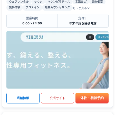
ウェアレンタル
サウナ
マシンピラティス
常温ヨガ
完全個室
無料体験
プロテイン
無料カウンセリング
もっと見る
営業時間
定休日
0:00〜24:00
年末年始を除き無休
体験・相談予約
店舗情報
公式サイト