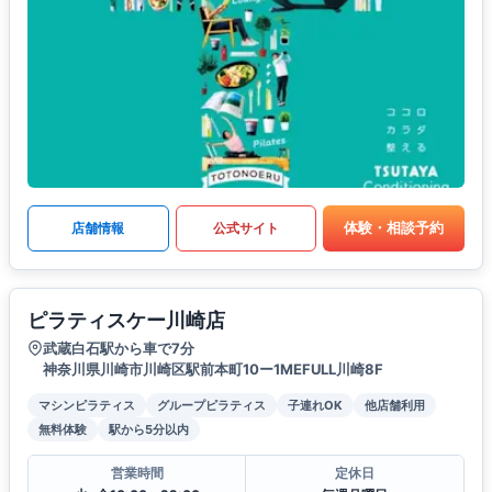
体験・相談予約
店舗情報
公式サイト
ピラティスケー川崎店
武蔵白石駅から車で7分
神奈川県川崎市川崎区駅前本町10ー1MEFULL川崎8F
マシンピラティス
グループピラティス
子連れOK
他店舗利用
無料体験
駅から5分以内
営業時間
定休日