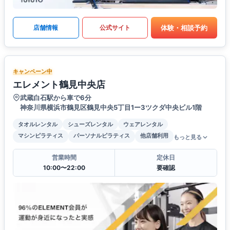
体験・相談予約
店舗情報
公式サイト
キャンペーン中
エレメント鶴見中央店
武蔵白石駅から車で6分
神奈川県横浜市鶴見区鶴見中央5丁目1ー3ツクダ中央ビル1階
タオルレンタル
シューズレンタル
ウェアレンタル
マシンピラティス
パーソナルピラティス
他店舗利用
もっと見る
営業時間
定休日
10:00〜22:00
要確認