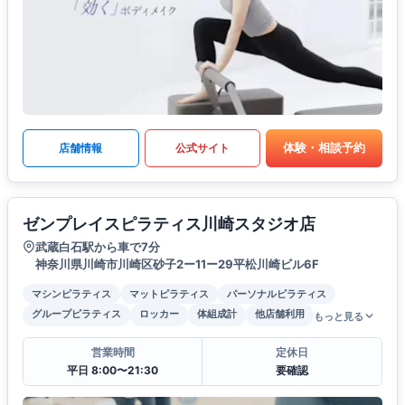
体験・相談予約
店舗情報
公式サイト
ゼンプレイスピラティス川崎スタジオ店
武蔵白石駅から車で7分
神奈川県川崎市川崎区砂子2ー11ー29平松川崎ビル6F
マシンピラティス
マットピラティス
パーソナルピラティス
グループピラティス
ロッカー
体組成計
他店舗利用
もっと見る
営業時間
定休日
平日 8:00〜21:30
要確認