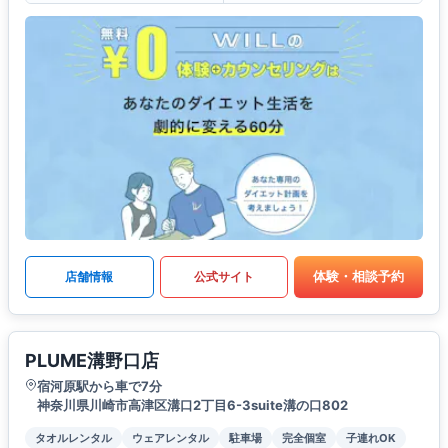
体験・相談予約
店舗情報
公式サイト
PLUME溝野口店
宿河原駅から車で7分
神奈川県川崎市高津区溝口2丁目6-3suite溝の口802
タオルレンタル
ウェアレンタル
駐車場
完全個室
子連れOK