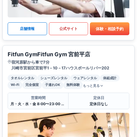
体験・相談予約
店舗情報
公式サイト
Fitfun GymFitfun Gym 宮前平店
宿河原駅から車で7分
川崎市宮前区宮前平1－10－17ハウスボールリバー202
タオルレンタル
シューズレンタル
ウェアレンタル
体組成計
Wi-Fi
完全個室
子連れOK
無料体験
もっと見る
営業時間
定休日
月・火・水・金 8:00〜23:00 木・土・日・祝 10:00〜22:00
定休日なし