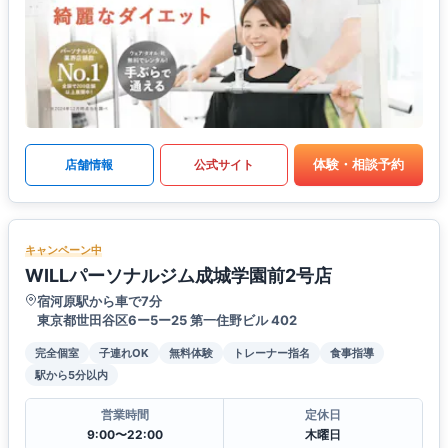
体験・相談予約
店舗情報
公式サイト
キャンペーン中
WILLパーソナルジム成城学園前2号店
宿河原駅から車で7分
東京都世田谷区6ー5ー25 第一住野ビル 402
完全個室
子連れOK
無料体験
トレーナー指名
食事指導
駅から5分以内
営業時間
定休日
9:00〜22:00
木曜日