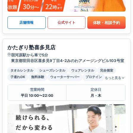
体験・相談予約
店舗情報
公式サイト
かたぎり塾喜多見店
宿河原駅から車で5分
東京都世田谷区喜多見9丁目4-2みのわアメージングビル103号室
タオルレンタル
シューズレンタル
ウェアレンタル
完全個室
子連れOK
無料体験
ウォーターサーバー
プロテイン
もっと見る
営業時間
定休日
平日 10:00〜22:00
月・木