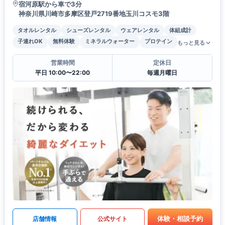
宿河原駅から車で3分
神奈川県川崎市多摩区登戸2719番地玉川コスモ3階
タオルレンタル
シューズレンタル
ウェアレンタル
体組成計
子連れOK
無料体験
ミネラルウォーター
プロテイン
もっと見る
営業時間
定休日
平日 10:00〜22:00
毎週月曜日
体験・相談予約
店舗情報
公式サイト