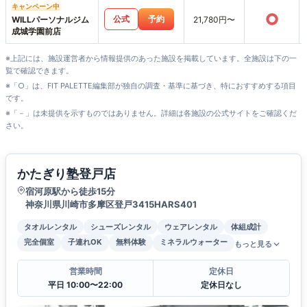
キャンペーン中
○
公式
予約
WILLパーソナルジム
21,780円〜
成城学園前店
※上記には、施設運営者から情報提供のあった施設を掲載しています。全施設は下の一
覧で確認できます。
※「○」は、FIT PALETTE編集部が独自の調査・基準に基づき、特におすすめする項目
です。
※「－」は未提供を示すものではありません。詳細は各施設の公式サイトをご確認くだ
さい。
かたぎり塾登戸店
宿河原駅から徒歩15分
神奈川県川崎市多摩区登戸3415HARS401
タオルレンタル
シューズレンタル
ウェアレンタル
体組成計
完全個室
子連れOK
無料体験
ミネラルウォーター
もっと見る
営業時間
定休日
平日 10:00〜22:00
定休日なし