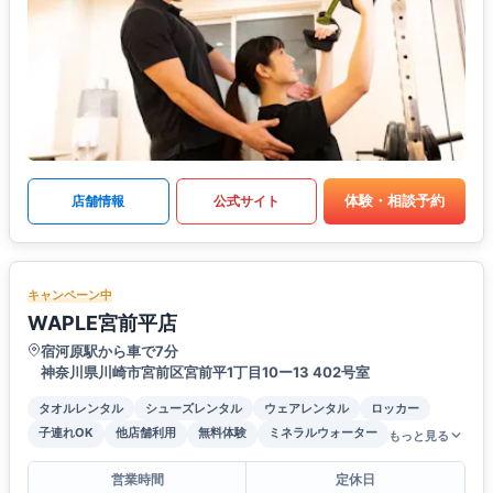
体験・相談予約
店舗情報
公式サイト
キャンペーン中
WAPLE宮前平店
宿河原駅から車で7分
神奈川県川崎市宮前区宮前平1丁目10ー13 402号室
タオルレンタル
シューズレンタル
ウェアレンタル
ロッカー
子連れOK
他店舗利用
無料体験
ミネラルウォーター
もっと見る
営業時間
定休日