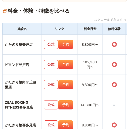
料金・体験・特徴を比べる
スクロールできます →
施設名
リンク
料金目安
無料体験
○
公式
予約
かたぎり塾登戸店
8,800円〜
102,300
○
公式
予約
ビヨンド登戸店
円〜
かたぎり塾向ケ丘遊
○
公式
予約
8,800円〜
園店
ZEAL BOXING
-
公式
予約
14,300円〜
FITNESS喜多見店
○
公式
予約
かたぎり塾喜多見店
8,800円〜