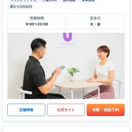
マシンピラティス
子連れOK
無料体験
食事指導
駅から5分以内
営業時間
定休日
9:00〜23:00
火・金
体験・相談予約
店舗情報
公式サイト