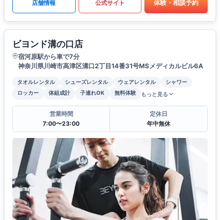
体験・相談予約
店舗情報
公式サイト
ビヨンド溝の口店
宿河原駅から車で7分
神奈川県川崎市高津区溝口2丁目14番31号MSメディカルビル6A
タオルレンタル
シューズレンタル
ウェアレンタル
シャワー
ロッカー
体組成計
子連れOK
無料体験
もっと見る
営業時間
定休日
7:00〜23:00
年中無休