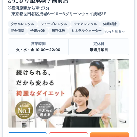
かたぎり塾成城学園前店
宿河原駅から車で7分
東京都世田谷区成城6ー10ー6グリーンウェイ成城3F
タオルレンタル
シューズレンタル
ウェアレンタル
体組成計
完全個室
子連れOK
無料体験
ミネラルウォーター
もっと見る
営業時間
定休日
火・水・金 10:00〜22:00
毎週月曜日