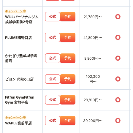
キャンペーン中
○
公式
予約
WILLパーソナルジム
21,780円〜
成城学園前2号店
○
公式
予約
PLUME溝野口店
41,800円〜
かたぎり塾成城学園
○
公式
予約
8,800円〜
前店
102,300
○
公式
予約
ビヨンド溝の口店
円〜
Fitfun GymFitfun
○
公式
予約
29,810円〜
Gym 宮前平店
キャンペーン中
○
公式
予約
39,200円〜
WAPLE宮前平店