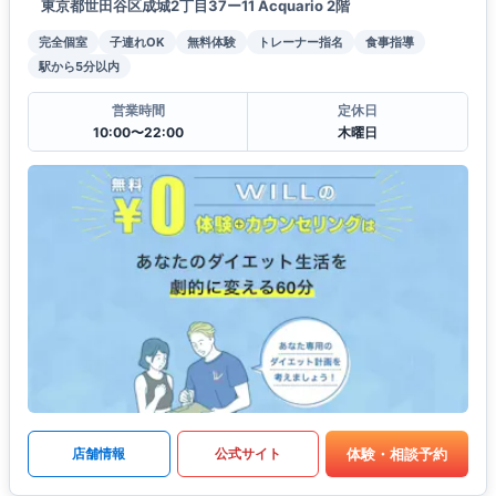
東京都世田谷区成城2丁目37ー11 Acquario 2階
完全個室
子連れOK
無料体験
トレーナー指名
食事指導
駅から5分以内
営業時間
定休日
10:00〜22:00
木曜日
体験・相談予約
店舗情報
公式サイト