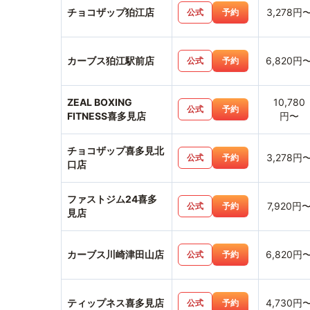
チョコザップ狛江店
3,278円
公式
予約
カーブス狛江駅前店
6,820円
公式
予約
ZEAL BOXING
10,780
公式
予約
FITNESS喜多見店
円〜
チョコザップ喜多見北
3,278円
公式
予約
口店
ファストジム24喜多
7,920円
公式
予約
見店
カーブス川崎津田山店
6,820円
公式
予約
ティップネス喜多見店
4,730円
公式
予約