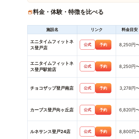
料金・体験・特徴を比べる
施設名
リンク
料金目安
エニタイムフィットネ
8,250円
公式
予約
ス登戸店
エニタイムフィットネ
8,250円
公式
予約
ス登戸駅前店
チョコザップ登戸南店
3,278円
公式
予約
カーブス登戸向ヶ丘店
6,820円
公式
予約
ルネサンス登戸24店
8,800円
公式
予約