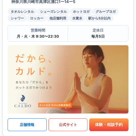
神奈川県川崎市高津区溝口1ー14ー5
タオルレンタル
シューズレンタル
ホットヨガ
グループヨガ
シャワー
ロッカー
他店舗利用
水素水
駅から5分以内
営業時間
定休日
月・火・木 9:30〜22:30
毎月5日
体験・相談予約
店舗情報
公式サイト