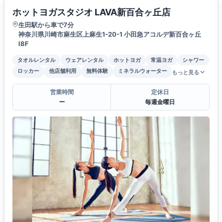
ホットヨガスタジオ LAVA新百合ヶ丘店
生田駅から車で7分
神奈川県川崎市麻生区上麻生1-20-1 小田急アコルデ新百合ヶ丘
Ⅰ8F
タオルレンタル
ウェアレンタル
ホットヨガ
常温ヨガ
シャワー
ロッカー
他店舗利用
無料体験
ミネラルウォーター
もっと見る
営業時間
定休日
ー
毎週金曜日