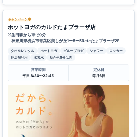
キャンペーン中
ホットヨガのカルドたまプラーザ店
生田駅から車で9分
神奈川県横浜市青葉区美しが丘1ー5ー5Reteたまプラーザ2F
タオルレンタル
ホットヨガ
グループヨガ
シャワー
ロッカー
他店舗利用
水素水
駅から5分以内
営業時間
定休日
平日 8:30〜22:45
毎月6日