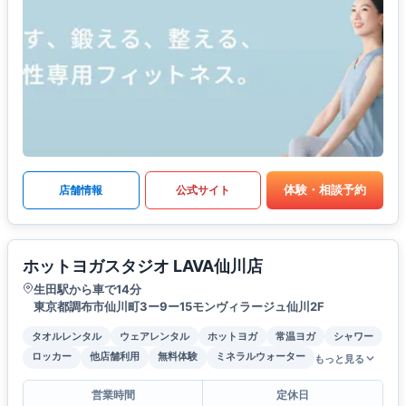
体験・相談予約
店舗情報
公式サイト
ホットヨガスタジオ LAVA仙川店
生田駅から車で14分
東京都調布市仙川町3ー9ー15モンヴィラージュ仙川2F
タオルレンタル
ウェアレンタル
ホットヨガ
常温ヨガ
シャワー
ロッカー
他店舗利用
無料体験
ミネラルウォーター
もっと見る
営業時間
定休日