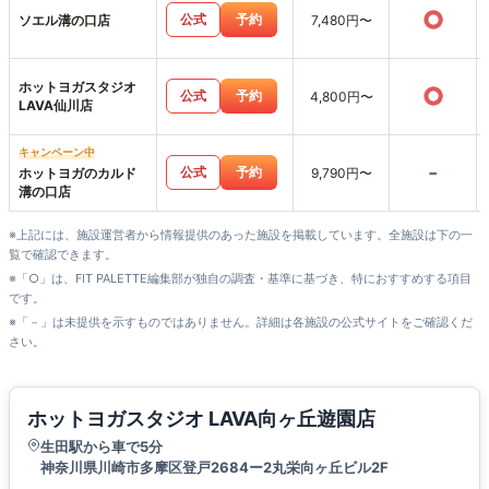
○
公式
予約
ソエル溝の口店
7,480円〜
ホットヨガスタジオ
○
公式
予約
4,800円〜
LAVA仙川店
キャンペーン中
-
公式
予約
ホットヨガのカルド
9,790円〜
溝の口店
※上記には、施設運営者から情報提供のあった施設を掲載しています。全施設は下の一
覧で確認できます。
※「○」は、FIT PALETTE編集部が独自の調査・基準に基づき、特におすすめする項目
です。
※「－」は未提供を示すものではありません。詳細は各施設の公式サイトをご確認くだ
さい。
ホットヨガスタジオ LAVA向ヶ丘遊園店
生田駅から車で5分
神奈川県川崎市多摩区登戸2684ー2丸栄向ヶ丘ビル2F