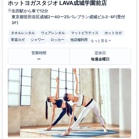
ホットヨガスタジオ LAVA成城学園前店
生田駅から車で12分
東京都世田谷区成城2ー40ー25パレブラン成城ビル3･4F(受付
3F)
タオルレンタル
ウェアレンタル
マットピラティス
ホットヨガ
常温ヨガ
シャワー
ロッカー
他店舗利用
もっと見る
営業時間
定休日
ー
毎週金曜日