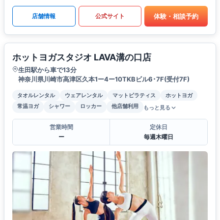
体験・相談予約
店舗情報
公式サイト
ホットヨガスタジオ LAVA溝の口店
生田駅から車で13分
神奈川県川崎市高津区久本1ー4ー10TKBビル6･7F(受付7F)
タオルレンタル
ウェアレンタル
マットピラティス
ホットヨガ
常温ヨガ
シャワー
ロッカー
他店舗利用
もっと見る
営業時間
定休日
ー
毎週木曜日