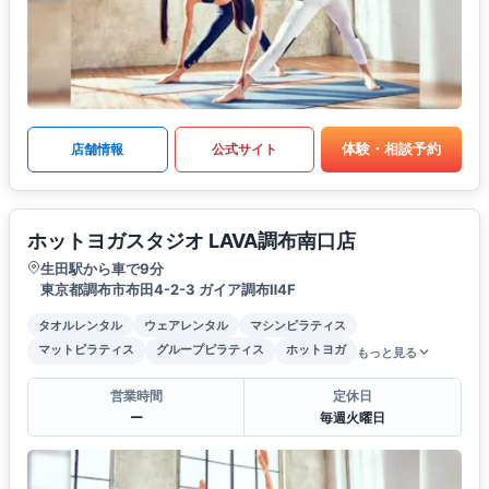
体験・相談予約
店舗情報
公式サイト
ホットヨガスタジオ LAVA調布南口店
生田駅から車で9分
東京都調布市布田4-2-3 ガイア調布Ⅱ4F
タオルレンタル
ウェアレンタル
マシンピラティス
マットピラティス
グループピラティス
ホットヨガ
もっと見る
営業時間
定休日
ー
毎週火曜日