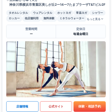
神奈川県横浜市青葉区美しが丘2ー14ー7たまプラーザT&Tビル2F
タオルレンタル
ウェアレンタル
ホットヨガ
常温ヨガ
シャワー
ロッカー
他店舗利用
無料体験
ミネラルウォーター
もっと見る
営業時間
定休日
ー
毎週金曜日
体験・相談予約
店舗情報
公式サイト