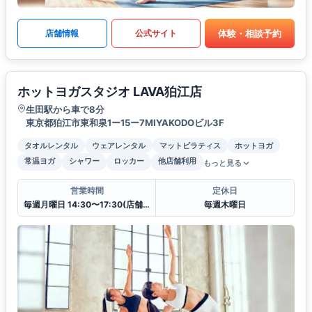
体験・相談予約
店舗情報
公式サイト
ホットヨガスタジオ LAVA狛江店
生田駅から車で8分
東京都狛江市東和泉1ー15ー7MIYAKODOビル3F
タオルレンタル
ウェアレンタル
マットピラティス
ホットヨガ
常温ヨガ
シャワー
ロッカー
他店舗利用
もっと見る
営業時間
定休日
毎週月曜日 14:30〜17:30(店舗クローズ)
毎週木曜日