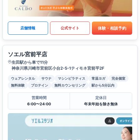
体験・相談予約
店舗情報
公式サイト
ソエル宮前平店
生田駅から車で11分
神奈川県川崎市宮前区小台2-5-1ティモネ宮前平2F
ウェアレンタル
サウナ
マシンピラティス
常温ヨガ
完全個室
無料体験
プロテイン
無料カウンセリング
駅から5分以内
営業時間
定休日
6:00〜24:00
年末年始を除き無休