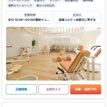
シューズレンタル
常温ヨガ
ロッカー
他店舗利用
無料体験
無料カウンセリング
駅から5分以内
営業時間
定休日
全日 10:00〜20:00(最終チェックイン19:30)
成城コルティ休館日に準ずる
体験・相談予約
店舗情報
公式サイト