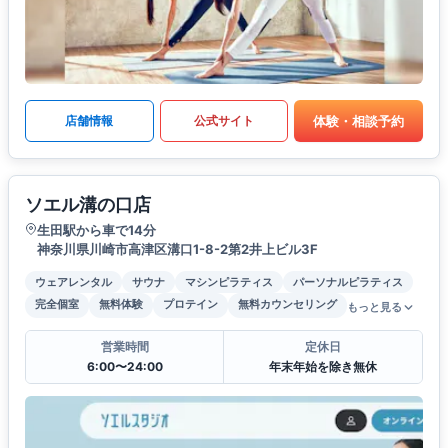
体験・相談予約
店舗情報
公式サイト
ソエル溝の口店
生田駅から車で14分
神奈川県川崎市高津区溝口1-8-2第2井上ビル3F
ウェアレンタル
サウナ
マシンピラティス
パーソナルピラティス
完全個室
無料体験
プロテイン
無料カウンセリング
もっと見る
営業時間
定休日
6:00〜24:00
年末年始を除き無休