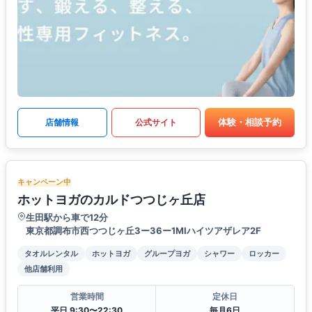
体験・相談予約
店舗情報
公式サイト
キャンペーン中
ホットヨガのカルドつつじヶ丘店
生田駅から車で12分
東京都調布市西つつじヶ丘3ー36ー1MIハイツアザレア2F
タオルレンタル
ホットヨガ
グループヨガ
シャワー
ロッカー
他店舗利用
営業時間
定休日
平日 9:30〜22:30
毎月6日