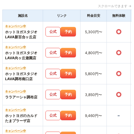
スクロールできます →
施設名
リンク
料金目安
無料体験
キャンペーン中
○
公式
予約
ホットヨガスタジオ
5,300円〜
LAVA新百合ヶ丘店
キャンペーン中
○
公式
予約
ホットヨガスタジオ
4,800円〜
LAVA向ヶ丘遊園店
キャンペーン中
○
公式
予約
ホットヨガスタジオ
5,800円〜
LAVA調布南口店
キャンペーン中
○
公式
予約
3,850円〜
ララアーシャ調布店
キャンペーン中
-
公式
予約
ホットヨガのカルド
9,460円〜
たまプラーザ店
キャンペーン中