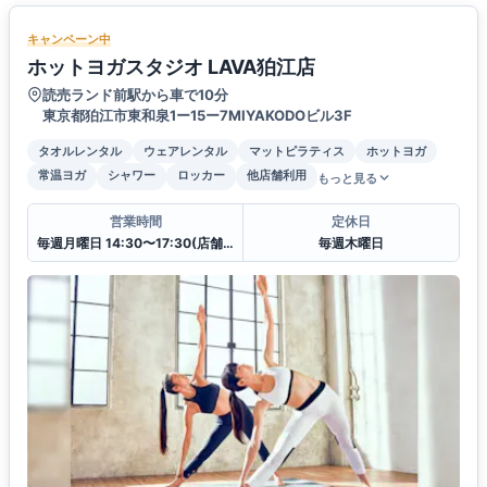
キャンペーン中
ホットヨガスタジオ LAVA狛江店
読売ランド前駅から車で10分
東京都狛江市東和泉1ー15ー7MIYAKODOビル3F
タオルレンタル
ウェアレンタル
マットピラティス
ホットヨガ
常温ヨガ
シャワー
ロッカー
他店舗利用
もっと見る
営業時間
定休日
毎週月曜日 14:30〜17:30(店舗クローズ)
毎週木曜日