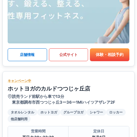
体験・相談予約
店舗情報
公式サイト
キャンペーン中
ホットヨガのカルドつつじヶ丘店
読売ランド前駅から車で13分
東京都調布市西つつじヶ丘3ー36ー1MIハイツアザレア2F
タオルレンタル
ホットヨガ
グループヨガ
シャワー
ロッカー
他店舗利用
営業時間
定休日