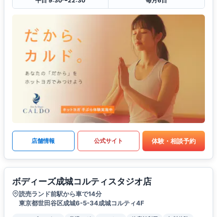
平日 9:30〜22:30
毎月6日
体験・相談予約
店舗情報
公式サイト
ボディーズ成城コルティスタジオ店
読売ランド前駅から車で14分
東京都世田谷区成城6-5-34成城コルティ4F