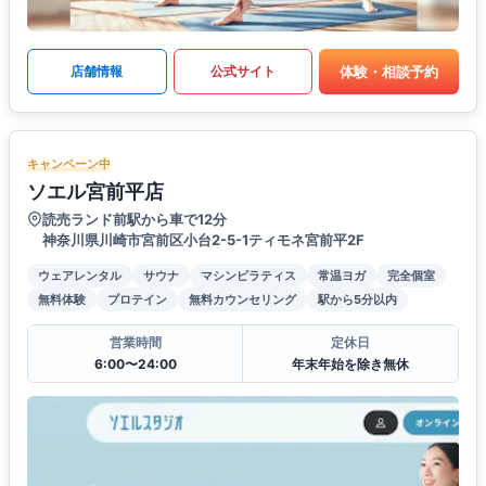
体験・相談予約
店舗情報
公式サイト
キャンペーン中
ソエル宮前平店
読売ランド前駅から車で12分
神奈川県川崎市宮前区小台2-5-1ティモネ宮前平2F
ウェアレンタル
サウナ
マシンピラティス
常温ヨガ
完全個室
無料体験
プロテイン
無料カウンセリング
駅から5分以内
営業時間
定休日
6:00〜24:00
年末年始を除き無休