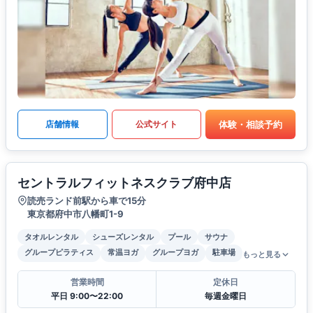
体験・相談予約
店舗情報
公式サイト
セントラルフィットネスクラブ府中店
読売ランド前駅から車で15分
東京都府中市八幡町1-9
タオルレンタル
シューズレンタル
プール
サウナ
グループピラティス
常温ヨガ
グループヨガ
駐車場
もっと見る
営業時間
定休日
平日 9:00〜22:00
毎週金曜日