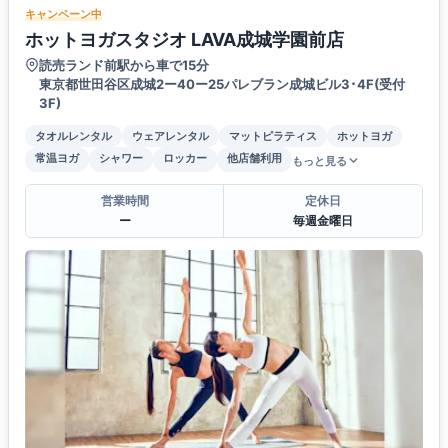
キャンペーン中
ホットヨガスタジオ LAVA成城学園前店
読売ランド前駅から車で15分
東京都世田谷区成城2ー40ー25パレブラン成城ビル3･4F(受付
3F)
タオルレンタル
ウェアレンタル
マットピラティス
ホットヨガ
常温ヨガ
シャワー
ロッカー
他店舗利用
もっと見る
営業時間
定休日
ー
毎週金曜日