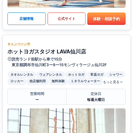
体験・相談予約
店舗情報
公式サイト
キャンペーン中
ホットヨガスタジオ LAVA仙川店
読売ランド前駅から車で15分
東京都調布市仙川町3ー9ー15モンヴィラージュ仙川2F
タオルレンタル
ウェアレンタル
ホットヨガ
常温ヨガ
シャワー
ロッカー
他店舗利用
無料体験
ミネラルウォーター
もっと見る
営業時間
定休日
ー
毎週火曜日