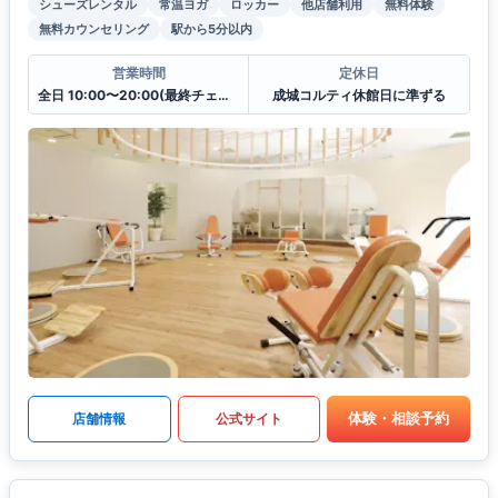
シューズレンタル
常温ヨガ
ロッカー
他店舗利用
無料体験
無料カウンセリング
駅から5分以内
営業時間
定休日
全日 10:00〜20:00(最終チェックイン19:30)
成城コルティ休館日に準ずる
体験・相談予約
店舗情報
公式サイト