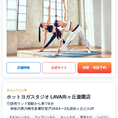
体験・相談予約
店舗情報
公式サイト
キャンペーン中
ホットヨガスタジオ LAVA向ヶ丘遊園店
読売ランド前駅から車で8分
神奈川県川崎市多摩区登戸2684ー2丸栄向ヶ丘ビル2F
タオルレンタル
ウェアレンタル
ホットヨガ
常温ヨガ
シャワー