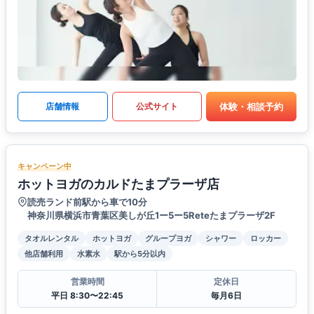
体験・相談予約
店舗情報
公式サイト
キャンペーン中
ホットヨガのカルドたまプラーザ店
読売ランド前駅から車で10分
神奈川県横浜市青葉区美しが丘1ー5ー5Reteたまプラーザ2F
タオルレンタル
ホットヨガ
グループヨガ
シャワー
ロッカー
他店舗利用
水素水
駅から5分以内
営業時間
定休日
平日 8:30〜22:45
毎月6日