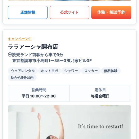
体験・相談予約
店舗情報
公式サイト
キャンペーン中
ララアーシャ調布店
読売ランド前駅から車で9分
東京都調布市小島町1ー35ー3濱乃家ビル3F
ウェアレンタル
ホットヨガ
シャワー
ロッカー
無料体験
駅から5分以内
営業時間
定休日
平日 10:00〜22:00
毎週金曜日