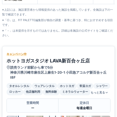
※上記には、施設運営者から情報提供のあった施設を掲載しています。全施設は下の一
覧で確認できます。
※「○」は、FIT PALETTE編集部が独自の調査・基準に基づき、特におすすめする項目
です。
※「－」は未提供を示すものではありません。詳細は各施設の公式サイトをご確認くだ
さい。
キャンペーン中
ホットヨガスタジオ LAVA新百合ヶ丘店
読売ランド前駅から車で5分
神奈川県川崎市麻生区上麻生1-20-1 小田急アコルデ新百合ヶ丘
Ⅰ8F
タオルレンタル
ウェアレンタル
ホットヨガ
常温ヨガ
シャワー
ロッカー
他店舗利用
無料体験
ミネラルウォーター
もっと見る
営業時間
定休日
ー
毎週金曜日