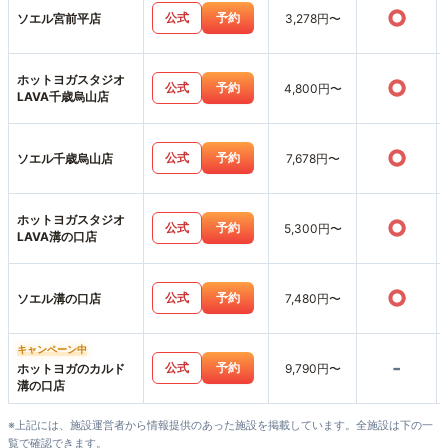
○
公式
予約
ソエル宮前平店
3,278円〜
ホットヨガスタジオ
○
公式
予約
4,800円〜
LAVA千歳烏山店
○
公式
予約
ソエル千歳烏山店
7,678円〜
ホットヨガスタジオ
○
公式
予約
5,300円〜
LAVA溝の口店
○
公式
予約
ソエル溝の口店
7,480円〜
キャンペーン中
-
公式
予約
ホットヨガのカルド
9,790円〜
溝の口店
※上記には、施設運営者から情報提供のあった施設を掲載しています。全施設は下の一
覧で確認できます。