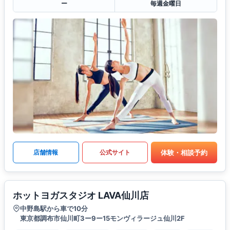
ー
毎週金曜日
体験・相談予約
店舗情報
公式サイト
ホットヨガスタジオ LAVA仙川店
中野島駅から車で10分
東京都調布市仙川町3ー9ー15モンヴィラージュ仙川2F