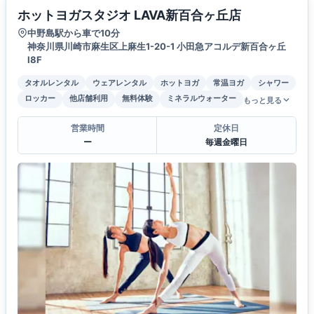
ホットヨガスタジオ LAVA新百合ヶ丘店
中野島駅から車で10分
神奈川県川崎市麻生区上麻生1-20-1 小田急アコルデ新百合ヶ丘
Ⅰ8F
タオルレンタル
ウェアレンタル
ホットヨガ
常温ヨガ
シャワー
ロッカー
他店舗利用
無料体験
ミネラルウォーター
もっと見る
営業時間
定休日
ー
毎週金曜日