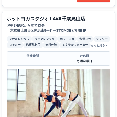
ホットヨガスタジオ LAVA千歳烏山店
中野島駅から車で13分
東京都世田谷区南烏山5ー11ー3TOMOEビル5B1F
タオルレンタル
ウェアレンタル
ホットヨガ
常温ヨガ
シャワー
ロッカー
他店舗利用
無料体験
ミネラルウォーター
もっと見る
営業時間
定休日
ー
毎週金曜日