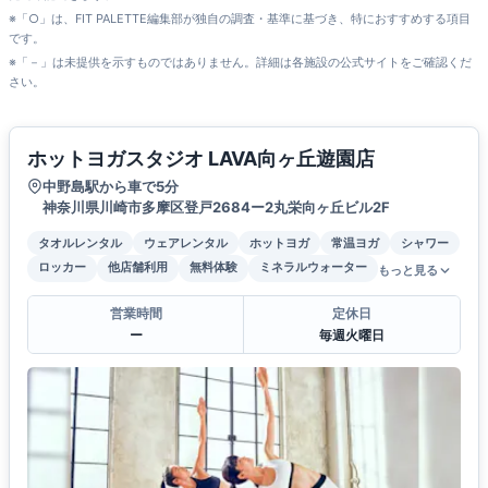
※「○」は、FIT PALETTE編集部が独自の調査・基準に基づき、特におすすめする項目
です。
※「－」は未提供を示すものではありません。詳細は各施設の公式サイトをご確認くだ
さい。
ホットヨガスタジオ LAVA向ヶ丘遊園店
中野島駅から車で5分
神奈川県川崎市多摩区登戸2684ー2丸栄向ヶ丘ビル2F
タオルレンタル
ウェアレンタル
ホットヨガ
常温ヨガ
シャワー
ロッカー
他店舗利用
無料体験
ミネラルウォーター
もっと見る
営業時間
定休日
ー
毎週火曜日