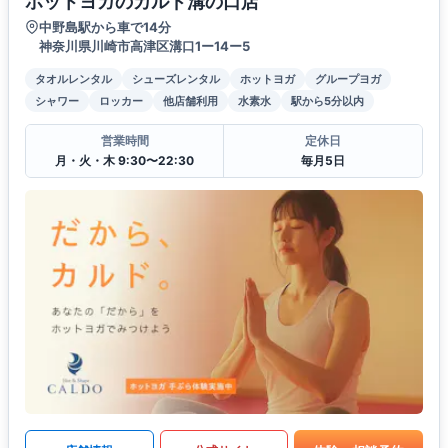
ホットヨガのカルド溝の口店
中野島駅から車で14分
神奈川県川崎市高津区溝口1ー14ー5
タオルレンタル
シューズレンタル
ホットヨガ
グループヨガ
シャワー
ロッカー
他店舗利用
水素水
駅から5分以内
営業時間
定休日
月・火・木 9:30〜22:30
毎月5日