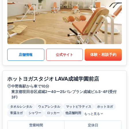
体験・相談予約
店舗情報
公式サイト
ホットヨガスタジオ LAVA成城学園前店
中野島駅から車で10分
東京都世田谷区成城2ー40ー25パレブラン成城ビル3･4F(受付
3F)
タオルレンタル
ウェアレンタル
マットピラティス
ホットヨガ
常温ヨガ
シャワー
ロッカー
他店舗利用
もっと見る
営業時間
定休日