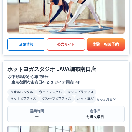
体験・相談予約
店舗情報
公式サイト
ホットヨガスタジオ LAVA調布南口店
中野島駅から車で5分
東京都調布市布田4-2-3 ガイア調布Ⅱ4F
タオルレンタル
ウェアレンタル
マシンピラティス
マットピラティス
グループピラティス
ホットヨガ
もっと見る
営業時間
定休日
ー
毎週火曜日