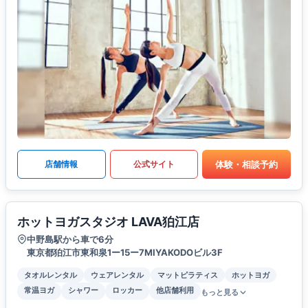
体験・相談予約
店舗情報
公式サイト
ホットヨガスタジオ LAVA狛江店
中野島駅から車で6分
東京都狛江市東和泉1ー15ー7MIYAKODOビル3F
タオルレンタル
ウェアレンタル
マットピラティス
ホットヨガ
常温ヨガ
シャワー
ロッカー
他店舗利用
もっと見る