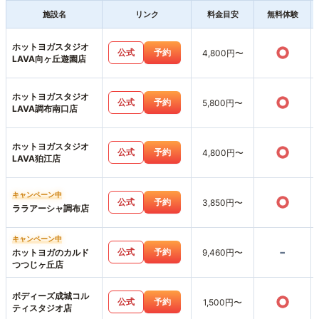
施設名
リンク
料金目安
無料体験
ホットヨガスタジオ
○
公式
予約
4,800円〜
LAVA向ヶ丘遊園店
ホットヨガスタジオ
○
公式
予約
5,800円〜
LAVA調布南口店
ホットヨガスタジオ
○
公式
予約
4,800円〜
LAVA狛江店
キャンペーン中
○
公式
予約
3,850円〜
ララアーシャ調布店
キャンペーン中
-
公式
予約
ホットヨガのカルド
9,460円〜
つつじヶ丘店
ボディーズ成城コル
○
公式
予約
1,500円〜
ティスタジオ店