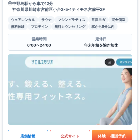
中野島駅から車で12分
神奈川県川崎市宮前区小台2-5-1ティモネ宮前平2F
ウェアレンタル
サウナ
マシンピラティス
常温ヨガ
完全個室
無料体験
プロテイン
無料カウンセリング
駅から5分以内
営業時間
定休日
6:00〜24:00
年末年始を除き無休
体験・相談予約
店舗情報
公式サイト