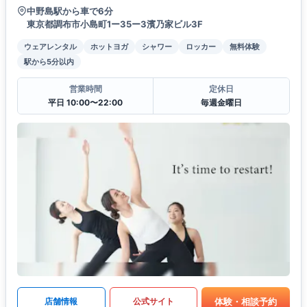
中野島駅から車で6分
東京都調布市小島町1ー35ー3濱乃家ビル3F
ウェアレンタル
ホットヨガ
シャワー
ロッカー
無料体験
駅から5分以内
営業時間
定休日
平日 10:00〜22:00
毎週金曜日
体験・相談予約
店舗情報
公式サイト