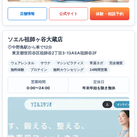
体験・相談予約
店舗情報
公式サイト
ソエル祖師ヶ谷大蔵店
中野島駅から車で12分
東京都世田谷区祖師谷2丁目3-13ASA祖師谷2F
ウェアレンタル
サウナ
マシンピラティス
常温ヨガ
完全個室
無料体験
プロテイン
無料カウンセリング
24時間営業
営業時間
定休日
0:00〜24:00
年末年始を除き無休