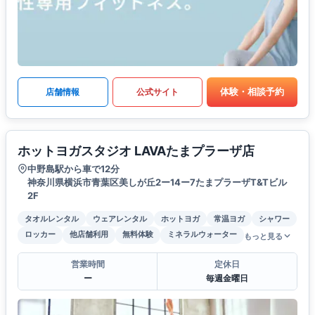
体験・相談予約
店舗情報
公式サイト
ホットヨガスタジオ LAVAたまプラーザ店
中野島駅から車で12分
神奈川県横浜市青葉区美しが丘2ー14ー7たまプラーザT&Tビル
2F
タオルレンタル
ウェアレンタル
ホットヨガ
常温ヨガ
シャワー
ロッカー
他店舗利用
無料体験
ミネラルウォーター
もっと見る
営業時間
定休日
ー
毎週金曜日