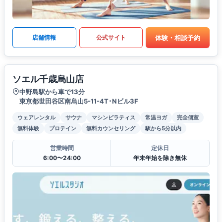
体験・相談予約
店舗情報
公式サイト
ソエル千歳烏山店
中野島駅から車で13分
東京都世田谷区南烏山5-11-4T･Nビル3F
ウェアレンタル
サウナ
マシンピラティス
常温ヨガ
完全個室
無料体験
プロテイン
無料カウンセリング
駅から5分以内
営業時間
定休日
6:00〜24:00
年末年始を除き無休