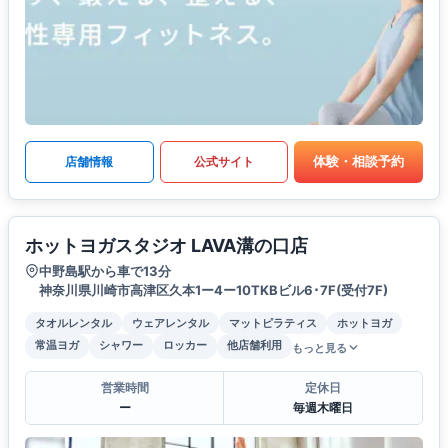
体験・相談予約
店舗情報
公式サイト
ホットヨガスタジオ LAVA溝の口店
中野島駅から車で13分
神奈川県川崎市高津区久本1ー4ー10TKBビル6･7F(受付7F)
タオルレンタル
ウェアレンタル
マットピラティス
ホットヨガ
常温ヨガ
シャワー
ロッカー
他店舗利用
もっと見る
営業時間
定休日
ー
毎週木曜日