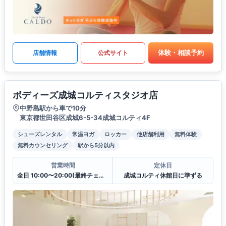
体験・相談予約
店舗情報
公式サイト
ボディーズ成城コルティスタジオ店
中野島駅から車で10分
東京都世田谷区成城6-5-34成城コルティ4F
シューズレンタル
常温ヨガ
ロッカー
他店舗利用
無料体験
無料カウンセリング
駅から5分以内
営業時間
定休日
全日 10:00〜20:00(最終チェックイン19:30)
成城コルティ休館日に準ずる