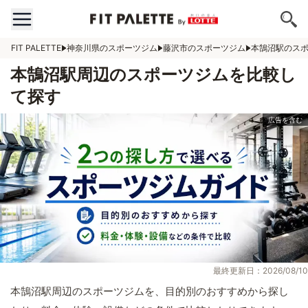
FIT PALETTE
神奈川県のスポーツジム
藤沢市のスポーツジム
本鵠沼駅のス
本鵠沼駅周辺のスポーツジムを比較し
て探す
最終更新日：2026/08/10
本鵠沼駅周辺のスポーツジムを、目的別のおすすめから探し