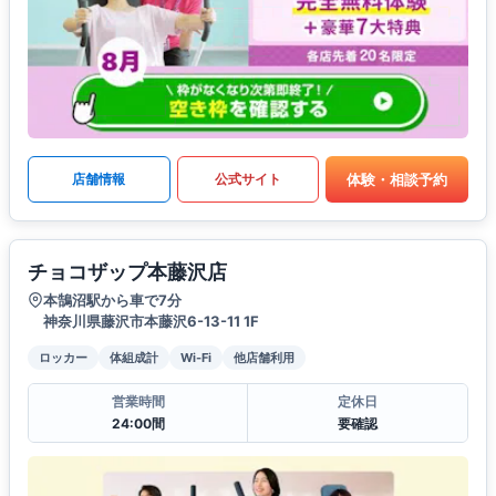
体験・相談予約
店舗情報
公式サイト
チョコザップ本藤沢店
本鵠沼駅から車で7分
神奈川県藤沢市本藤沢6-13-11 1F
ロッカー
体組成計
Wi-Fi
他店舗利用
営業時間
定休日
24:00間
要確認