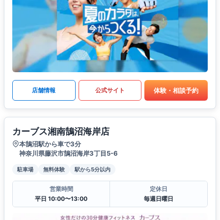
体験・相談予約
店舗情報
公式サイト
カーブス湘南鵠沼海岸店
本鵠沼駅から車で3分
神奈川県藤沢市鵠沼海岸3丁目5-6
駐車場
無料体験
駅から5分以内
営業時間
定休日
平日 10:00〜13:00
毎週日曜日