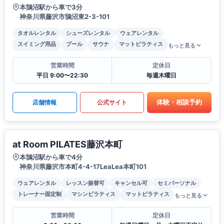
本鵠沼駅から車で3分
神奈川県藤沢市鵠沼東2-3-101
タオルレンタル
シューズレンタル
ウェアレンタル
スイミング用品
プール
サウナ
マットピラティス
もっと見る
営業時間
定休日
平日 9:00〜22:30
毎週木曜日
体験・相談予約
店舗情報
公式サイト
at Room PILATES藤沢本町
本鵠沼駅から車で4分
神奈川県藤沢市本町4-4-17LeaLea本町101
ウェアレンタル
レッスン振替可
キャンセル可
セミパーソナル
トレーナー固定制
マシンピラティス
マットピラティス
もっと見る
営業時間
定休日