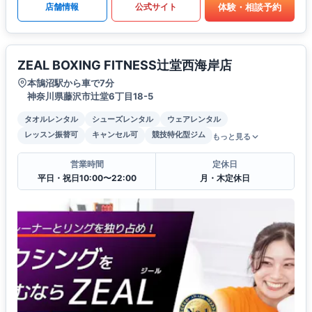
体験・相談予約
店舗情報
公式サイト
ZEAL BOXING FITNESS辻堂西海岸店
本鵠沼駅から車で7分
神奈川県藤沢市辻堂6丁目18-5
タオルレンタル
シューズレンタル
ウェアレンタル
レッスン振替可
キャンセル可
競技特化型ジム
もっと見る
営業時間
定休日
平日・祝日10:00〜22:00
月・木定休日