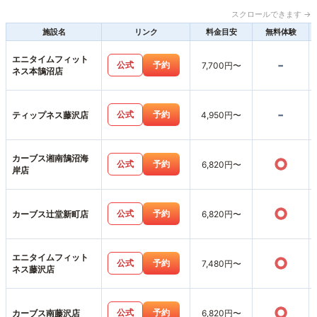
スクロールできます →
施設名
リンク
料金目安
無料体験
エニタイムフィット
-
公式
予約
7,700円〜
ネス本鵠沼店
-
公式
予約
ティップネス藤沢店
4,950円〜
カーブス湘南鵠沼海
○
公式
予約
6,820円〜
岸店
○
公式
予約
カーブス辻堂新町店
6,820円〜
エニタイムフィット
○
公式
予約
7,480円〜
ネス藤沢店
○
公式
予約
カーブス南藤沢店
6,820円〜