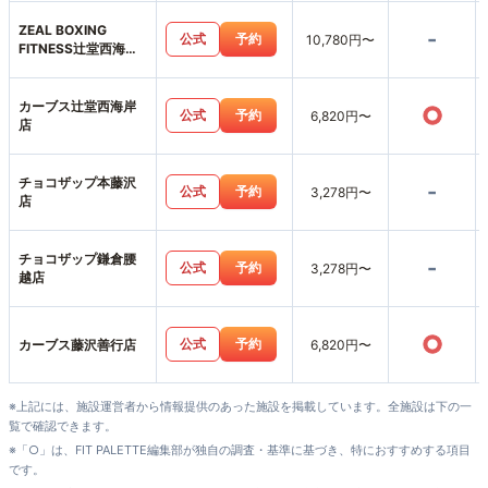
ZEAL BOXING
-
公式
予約
10,780円〜
FITNESS辻堂西海岸
店
カーブス辻堂西海岸
○
公式
予約
6,820円〜
店
チョコザップ本藤沢
-
公式
予約
3,278円〜
店
チョコザップ鎌倉腰
-
公式
予約
3,278円〜
越店
○
公式
予約
カーブス藤沢善行店
6,820円〜
※上記には、施設運営者から情報提供のあった施設を掲載しています。全施設は下の一
覧で確認できます。
※「○」は、FIT PALETTE編集部が独自の調査・基準に基づき、特におすすめする項目
です。