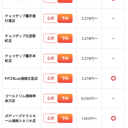
チョコザップ藤沢遊
-
公式
予約
3,278円〜
行通店
チョコザップ辻堂新
-
公式
予約
3,278円〜
町店
チョコザップ藤沢本
-
公式
予約
3,278円〜
町店
○
公式
予約
FiT24Luz湘南辻堂店
3,278円〜
ゴールドジム湘南神
-
公式
予約
6,050円〜
奈川店
ボディーズテラスモ
○
公式
予約
1,500円〜
ール湘南スタジオ店