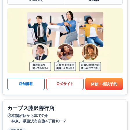
体験・相談予約
店舗情報
公式サイト
カーブス藤沢善行店
本鵠沼駅から車で7分
神奈川県藤沢市白旗4丁目10ー7