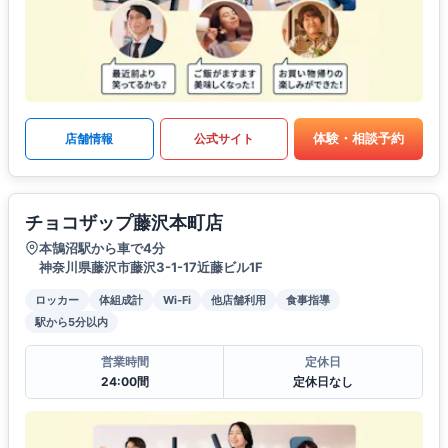
体験・相談予約
店舗情報
公式サイト
チョコザップ藤沢本町店
本鵠沼駅から車で4分
神奈川県藤沢市藤沢3-1-17近藤ビル1F
ロッカー
体組成計
Wi-Fi
他店舗利用
食事指導
駅から5分以内
営業時間
定休日
24:00間
定休日なし