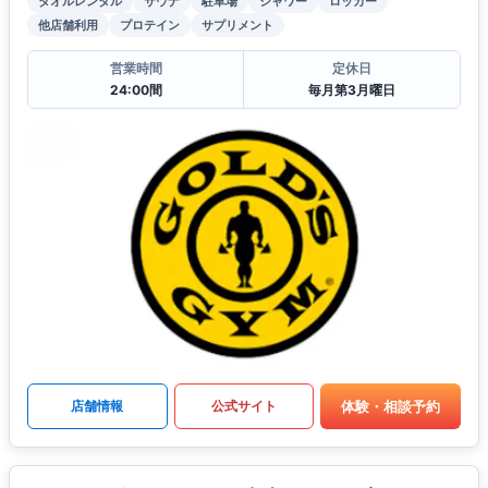
タオルレンタル
サウナ
駐車場
シャワー
ロッカー
他店舗利用
プロテイン
サプリメント
営業時間
定休日
24:00間
毎月第3月曜日
体験・相談予約
店舗情報
公式サイト