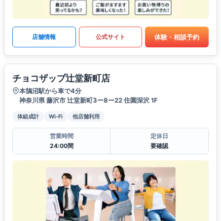
体験・相談予約
店舗情報
公式サイト
チョコザップ辻堂新町店
本鵠沼駅から車で4分
神奈川県 藤沢市 辻堂新町3ー8ー22 住園深沢 1F
体組成計
Wi-Fi
他店舗利用
営業時間
定休日
24:00間
要確認