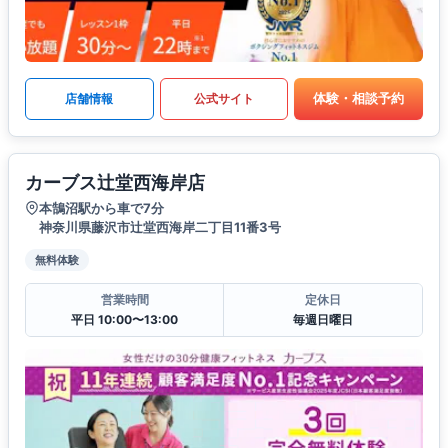
体験・相談予約
店舗情報
公式サイト
カーブス辻堂西海岸店
本鵠沼駅から車で7分
神奈川県藤沢市辻堂西海岸二丁目11番3号
無料体験
営業時間
定休日
平日 10:00〜13:00
毎週日曜日