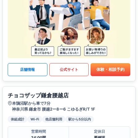
体験・相談予約
店舗情報
公式サイト
チョコザップ鎌倉腰越店
本鵠沼駅から車で7分
神奈川県 鎌倉市 腰越2ー8ー6 こゆるぎR/T 1F
体組成計
Wi-Fi
他店舗利用
駅から5分以内
営業時間
定休日
24:00間
要確認