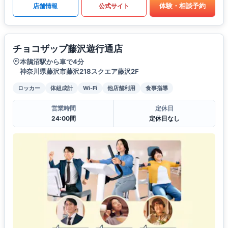
体験・相談予約
店舗情報
公式サイト
チョコザップ藤沢遊行通店
本鵠沼駅から車で4分
神奈川県藤沢市藤沢218スクエア藤沢2F
ロッカー
体組成計
Wi-Fi
他店舗利用
食事指導
営業時間
定休日
24:00間
定休日なし