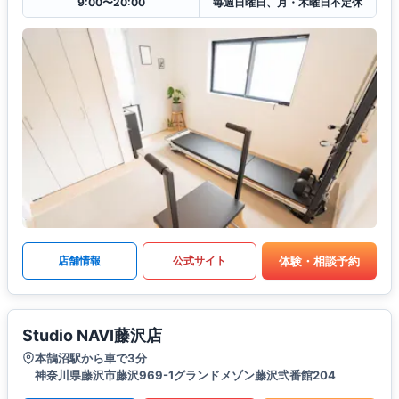
9:00〜20:00
毎週日曜日、月・木曜日不定休
体験・相談予約
店舗情報
公式サイト
Studio NAVI藤沢店
本鵠沼駅から車で3分
神奈川県藤沢市藤沢969-1グランドメゾン藤沢弐番館204