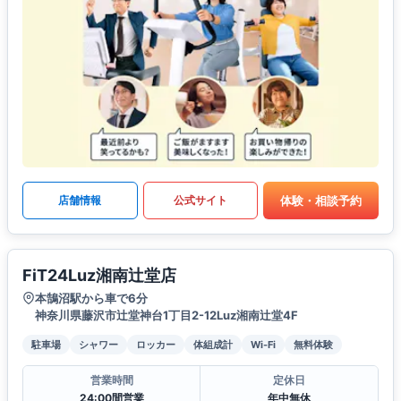
体験・相談予約
店舗情報
公式サイト
FiT24Luz湘南辻堂店
本鵠沼駅から車で6分
神奈川県藤沢市辻堂神台1丁目2-12Luz湘南辻堂4F
駐車場
シャワー
ロッカー
体組成計
Wi-Fi
無料体験
営業時間
定休日
24:00間営業
年中無休