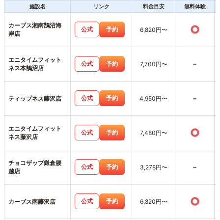
施設名
リンク
料金目安
無料体験
カーブス湘南鵠沼海
○
公式
予約
6,820円〜
岸店
エニタイムフィット
-
公式
予約
7,700円〜
ネス本鵠沼店
-
公式
予約
ティップネス藤沢店
4,950円〜
エニタイムフィット
○
公式
予約
7,480円〜
ネス藤沢店
チョコザップ鎌倉腰
-
公式
予約
3,278円〜
越店
○
公式
予約
カーブス南藤沢店
6,820円〜