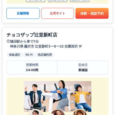
体験・相談予約
店舗情報
公式サイト
チョコザップ辻堂新町店
鵠沼駅から車で7分
神奈川県 藤沢市 辻堂新町3ー8ー22 住園深沢 1F
体組成計
Wi-Fi
他店舗利用
営業時間
定休日
24:00間
要確認