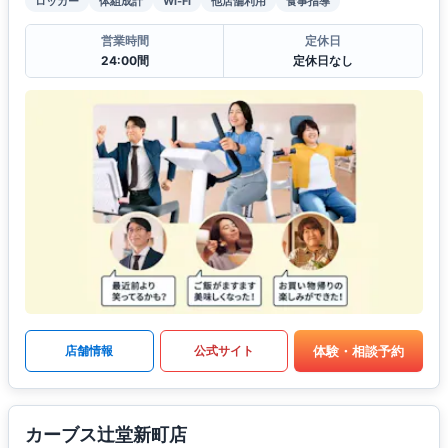
ロッカー
体組成計
Wi-Fi
他店舗利用
食事指導
営業時間
定休日
24:00間
定休日なし
体験・相談予約
店舗情報
公式サイト
カーブス辻堂新町店