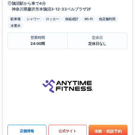
鵠沼駅から車で4分
神奈川県藤沢市本鵠沼3-12-33ベルプラザ2F
駐車場
シャワー
ロッカー
体組成計
Wi-Fi
他店舗利用
水素水
営業時間
定休日
24:00間
定休日なし
体験・相談予約
店舗情報
公式サイト