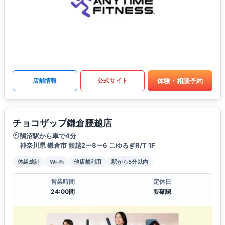
体験・相談予約
店舗情報
公式サイト
チョコザップ鎌倉腰越店
鵠沼駅から車で4分
神奈川県 鎌倉市 腰越2ー8ー6 こゆるぎR/T 1F
体組成計
Wi-Fi
他店舗利用
駅から5分以内
営業時間
定休日
24:00間
要確認