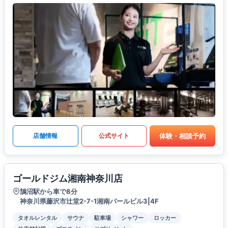
体験・相談予約
店舗情報
公式サイト
ゴールドジム湘南神奈川店
鵠沼駅から車で8分
神奈川県藤沢市辻堂2-7-1湘南パールビル3|4F
タオルレンタル
サウナ
駐車場
シャワー
ロッカー