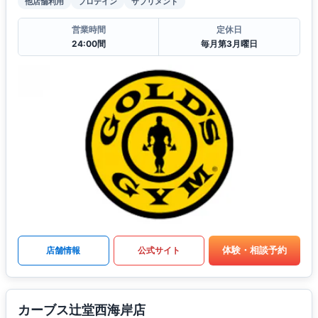
他店舗利用
プロテイン
サプリメント
営業時間
定休日
24:00間
毎月第3月曜日
体験・相談予約
店舗情報
公式サイト
カーブス辻堂西海岸店