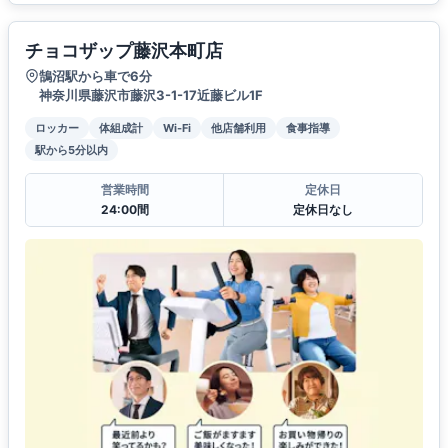
チョコザップ藤沢本町店
鵠沼駅から車で6分
神奈川県藤沢市藤沢3-1-17近藤ビル1F
ロッカー
体組成計
Wi-Fi
他店舗利用
食事指導
駅から5分以内
営業時間
定休日
24:00間
定休日なし