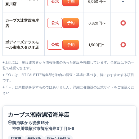
-
公式
予約
6,050円〜
奈川店
カーブス辻堂西海岸
○
公式
予約
6,820円〜
店
ボディーズテラスモ
○
公式
予約
1,500円〜
ール湘南スタジオ店
※上記には、施設運営者から情報提供のあった施設を掲載しています。全施設は下の一
覧で確認できます。
※「○」は、FIT PALETTE編集部が独自の調査・基準に基づき、特におすすめする項目
です。
※「－」は未提供を示すものではありません。詳細は各施設の公式サイトをご確認くだ
さい。
カーブス湘南鵠沼海岸店
鵠沼駅から徒歩15分
神奈川県藤沢市鵠沼海岸3丁目5-6
駐車場
無料体験
駅から5分以内