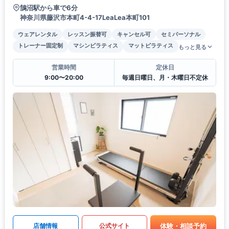
鵠沼駅から車で6分
神奈川県藤沢市本町4-4-17LeaLea本町101
ウェアレンタル
レッスン振替可
キャンセル可
セミパーソナル
トレーナー固定制
マシンピラティス
マットピラティス
もっと見る
営業時間
定休日
9:00〜20:00
毎週日曜日、月・木曜日不定休
体験・相談予約
店舗情報
公式サイト