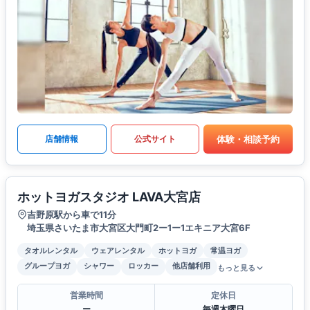
体験・相談予約
店舗情報
公式サイト
ホットヨガスタジオ LAVA大宮店
吉野原駅から車で11分
埼玉県さいたま市大宮区大門町2ー1ー1エキニア大宮6F
タオルレンタル
ウェアレンタル
ホットヨガ
常温ヨガ
グループヨガ
シャワー
ロッカー
他店舗利用
もっと見る
営業時間
定休日
ー
毎週木曜日