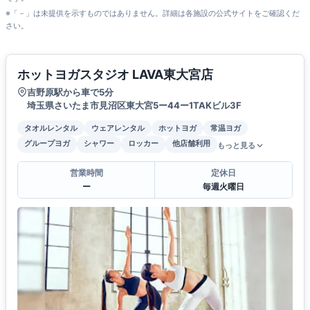
※「－」は未提供を示すものではありません。詳細は各施設の公式サイトをご確認くだ
さい。
ホットヨガスタジオ LAVA東大宮店
吉野原駅から車で5分
埼玉県さいたま市見沼区東大宮5ー44ー1TAKビル3F
タオルレンタル
ウェアレンタル
ホットヨガ
常温ヨガ
グループヨガ
シャワー
ロッカー
他店舗利用
もっと見る
営業時間
定休日
ー
毎週火曜日