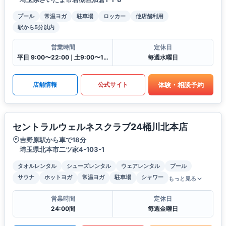
プール
常温ヨガ
駐車場
ロッカー
他店舗利用
駅から5分以内
営業時間
定休日
平日 9:00〜22:00❘土9:00〜19:00❘日9:00〜17:00❘祝9:00〜16:30
毎週水曜日
体験・相談予約
店舗情報
公式サイト
セントラルウェルネスクラブ24桶川北本店
吉野原駅から車で18分
埼玉県北本市二ツ家4-103-1
タオルレンタル
シューズレンタル
ウェアレンタル
プール
サウナ
ホットヨガ
常温ヨガ
駐車場
シャワー
もっと見る
営業時間
定休日
24:00間
毎週金曜日