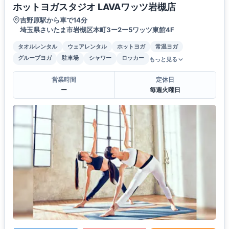
ホットヨガスタジオ LAVAワッツ岩槻店
吉野原駅から車で14分
埼玉県さいたま市岩槻区本町3ー2ー5ワッツ東館4F
タオルレンタル
ウェアレンタル
ホットヨガ
常温ヨガ
グループヨガ
駐車場
シャワー
ロッカー
もっと見る
営業時間
定休日
ー
毎週火曜日