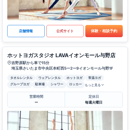
体験・相談予約
店舗情報
公式サイト
ホットヨガスタジオ LAVAイオンモール与野店
吉野原駅から車で15分
埼玉県さいたま市中央区本町西5ー2ー9イオンモール与野1F
タオルレンタル
ウェアレンタル
ホットヨガ
常温ヨガ
グループヨガ
駐車場
シャワー
ロッカー
もっと見る
営業時間
定休日
ー
毎週火曜日