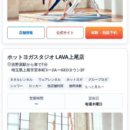
体験・相談予約
店舗情報
公式サイト
ホットヨガスタジオ LAVA上尾店
吉野原駅から車で7分
埼玉県上尾市宮本町3ー2AーGEOタウン2F
タオルレンタル
ウェアレンタル
ホットヨガ
グループヨガ
シャワー
ロッカー
他店舗利用
無料体験
もっと見る
営業時間
定休日
ー
毎週木曜日