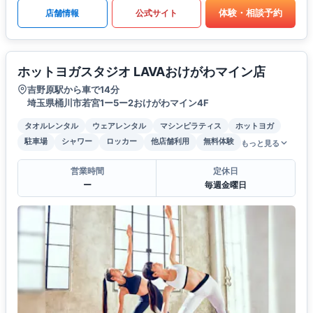
体験・相談予約
店舗情報
公式サイト
ホットヨガスタジオ LAVAおけがわマイン店
吉野原駅から車で14分
埼玉県桶川市若宮1ー5ー2おけがわマイン4F
タオルレンタル
ウェアレンタル
マシンピラティス
ホットヨガ
駐車場
シャワー
ロッカー
他店舗利用
無料体験
もっと見る
営業時間
定休日
ー
毎週金曜日