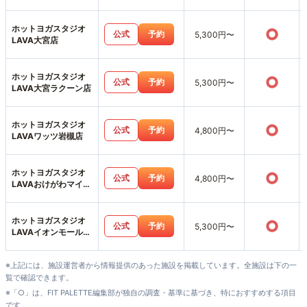
ホットヨガスタジオ
○
公式
予約
5,300円〜
LAVA大宮店
ホットヨガスタジオ
○
公式
予約
5,300円〜
LAVA大宮ラクーン店
ホットヨガスタジオ
○
公式
予約
4,800円〜
LAVAワッツ岩槻店
ホットヨガスタジオ
○
公式
予約
4,800円〜
LAVAおけがわマイン
店
ホットヨガスタジオ
○
公式
予約
5,300円〜
LAVAイオンモール与
野店
※上記には、施設運営者から情報提供のあった施設を掲載しています。全施設は下の一
覧で確認できます。
※「○」は、FIT PALETTE編集部が独自の調査・基準に基づき、特におすすめする項目
です。