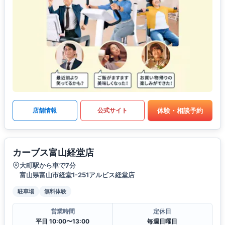
体験・相談予約
店舗情報
公式サイト
カーブス富山経堂店
大町駅から車で7分
富山県富山市経堂1-251アルビス経堂店
駐車場
無料体験
営業時間
定休日
平日 10:00〜13:00
毎週日曜日