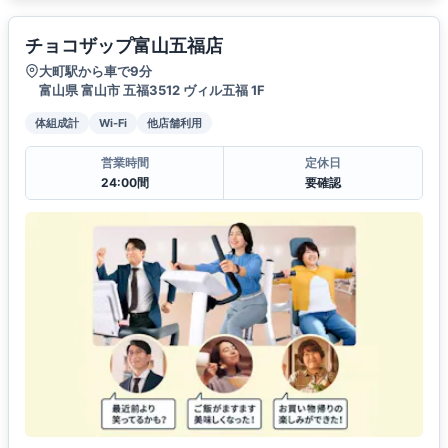
チョコザップ富山五福店
大町駅から車で9分
富山県 富山市 五福3512 ヴィル五福 1F
体組成計
Wi-Fi
他店舗利用
営業時間
定休日
24:00間
要確認