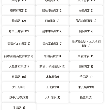
栄町駅(12)
桜橋駅(12)
県庁前駅(12)
稲荷町駅(12)
競輪場前駅(12)
粟島駅(12)
荒町駅(12)
西町駅(12)
諏訪川原駅(12)
越中三郷駅(12)
越中中島駅(12)
開発駅(12)
電鉄富山駅・エスタ前
電気ビル前駅(12)
電鉄富山駅(12)
駅(12)
龍谷富山高校前駅(12)
岩瀬浜駅(11)
東岩瀬駅(11)
犬島新町駅(11)
萩浦小学校前駅(11)
蓮町駅(11)
月岡駅(10)
水橋駅(9)
千里駅(8)
大庄駅(6)
上滝駅(3)
東八尾駅(3)
越中八尾駅(2)
大川寺駅(1)
楡原駅(1)
笹津駅(1)