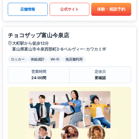
体験・相談予約
店舗情報
公式サイト
チョコザップ富山今泉店
大町駅から徒歩12分
富山県富山市今泉西部町2-6ベルヴィー･カワカミ1F
ロッカー
体組成計
Wi-Fi
他店舗利用
営業時間
定休日
24:00間
要確認