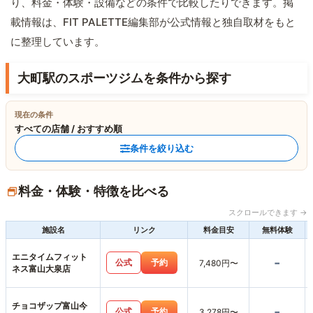
り、料金・体験・設備などの条件で比較したりできます。掲
載情報は、FIT PALETTE編集部が公式情報と独自取材をもと
に整理しています。
大町駅のスポーツジムを条件から探す
現在の条件
すべての店舗 / おすすめ順
条件を絞り込む
料金・体験・特徴を比べる
スクロールできます →
施設名
リンク
料金目安
無料体験
エニタイムフィット
-
公式
予約
7,480円〜
ネス富山大泉店
チョコザップ富山今
-
公式
予約
3,278円〜