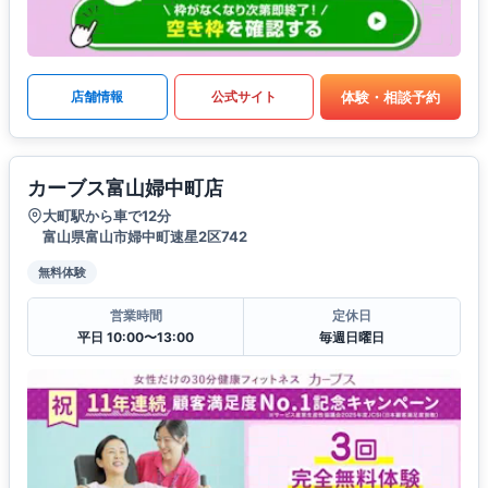
体験・相談予約
店舗情報
公式サイト
カーブス富山婦中町店
大町駅から車で12分
富山県富山市婦中町速星2区742
無料体験
営業時間
定休日
平日 10:00〜13:00
毎週日曜日