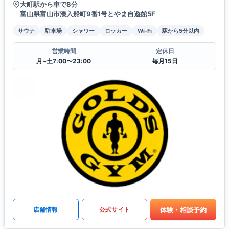
大町駅から車で8分
富山県富山市湊入船町9番1号とやま自遊館5F
サウナ
駐車場
シャワー
ロッカー
Wi-Fi
駅から5分以内
営業時間
定休日
月~土7:00〜23:00
毎月15日
体験・相談予約
店舗情報
公式サイト