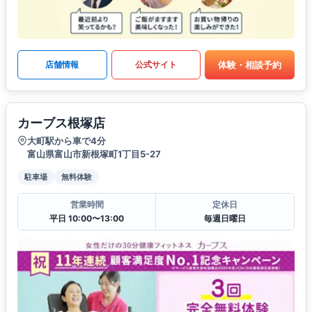
体験・相談予約
店舗情報
公式サイト
カーブス根塚店
大町駅から車で4分
富山県富山市新根塚町1丁目5-27
駐車場
無料体験
営業時間
定休日
平日 10:00〜13:00
毎週日曜日