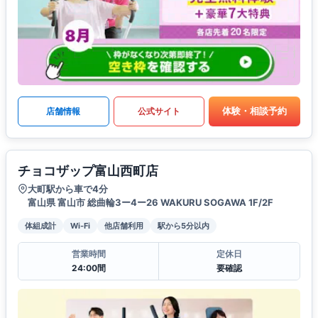
体験・相談予約
店舗情報
公式サイト
チョコザップ富山西町店
大町駅から車で4分
富山県 富山市 総曲輪3ー4ー26 WAKURU SOGAWA 1F/2F
体組成計
Wi-Fi
他店舗利用
駅から5分以内
営業時間
定休日
24:00間
要確認