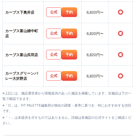
○
公式
予約
カーブス下奥井店
6,820円〜
カーブス富山婦中町
○
公式
予約
6,820円〜
店
○
公式
予約
カーブス富山呉羽店
6,820円〜
カーブスグリーンバ
○
公式
予約
6,820円〜
レー大沢野店
※上記には、施設運営者から情報提供のあった施設を掲載しています。全施設は下の一
覧で確認できます。
※「○」は、FIT PALETTE編集部が独自の調査・基準に基づき、特におすすめする項目
です。
※「－」は未提供を示すものではありません。詳細は各施設の公式サイトをご確認くだ
さい。