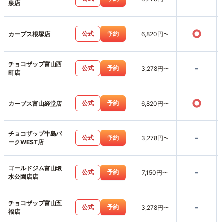
泉店
○
公式
予約
カーブス根塚店
6,820円〜
チョコザップ富山西
-
公式
予約
3,278円〜
町店
○
公式
予約
カーブス富山経堂店
6,820円〜
チョコザップ牛島パ
-
公式
予約
3,278円〜
ークWEST店
ゴールドジム富山環
-
公式
予約
7,150円〜
水公園店店
チョコザップ富山五
-
公式
予約
3,278円〜
福店