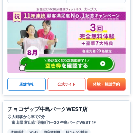
体験・相談予約
店舗情報
公式サイト
チョコザップ牛島パークWEST店
大町駅から車で7分
富山県 富山市 明輪町1ー30 牛島パークWEST 1F
体組成計
Wi-Fi
他店舗利用
駅から5分以内