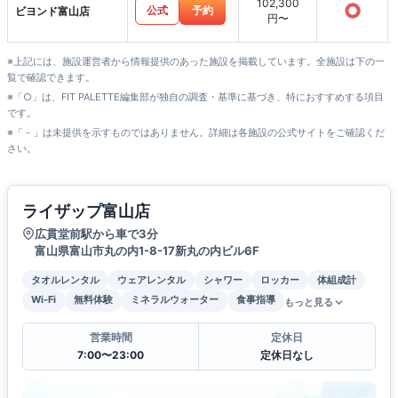
102,300
○
公式
予約
ビヨンド富山店
円〜
※上記には、施設運営者から情報提供のあった施設を掲載しています。全施設は下の一
覧で確認できます。
※「○」は、FIT PALETTE編集部が独自の調査・基準に基づき、特におすすめする項目
です。
※「－」は未提供を示すものではありません。詳細は各施設の公式サイトをご確認くだ
さい。
ライザップ富山店
広貫堂前駅から車で3分
富山県富山市丸の内1-8-17新丸の内ビル6F
タオルレンタル
ウェアレンタル
シャワー
ロッカー
体組成計
Wi-Fi
無料体験
ミネラルウォーター
食事指導
もっと見る
営業時間
定休日
7:00〜23:00
定休日なし