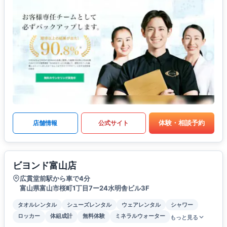
体験・相談予約
店舗情報
公式サイト
ビヨンド富山店
広貫堂前駅から車で4分
富山県富山市桜町1丁目7ー24水明舎ビル3F
タオルレンタル
シューズレンタル
ウェアレンタル
シャワー
ロッカー
体組成計
無料体験
ミネラルウォーター
もっと見る