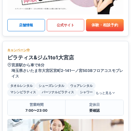
体験・相談予約
店舗情報
公式サイト
キャンペーン中
ピラティス&ジム1to1大宮店
宮原駅から車で8分
埼玉県さいたま市大宮区宮町2-141一ノ宮503Bフロアコスモプレ
イス
タオルレンタル
シューズレンタル
ウェアレンタル
マシンピラティス
パーソナルピラティス
シャワー
もっと見る
営業時間
定休日
7:00〜23:00
要確認