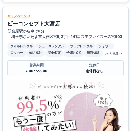
キャンペーン中
ビーコンセプト大宮店
宮原駅から車で8分
埼玉県さいたま市大宮区宮町2丁目141コスモプレイス一の宮503
タオルレンタル
シューズレンタル
ウェアレンタル
シャワー
ロッカー
体組成計
完全個室
子連れOK
無料体験
もっと見る
営業時間
定休日
7:00〜23:00
定休日なし