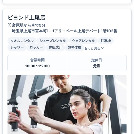
ビヨンド上尾店
宮原駅から車で9分
埼玉県上尾市宮本町1－1アリコベール上尾デパート1階102番
タオルレンタル
シューズレンタル
ウェアレンタル
駐車場
シャワー
ロッカー
体組成計
無料体験
もっと見る
営業時間
定休日
10:00〜22:00
元旦