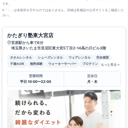
です。
※「－」は未提供を示すものではありません。詳細は各施設の公式サイトをご確認くだ
さい。
かたぎり塾東大宮店
宮原駅から車で6分
埼玉県さいたま市見沼区東大宮5丁目2-14高の川ビル3階
タオルレンタル
シューズレンタル
ウェアレンタル
完全個室
子連れOK
無料体験
ウォーターサーバー
プロテイン
もっと見る
営業時間
定休日
平日 10:00〜22:00
月・木