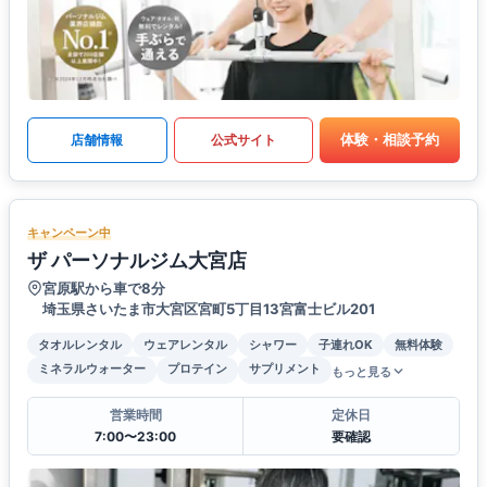
体験・相談予約
店舗情報
公式サイト
キャンペーン中
ザ パーソナルジム大宮店
宮原駅から車で8分
埼玉県さいたま市大宮区宮町5丁目13宮富士ビル201
タオルレンタル
ウェアレンタル
シャワー
子連れOK
無料体験
ミネラルウォーター
プロテイン
サプリメント
もっと見る
営業時間
定休日
7:00〜23:00
要確認