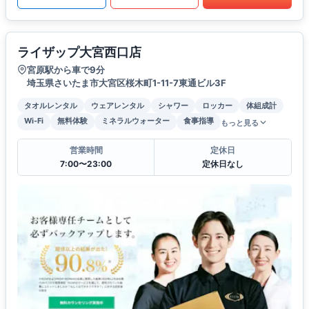
ライザップ大宮西口店
宮原駅から車で9分
埼玉県さいたま市大宮区桜木町1-11-7東通ビル3F
タオルレンタル
ウェアレンタル
シャワー
ロッカー
体組成計
Wi-Fi
無料体験
ミネラルウォーター
食事指導
もっと見る
営業時間
定休日
7:00〜23:00
定休日なし