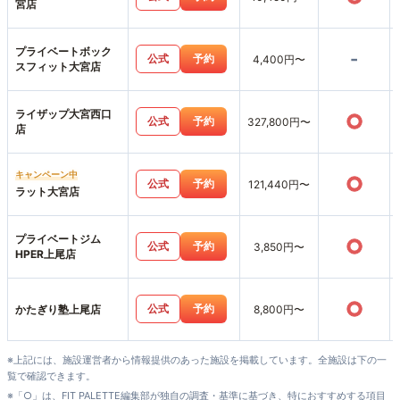
宮店
プライベートボック
-
公式
予約
4,400円〜
スフィット大宮店
ライザップ大宮西口
○
公式
予約
327,800円〜
店
キャンペーン中
○
公式
予約
121,440円〜
ラット大宮店
プライベートジム
○
公式
予約
3,850円〜
HPER上尾店
○
公式
予約
かたぎり塾上尾店
8,800円〜
※上記には、施設運営者から情報提供のあった施設を掲載しています。全施設は下の一
覧で確認できます。
※「○」は、FIT PALETTE編集部が独自の調査・基準に基づき、特におすすめする項目