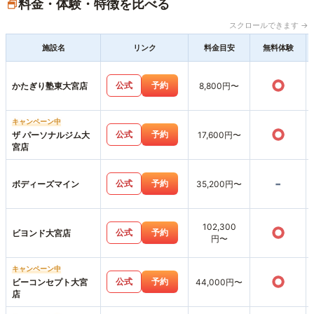
料金・体験・特徴を比べる
スクロールできます →
施設名
リンク
料金目安
無料体験
○
公式
予約
かたぎり塾東大宮店
8,800円〜
キャンペーン中
○
公式
予約
ザ パーソナルジム大
17,600円〜
宮店
-
公式
予約
ボディーズマイン
35,200円〜
102,300
○
公式
予約
ビヨンド大宮店
円〜
キャンペーン中
○
公式
予約
ビーコンセプト大宮
44,000円〜
店