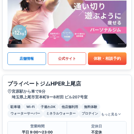
体験・相談予約
店舗情報
公式サイト
プライベートジムHPER上尾店
宮原駅から車で9分
埼玉県上尾市宮本町9ー8村田 ビル207号室
駐車場
Wi-Fi
子連れOK
他店舗利用
無料体験
ウォーターサーバー
ミネラルウォーター
プロテイン
もっと見る
営業時間
定休日
平日 9:00〜23:00
不定休