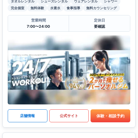
タオルレンタル
シューズレンタル
ウェアレンタル
シャワー
完全個室
無料体験
水素水
食事指導
無料カウンセリング
営業時間
定休日
7:00〜24:00
要確認
体験・相談予約
店舗情報
公式サイト