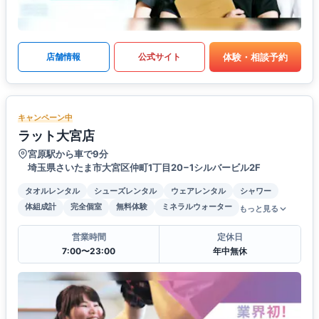
体験・相談予約
店舗情報
公式サイト
キャンペーン中
ラット大宮店
宮原駅から車で9分
埼玉県さいたま市大宮区仲町1丁目20−1シルバービル2F
タオルレンタル
シューズレンタル
ウェアレンタル
シャワー
体組成計
完全個室
無料体験
ミネラルウォーター
もっと見る
営業時間
定休日
7:00〜23:00
年中無休