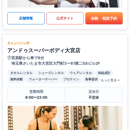
体験・相談予約
店舗情報
公式サイト
キャンペーン中
アンドゥスーパーボディ大宮店
宮原駅から車で9分
埼玉県さいたま市大宮区大門町3ー61第二GSビル2F
タオルレンタル
シューズレンタル
ウェアレンタル
体組成計
無料体験
ウォーターサーバー
プロテイン
食事提供
もっと見る
営業時間
定休日
8:00〜22:00
不定休