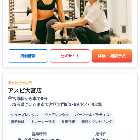
体験・相談予約
店舗情報
公式サイト
キャンペーン中
アスピ大宮店
宮原駅から車で9分
埼玉県さいたま市大宮区大門町3-59小沢ビル2階
シューズレンタル
ウェアレンタル
パーソナルピラティス
無料体験
トレーナー指名
食事指導
無料カウンセリング
営業時間
定休日