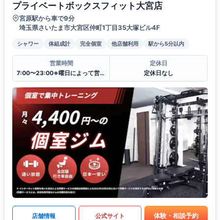
プライベートボックスフィット大宮店
宮原駅から車で9分
埼玉県さいたま市大宮区仲町1丁目35大塚ビル4F
シャワー
体組成計
完全個室
他店舗利用
駅から5分以内
営業時間
定休日
7:00〜23:00※曜日によって営業時間が異なる場合がございます.
定休日なし
体験・相談予約
店舗情報
公式サイト