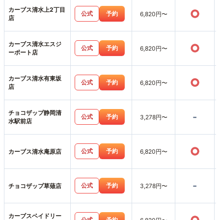
カーブス清水上2丁目
○
公式
予約
6,820円〜
店
カーブス清水エスジ
○
公式
予約
6,820円〜
ーポート店
カーブス清水有東坂
○
公式
予約
6,820円〜
店
チョコザップ静岡清
-
公式
予約
3,278円〜
水駅前店
○
公式
予約
カーブス清水庵原店
6,820円〜
-
公式
予約
チョコザップ草薙店
3,278円〜
カーブスベイドリー
公式
予約