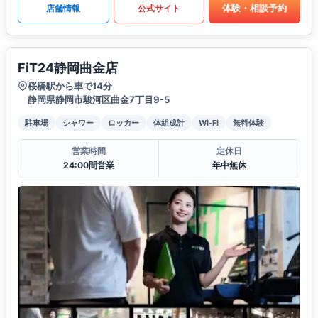
体験・相談予約
店舗情報
公式サイト
FiT24静岡曲金店
桜橋駅から車で14分
静岡県静岡市駿河区曲金7丁目9-5
駐車場
シャワー
ロッカー
体組成計
Wi-Fi
無料体験
営業時間
定休日
24:00間営業
年中無休