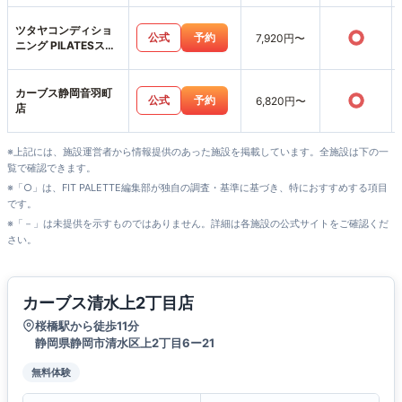
ツタヤコンディショ
○
公式
予約
7,920円〜
ニング PILATESスポ
ーピアシラトリ静岡
店
カーブス静岡音羽町
○
公式
予約
6,820円〜
店
※上記には、施設運営者から情報提供のあった施設を掲載しています。全施設は下の一
覧で確認できます。
※「○」は、FIT PALETTE編集部が独自の調査・基準に基づき、特におすすめする項目
です。
※「－」は未提供を示すものではありません。詳細は各施設の公式サイトをご確認くだ
さい。
カーブス清水上2丁目店
桜橋駅から徒歩11分
静岡県静岡市清水区上2丁目6ー21
無料体験