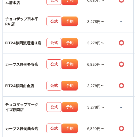
○
6,820円〜
ム清水店
チョコザップ日本平
-
公式
予約
3,278円〜
PA 店
○
公式
予約
FiT24静岡流通通り店
3,278円〜
○
公式
予約
カーブス静岡沓谷店
6,820円〜
○
公式
予約
FiT24静岡曲金店
3,278円〜
チョコザップマーク
-
公式
予約
3,278円〜
イズ静岡店
○
公式
予約
カーブス静岡曲金店
6,820円〜