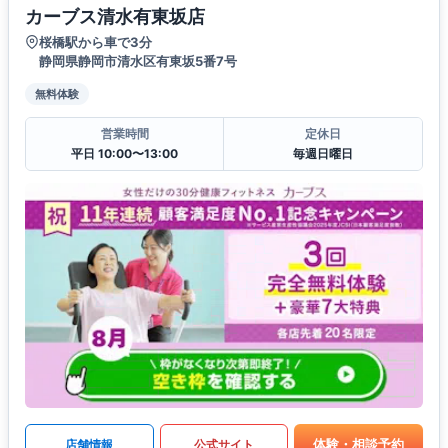
カーブス清水有東坂店
桜橋駅から車で3分
静岡県静岡市清水区有東坂5番7号
無料体験
営業時間
定休日
平日 10:00〜13:00
毎週日曜日
体験・相談予約
店舗情報
公式サイト