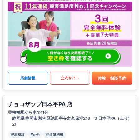
体験・相談予約
店舗情報
公式サイト
チョコザップ日本平PA 店
桜橋駅から車で11分
静岡県 静岡市 駿河区池田字寺之久保坪218ー3 日本平PA（上り）
2F
体組成計
Wi-Fi
他店舗利用