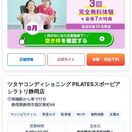
体験・相談予約
店舗情報
公式サイト
ツタヤコンディショニング PILATESスポーピア
シラトリ静岡店
桜橋駅から車で17分
静岡県静岡市葵区東町66
マシンピラティス
常温ヨガ
駐車場
Wi-Fi
無料体験
水素水
営業時間
定休日
9:00〜22:00
年中無休/年末年始除く