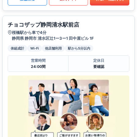
チョコザップ静岡清水駅前店
桜橋駅から車で4分
静岡県 静岡市 清水区辻1ー3ー1 田中屋ビル 1F
体組成計
Wi-Fi
他店舗利用
駅から5分以内
営業時間
定休日
24:00間
要確認