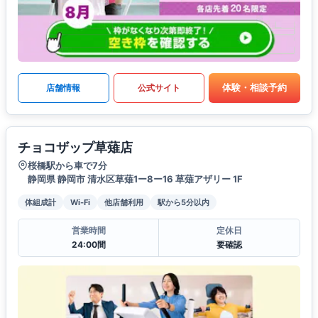
体験・相談予約
店舗情報
公式サイト
チョコザップ草薙店
桜橋駅から車で7分
静岡県 静岡市 清水区草薙1ー8ー16 草薙アザリー 1F
体組成計
Wi-Fi
他店舗利用
駅から5分以内
営業時間
定休日
24:00間
要確認