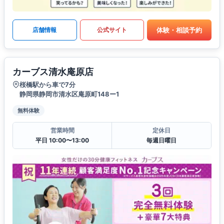
体験・相談予約
店舗情報
公式サイト
カーブス清水庵原店
桜橋駅から車で7分
静岡県静岡市清水区庵原町148ー1
無料体験
営業時間
定休日
平日 10:00〜13:00
毎週日曜日