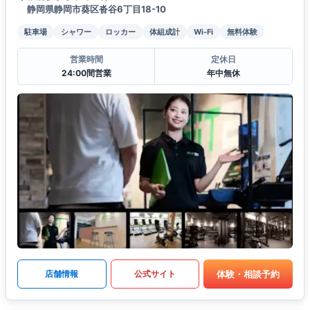
静岡県静岡市葵区沓谷6丁目18-10
駐車場
シャワー
ロッカー
体組成計
Wi-Fi
無料体験
営業時間
定休日
24:00間営業
年中無休
体験・相談予約
店舗情報
公式サイト