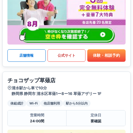
体験・相談予約
店舗情報
公式サイト
チョコザップ草薙店
清水駅から車で10分
静岡県 静岡市 清水区草薙1ー8ー16 草薙アザリー 1F
体組成計
Wi-Fi
他店舗利用
駅から5分以内
営業時間
定休日
24:00間
要確認