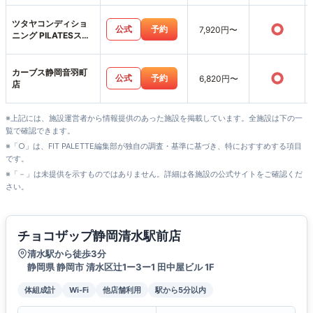
ツタヤコンディショ
○
公式
予約
7,920円〜
ニング PILATESスポ
ーピアシラトリ静岡
店
カーブス静岡音羽町
○
公式
予約
6,820円〜
店
※上記には、施設運営者から情報提供のあった施設を掲載しています。全施設は下の一
覧で確認できます。
※「○」は、FIT PALETTE編集部が独自の調査・基準に基づき、特におすすめする項目
です。
※「－」は未提供を示すものではありません。詳細は各施設の公式サイトをご確認くだ
さい。
チョコザップ静岡清水駅前店
清水駅から徒歩3分
静岡県 静岡市 清水区辻1ー3ー1 田中屋ビル 1F
体組成計
Wi-Fi
他店舗利用
駅から5分以内