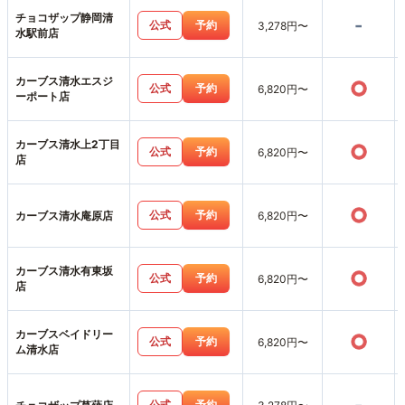
チョコザップ静岡清
-
公式
予約
3,278円〜
水駅前店
カーブス清水エスジ
○
公式
予約
6,820円〜
ーポート店
カーブス清水上2丁目
○
公式
予約
6,820円〜
店
○
公式
予約
カーブス清水庵原店
6,820円〜
カーブス清水有東坂
○
公式
予約
6,820円〜
店
カーブスベイドリー
○
公式
予約
6,820円〜
ム清水店
公式
予約