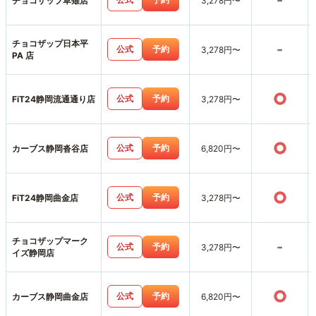
-
チョコザップ草薙店
3,278円〜
チョコザップ日本平
-
公式
予約
3,278円〜
PA 店
○
公式
予約
FiT24静岡流通通り店
3,278円〜
○
公式
予約
カーブス静岡沓谷店
6,820円〜
○
公式
予約
FiT24静岡曲金店
3,278円〜
チョコザップマーク
-
公式
予約
3,278円〜
イズ静岡店
○
公式
予約
カーブス静岡曲金店
6,820円〜