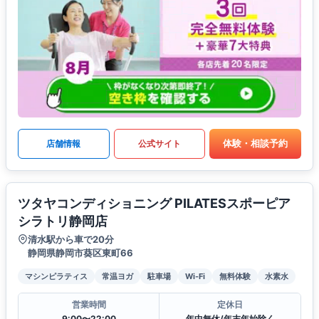
体験・相談予約
店舗情報
公式サイト
ツタヤコンディショニング PILATESスポーピア
シラトリ静岡店
清水駅から車で20分
静岡県静岡市葵区東町66
マシンピラティス
常温ヨガ
駐車場
Wi-Fi
無料体験
水素水
営業時間
定休日
9:00〜22:00
年中無休/年末年始除く