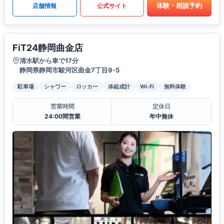
体験・相談予約
店舗情報
公式サイト
FiT24静岡曲金店
清水駅から車で17分
静岡県静岡市駿河区曲金7丁目9-5
駐車場
シャワー
ロッカー
体組成計
Wi-Fi
無料体験
営業時間
定休日
24:00間営業
年中無休