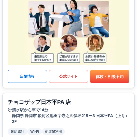
体験・相談予約
店舗情報
公式サイト
チョコザップ日本平PA 店
清水駅から車で14分
静岡県 静岡市 駿河区池田字寺之久保坪218ー3 日本平PA（上り）
2F
体組成計
Wi-Fi
他店舗利用