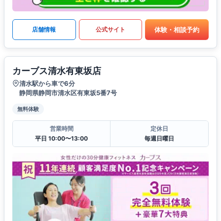
体験・相談予約
店舗情報
公式サイト
カーブス清水有東坂店
清水駅から車で6分
静岡県静岡市清水区有東坂5番7号
無料体験
営業時間
定休日
平日 10:00〜13:00
毎週日曜日