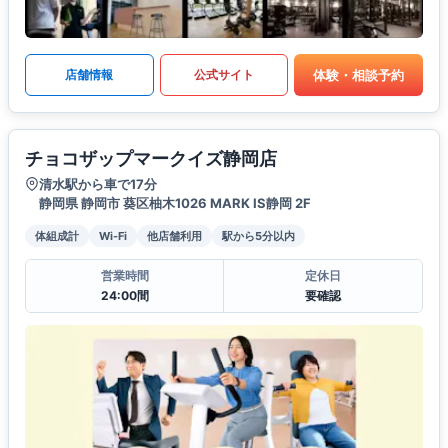
体験・相談予約
店舗情報
公式サイト
チョコザップマークイズ静岡店
清水駅から車で17分
静岡県 静岡市 葵区柚木1026 MARK IS静岡 2F
体組成計
Wi-Fi
他店舗利用
駅から5分以内
営業時間
定休日
24:00間
要確認