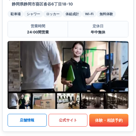
静岡県静岡市葵区沓谷6丁目18-10
駐車場
シャワー
ロッカー
体組成計
Wi-Fi
無料体験
営業時間
定休日
24:00間営業
年中無休
体験・相談予約
店舗情報
公式サイト