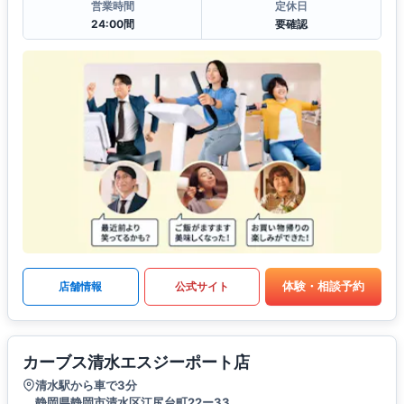
営業時間
定休日
24:00間
要確認
体験・相談予約
店舗情報
公式サイト
カーブス清水エスジーポート店
清水駅から車で3分
静岡県静岡市清水区江尻台町22ー33