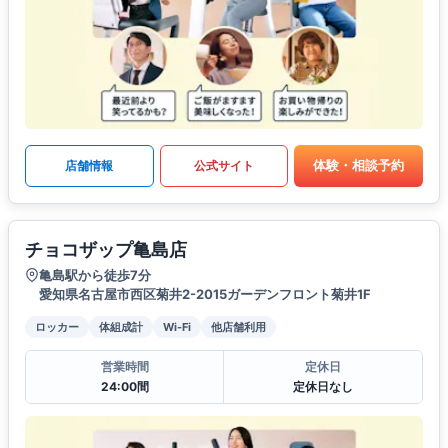
体験・相談予約
店舗情報
公式サイト
チョコザップ亀島店
亀島駅から徒歩7分
愛知県名古屋市西区菊井2-2015ガーデンフロント菊井1F
ロッカー
体組成計
Wi-Fi
他店舗利用
営業時間
定休日
24:00間
定休日なし