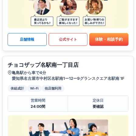
体験・相談予約
店舗情報
公式サイト
チョコザップ名駅南一丁目店
亀島駅から車で4分
愛知県名古屋市中村区名駅南1ー12ー9グランスクエア名駅南 1F
体組成計
Wi-Fi
他店舗利用
営業時間
定休日
24:00間
要確認