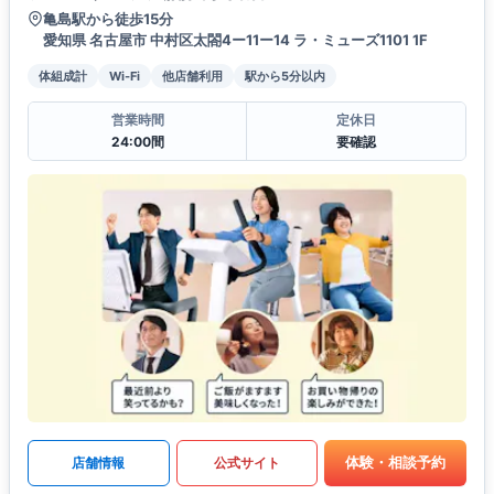
亀島駅から徒歩15分
愛知県 名古屋市 中村区太閤4ー11ー14 ラ・ミューズ1101 1F
体組成計
Wi-Fi
他店舗利用
駅から5分以内
営業時間
定休日
24:00間
要確認
体験・相談予約
店舗情報
公式サイト