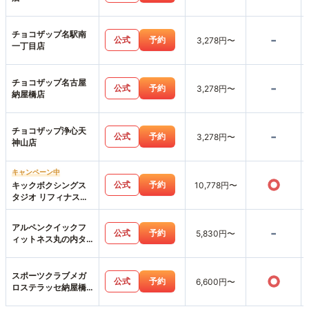
チョコザップ名駅南
-
公式
予約
3,278円〜
一丁目店
チョコザップ名古屋
-
公式
予約
3,278円〜
納屋橋店
チョコザップ浄心天
-
公式
予約
3,278円〜
神山店
キャンペーン中
○
公式
予約
キックボクシングス
10,778円〜
タジオ リフィナス名
古屋店
アルペンクイックフ
-
公式
予約
5,830円〜
ィットネス丸の内タ
ワー店
スポーツクラブメガ
○
公式
予約
6,600円〜
ロステラッセ納屋橋
店