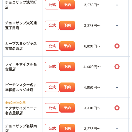
チョコザップ浅間町
-
公式
予約
3,278円〜
店
チョコザップ太閤通
-
公式
予約
3,278円〜
五丁目店
カーブスヨシヅヤ名
○
公式
予約
6,820円〜
古屋名西店
フィールサイクル名
○
公式
予約
4,400円〜
古屋店
ビーモンスター名古
-
公式
予約
4,950円〜
屋駅前スタジオ店
キャンペーン中
○
公式
予約
エクササイズコーチ
9,900円〜
名古屋駅店
チョコザップ名駅南
-
公式
予約
3,278円〜
店