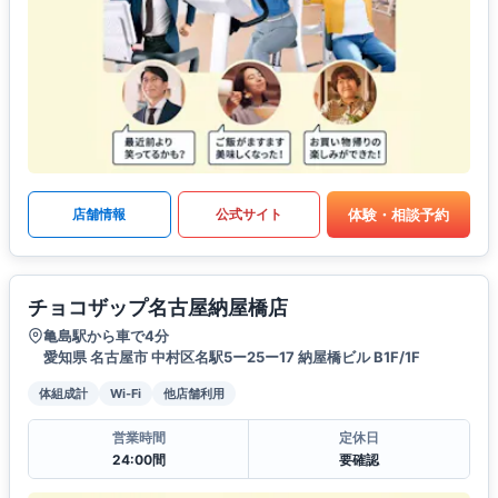
体験・相談予約
店舗情報
公式サイト
チョコザップ名古屋納屋橋店
亀島駅から車で4分
愛知県 名古屋市 中村区名駅5ー25ー17 納屋橋ビル B1F/1F
体組成計
Wi-Fi
他店舗利用
営業時間
定休日
24:00間
要確認