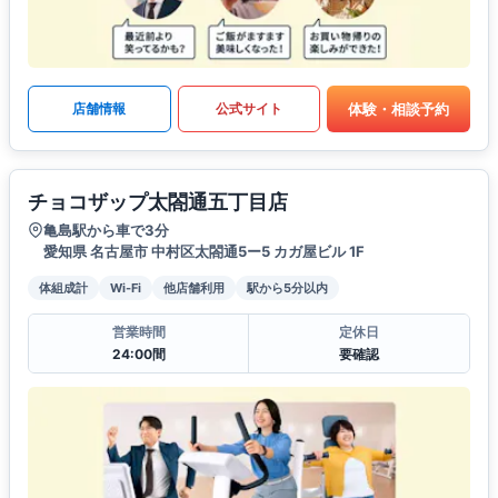
体験・相談予約
店舗情報
公式サイト
チョコザップ太閤通五丁目店
亀島駅から車で3分
愛知県 名古屋市 中村区太閤通5ー5 カガ屋ビル 1F
体組成計
Wi-Fi
他店舗利用
駅から5分以内
営業時間
定休日
24:00間
要確認