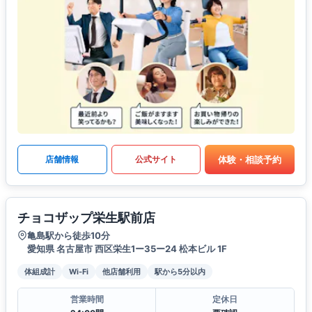
体験・相談予約
店舗情報
公式サイト
チョコザップ栄生駅前店
亀島駅から徒歩10分
愛知県 名古屋市 西区栄生1ー35ー24 松本ビル 1F
体組成計
Wi-Fi
他店舗利用
駅から5分以内
営業時間
定休日