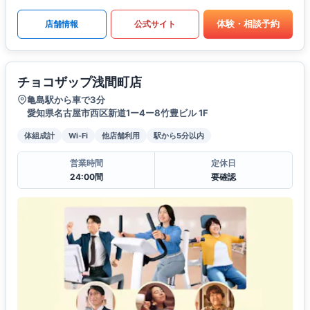
体験・相談予約
店舗情報
公式サイト
チョコザップ浅間町店
亀島駅から車で3分
愛知県名古屋市西区新道1ー4ー8竹豊ビル 1F
体組成計
Wi-Fi
他店舗利用
駅から5分以内
営業時間
定休日
24:00間
要確認