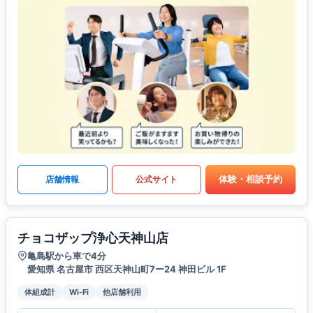
体験・相談予約
店舗情報
公式サイト
チョコザップ浄心天神山店
亀島駅から車で4分
愛知県 名古屋市 西区天神山町7ー24 神田ビル 1F
体組成計
Wi-Fi
他店舗利用