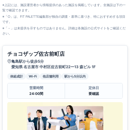
※上記には、施設運営者から情報提供のあった施設を掲載しています。全施設は下の一
覧で確認できます。
※「○」は、FIT PALETTE編集部が独自の調査・基準に基づき、特におすすめする項目
です。
※「－」は未提供を示すものではありません。詳細は各施設の公式サイトをご確認くだ
さい。
チョコザップ佐古前町店
亀島駅から徒歩5分
愛知県 名古屋市 中村区佐古前町22ー13 森ビル 1F
体組成計
Wi-Fi
他店舗利用
駅から5分以内
営業時間
定休日
24:00間
要確認