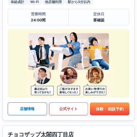
体組成計
Wi-Fi
他店舗利用
駅から5分以内
営業時間
定休日
24:00間
要確認
体験・相談予約
店舗情報
公式サイト
チョコザップ太閤四丁目店