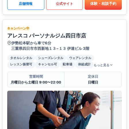
体験・相談予約
店舗情報
公式サイト
キャンペーン中
アレスコ パーソナルジム四日市店
伊勢松本駅から車で6分
三重県四日市市西新地１３−１３ 伊達ビル 3階
タオルレンタル
シューズレンタル
ウェアレンタル
レッスン振替可
キャンセル可
駐車場
体組成計
もっと見る
営業時間
定休日
月曜日から土曜日 9:00〜22:00
日曜日