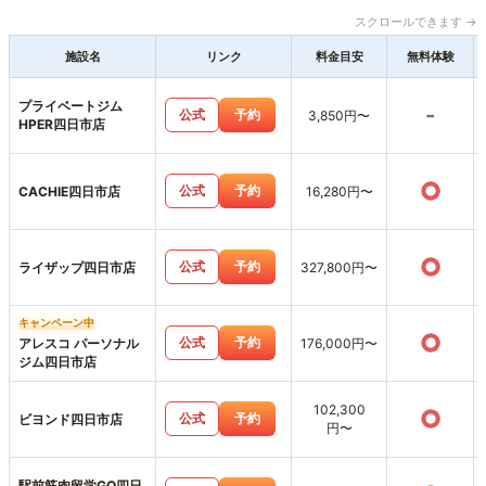
スクロールできます →
施設名
リンク
料金目安
無料体験
プライベートジム
-
公式
予約
3,850円〜
HPER四日市店
○
公式
予約
CACHIE四日市店
16,280円〜
○
公式
予約
ライザップ四日市店
327,800円〜
キャンペーン中
○
公式
予約
アレスコ パーソナル
176,000円〜
ジム四日市店
102,300
○
公式
予約
ビヨンド四日市店
円〜
駅前筋肉留学GO四日