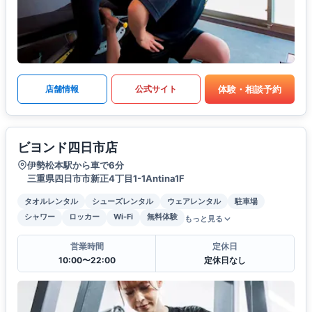
体験・相談予約
店舗情報
公式サイト
ビヨンド四日市店
伊勢松本駅から車で6分
三重県四日市市新正4丁目1-1Antina1F
タオルレンタル
シューズレンタル
ウェアレンタル
駐車場
シャワー
ロッカー
Wi-Fi
無料体験
もっと見る
営業時間
定休日
10:00〜22:00
定休日なし