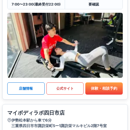
7:00〜23:00(最終受付22:00)
要確認
体験・相談予約
店舗情報
公式サイト
マイボディラボ四日市店
伊勢松本駅から車で6分
三重県四日市市諏訪栄町5ー1諏訪栄マルキビル2階7号室