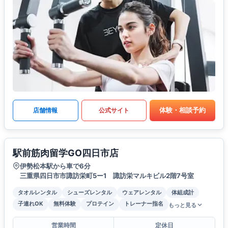
体験・相談予約
店舗情報
公式サイト
駅前筋肉留学GO四日市店
伊勢松本駅から車で6分
三重県四日市市諏訪栄町5ー1 諏訪栄マルキビル2階7号室
タオルレンタル
シューズレンタル
ウェアレンタル
体組成計
子連れOK
無料体験
プロテイン
トレーナー指名
もっと見る
営業時間
定休日