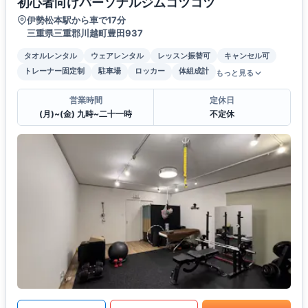
初心者向けパーソナルジムコツコツ
伊勢松本駅から車で17分
三重県三重郡川越町豊田937
タオルレンタル
ウェアレンタル
レッスン振替可
キャンセル可
トレーナー固定制
駐車場
ロッカー
体組成計
もっと見る
営業時間
定休日
(月)~(金) 九時~二十一時
不定休