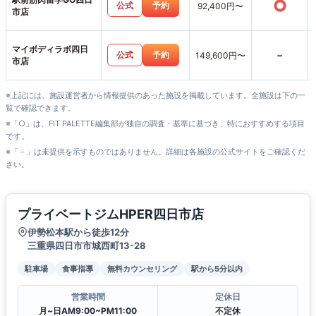
○
公式
予約
92,400円〜
市店
マイボディラボ四日
-
公式
予約
149,600円〜
市店
※上記には、施設運営者から情報提供のあった施設を掲載しています。全施設は下の一
覧で確認できます。
※「○」は、FIT PALETTE編集部が独自の調査・基準に基づき、特におすすめする項目
です。
※「－」は未提供を示すものではありません。詳細は各施設の公式サイトをご確認くだ
さい。
プライベートジムHPER四日市店
伊勢松本駅から徒歩12分
三重県四日市市城西町13-28
駐車場
食事指導
無料カウンセリング
駅から5分以内
営業時間
定休日
月~日AM9:00~PM11:00
不定休