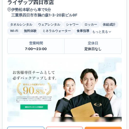
ライザップ四日市店
伊勢松本駅から車で5分
三重県四日市市鵜の森1-3-20萩ビル9F
タオルレンタル
ウェアレンタル
シャワー
ロッカー
体組成計
Wi-Fi
無料体験
ミネラルウォーター
食事指導
もっと見る
営業時間
定休日
7:00〜23:00
定休日なし