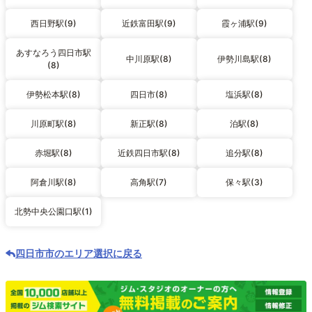
西日野駅(9)
近鉄富田駅(9)
霞ヶ浦駅(9)
あすなろう四日市駅
中川原駅(8)
伊勢川島駅(8)
(8)
伊勢松本駅(8)
四日市(8)
塩浜駅(8)
川原町駅(8)
新正駅(8)
泊駅(8)
赤堀駅(8)
近鉄四日市駅(8)
追分駅(8)
阿倉川駅(8)
高角駅(7)
保々駅(3)
北勢中央公園口駅(1)
四日市市のエリア選択に戻る