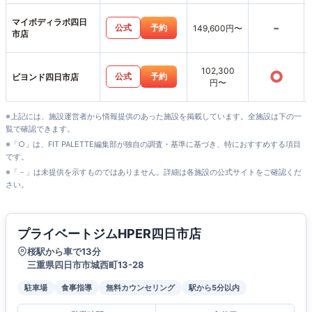
マイボディラボ四日
-
公式
予約
149,600円〜
市店
102,300
○
公式
予約
ビヨンド四日市店
円〜
※上記には、施設運営者から情報提供のあった施設を掲載しています。全施設は下の一
覧で確認できます。
※「○」は、FIT PALETTE編集部が独自の調査・基準に基づき、特におすすめする項目
です。
※「－」は未提供を示すものではありません。詳細は各施設の公式サイトをご確認くだ
さい。
プライベートジムHPER四日市店
桜駅から車で13分
三重県四日市市城西町13-28
駐車場
食事指導
無料カウンセリング
駅から5分以内