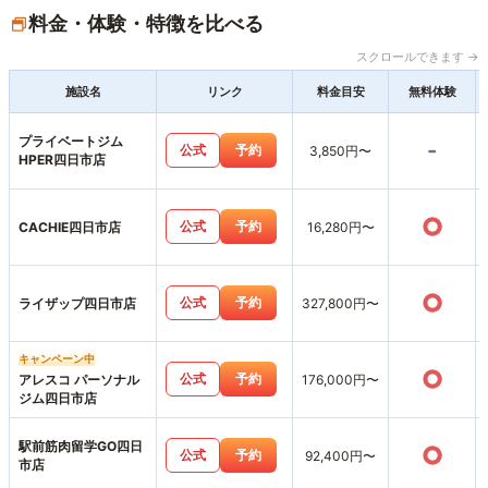
料金・体験・特徴を比べる
スクロールできます →
施設名
リンク
料金目安
無料体験
プライベートジム
-
公式
予約
3,850円〜
HPER四日市店
○
公式
予約
CACHIE四日市店
16,280円〜
○
公式
予約
ライザップ四日市店
327,800円〜
キャンペーン中
○
公式
予約
アレスコ パーソナル
176,000円〜
ジム四日市店
駅前筋肉留学GO四日
○
公式
予約
92,400円〜
市店