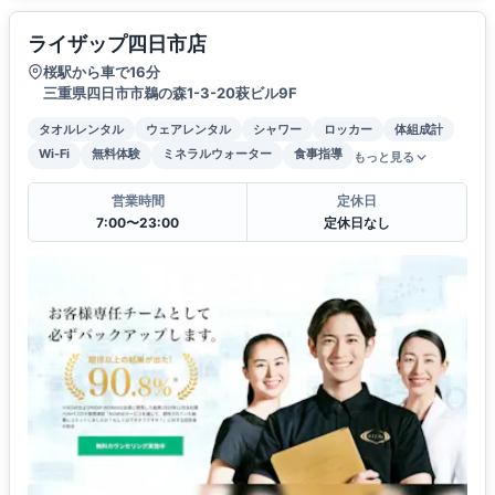
ライザップ四日市店
桜駅から車で16分
三重県四日市市鵜の森1-3-20萩ビル9F
タオルレンタル
ウェアレンタル
シャワー
ロッカー
体組成計
Wi-Fi
無料体験
ミネラルウォーター
食事指導
もっと見る
営業時間
定休日
7:00〜23:00
定休日なし