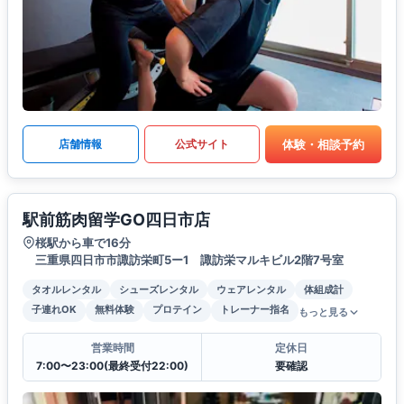
体験・相談予約
店舗情報
公式サイト
駅前筋肉留学GO四日市店
桜駅から車で16分
三重県四日市市諏訪栄町5ー1 諏訪栄マルキビル2階7号室
タオルレンタル
シューズレンタル
ウェアレンタル
体組成計
子連れOK
無料体験
プロテイン
トレーナー指名
もっと見る
営業時間
定休日
7:00〜23:00(最終受付22:00)
要確認