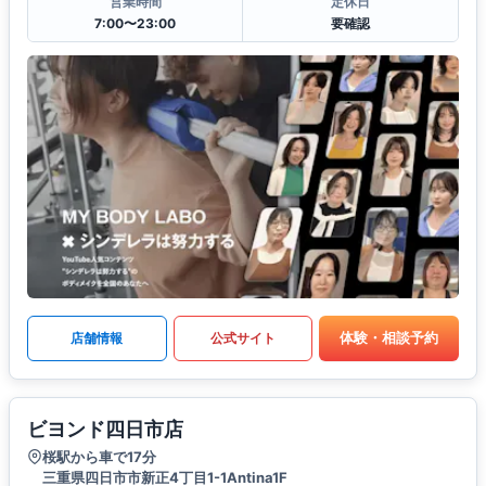
営業時間
定休日
7:00〜23:00
要確認
体験・相談予約
店舗情報
公式サイト
ビヨンド四日市店
桜駅から車で17分
三重県四日市市新正4丁目1-1Antina1F