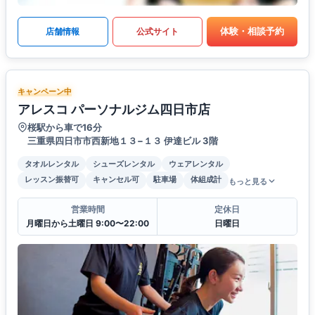
体験・相談予約
店舗情報
公式サイト
キャンペーン中
アレスコ パーソナルジム四日市店
桜駅から車で16分
三重県四日市市西新地１３−１３ 伊達ビル 3階
タオルレンタル
シューズレンタル
ウェアレンタル
レッスン振替可
キャンセル可
駐車場
体組成計
もっと見る
営業時間
定休日
月曜日から土曜日 9:00〜22:00
日曜日