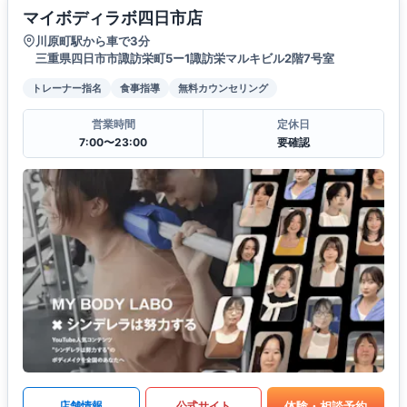
マイボディラボ四日市店
川原町駅から車で3分
三重県四日市市諏訪栄町5ー1諏訪栄マルキビル2階7号室
トレーナー指名
食事指導
無料カウンセリング
営業時間
定休日
7:00〜23:00
要確認
体験・相談予約
店舗情報
公式サイト