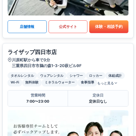
体験・相談予約
店舗情報
公式サイト
ライザップ四日市店
川原町駅から車で3分
三重県四日市市鵜の森1-3-20萩ビル9F
タオルレンタル
ウェアレンタル
シャワー
ロッカー
体組成計
Wi-Fi
無料体験
ミネラルウォーター
食事指導
もっと見る
営業時間
定休日
7:00〜23:00
定休日なし