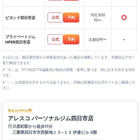
102,300
○
公式
予約
ビヨンド四日市店
円〜
プライベートジム
-
公式
予約
3,850円〜
HPER四日市店
※上記には、施設運営者から情報提供のあった施設を掲載しています。全施設は下の一
覧で確認できます。
※「○」は、FIT PALETTE編集部が独自の調査・基準に基づき、特におすすめする項目
です。
※「－」は未提供を示すものではありません。詳細は各施設の公式サイトをご確認くだ
さい。
キャンペーン中
アレスコ パーソナルジム四日市店
川原町駅から徒歩11分
三重県四日市市西新地１３−１３ 伊達ビル 3階