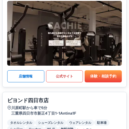
体験・相談予約
店舗情報
公式サイト
ビヨンド四日市店
川原町駅から車で5分
三重県四日市市新正4丁目1-1Antina1F
タオルレンタル
シューズレンタル
ウェアレンタル
駐車場
シャワー
ロッカー
Wi-Fi
無料体験