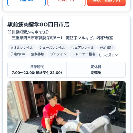
駅前筋肉留学GO四日市店
川原町駅から車で3分
三重県四日市市諏訪栄町5ー1 諏訪栄マルキビル2階7号室
タオルレンタル
シューズレンタル
ウェアレンタル
体組成計
子連れOK
無料体験
プロテイン
トレーナー指名
もっと見る
営業時間
定休日
7:00〜23:00(最終受付22:00)
要確認