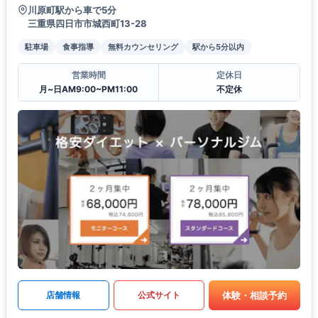
川原町駅から車で5分
三重県四日市市城西町13-28
駐車場
食事指導
無料カウンセリング
駅から5分以内
営業時間
定休日
月~日AM9:00~PM11:00
不定休
体験・相談予約
店舗情報
公式サイト