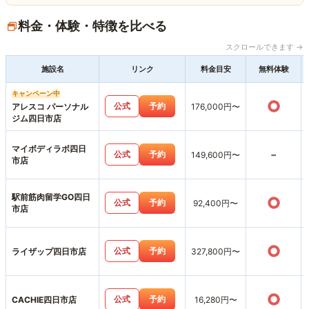
料金・体験・特徴を比べる
スクロールできます →
施設名
リンク
料金目安
無料体験
キャンペーン中
○
公式
予約
アレスコ パーソナル
176,000円〜
ジム四日市店
マイボディラボ四日
-
公式
予約
149,600円〜
市店
駅前筋肉留学GO四日
○
公式
予約
92,400円〜
市店
○
公式
予約
ライザップ四日市店
327,800円〜
○
公式
予約
CACHIE四日市店
16,280円〜