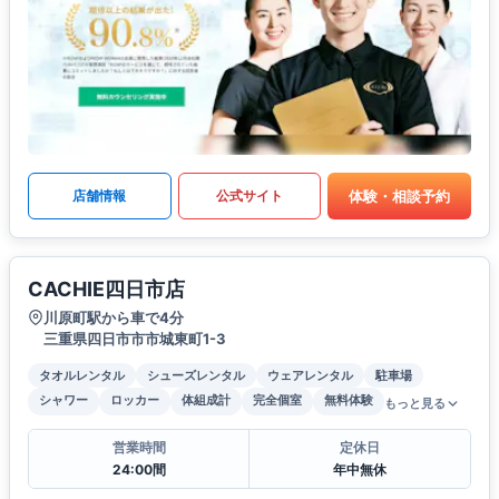
体験・相談予約
店舗情報
公式サイト
CACHIE四日市店
川原町駅から車で4分
三重県四日市市市城東町1-3
タオルレンタル
シューズレンタル
ウェアレンタル
駐車場
シャワー
ロッカー
体組成計
完全個室
無料体験
もっと見る
営業時間
定休日
24:00間
年中無休