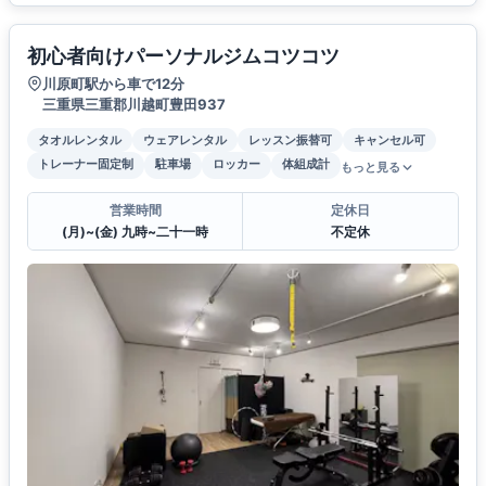
初心者向けパーソナルジムコツコツ
川原町駅から車で12分
三重県三重郡川越町豊田937
タオルレンタル
ウェアレンタル
レッスン振替可
キャンセル可
トレーナー固定制
駐車場
ロッカー
体組成計
もっと見る
営業時間
定休日
(月)~(金) 九時~二十一時
不定休