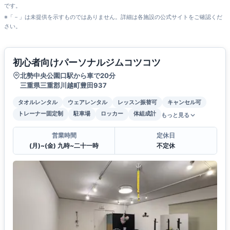
です。
※「－」は未提供を示すものではありません。詳細は各施設の公式サイトをご確認くだ
さい。
初心者向けパーソナルジムコツコツ
北勢中央公園口駅から車で20分
三重県三重郡川越町豊田937
タオルレンタル
ウェアレンタル
レッスン振替可
キャンセル可
トレーナー固定制
駐車場
ロッカー
体組成計
もっと見る
営業時間
定休日
(月)~(金) 九時~二十一時
不定休