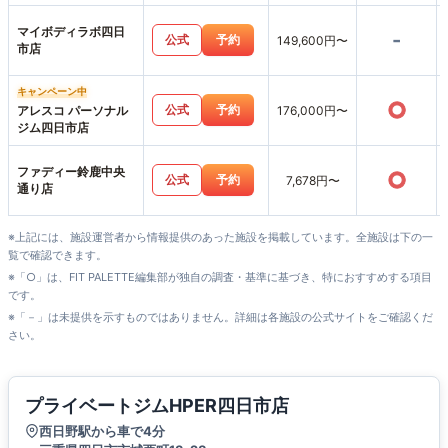
マイボディラボ四日
-
公式
予約
149,600円〜
市店
キャンペーン中
○
公式
予約
アレスコ パーソナル
176,000円〜
ジム四日市店
ファディー鈴鹿中央
○
公式
予約
7,678円〜
通り店
※上記には、施設運営者から情報提供のあった施設を掲載しています。全施設は下の一
覧で確認できます。
※「○」は、FIT PALETTE編集部が独自の調査・基準に基づき、特におすすめする項目
です。
※「－」は未提供を示すものではありません。詳細は各施設の公式サイトをご確認くだ
さい。
プライベートジムHPER四日市店
西日野駅から車で4分