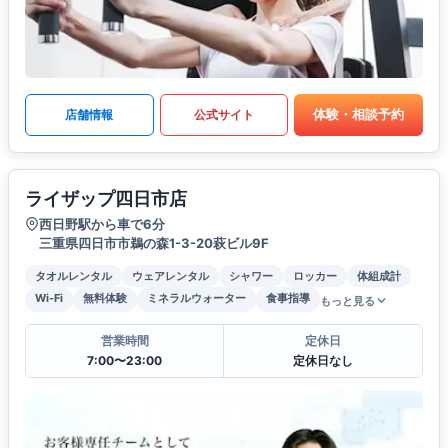
体験・相談予約
店舗情報
公式サイト
ライザップ四日市店
西日野駅から車で6分
三重県四日市市鵜の森1-3-20萩ビル9F
タオルレンタル
ウェアレンタル
シャワー
ロッカー
体組成計
Wi-Fi
無料体験
ミネラルウォーター
食事指導
もっと見る
営業時間
定休日
7:00〜23:00
定休日なし