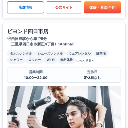
体験・相談予約
店舗情報
公式サイト
ビヨンド四日市店
西日野駅から車で5分
三重県四日市市新正4丁目1-1Antina1F
タオルレンタル
シューズレンタル
ウェアレンタル
駐車場
シャワー
ロッカー
Wi-Fi
無料体験
もっと見る
営業時間
定休日
10:00〜22:00
定休日なし