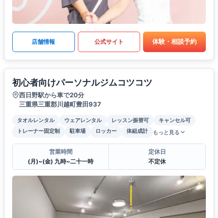
体験・相談予約
店舗情報
公式サイト
初心者向けパーソナルジムコツコツ
西日野駅から車で20分
三重県三重郡川越町豊田937
タオルレンタル
ウェアレンタル
レッスン振替可
キャンセル可
トレーナー固定制
駐車場
ロッカー
体組成計
もっと見る
営業時間
定休日
(月)~(金) 九時~二十一時
不定休