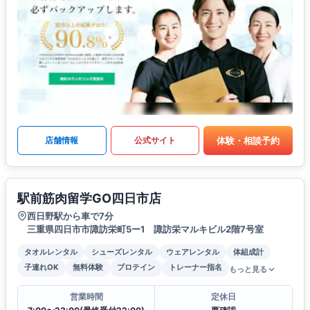
体験・相談予約
店舗情報
公式サイト
駅前筋肉留学GO四日市店
西日野駅から車で7分
三重県四日市市諏訪栄町5ー1 諏訪栄マルキビル2階7号室
タオルレンタル
シューズレンタル
ウェアレンタル
体組成計
子連れOK
無料体験
プロテイン
トレーナー指名
もっと見る
営業時間
定休日