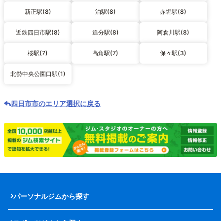
新正駅(8)
泊駅(8)
赤堀駅(8)
近鉄四日市駅(8)
追分駅(8)
阿倉川駅(8)
桜駅(7)
高角駅(7)
保々駅(3)
北勢中央公園口駅(1)
四日市市のエリア選択に戻る
パーソナルジムから探す