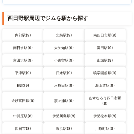
西日野駅周辺でジムを駅から探す
内部駅(9)
北楠駅(9)
南四日市駅(9)
南日永駅(9)
大矢知駅(9)
富田駅(9)
富田浜駅(9)
小古曽駅(9)
山城駅(9)
平津駅(9)
日永駅(9)
暁学園前駅(9)
楠駅(9)
河原田駅(9)
海山道駅(9)
あすなろう四日市駅
近鉄富田駅(9)
霞ヶ浦駅(9)
(8)
中川原駅(8)
伊勢川島駅(8)
伊勢松本駅(8)
四日市(8)
塩浜駅(8)
川原町駅(8)