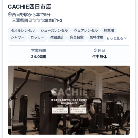
CACHIE四日市店
西日野駅から車で5分
三重県四日市市市城東町1-3
タオルレンタル
シューズレンタル
ウェアレンタル
駐車場
シャワー
ロッカー
体組成計
完全個室
無料体験
もっと見る
営業時間
定休日
24:00間
年中無休