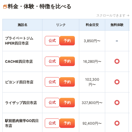
料金・体験・特徴を比べる
スクロールできます →
施設名
リンク
料金目安
無料体験
プライベートジム
-
公式
予約
3,850円〜
HPER四日市店
○
公式
予約
CACHIE四日市店
16,280円〜
102,300
○
公式
予約
ビヨンド四日市店
円〜
○
公式
予約
ライザップ四日市店
327,800円〜
駅前筋肉留学GO四日
○
公式
予約
92,400円〜
市店