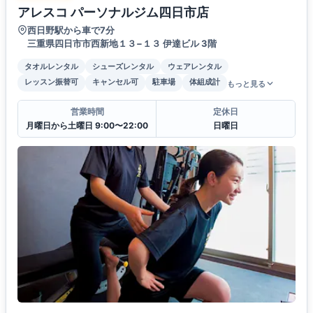
アレスコ パーソナルジム四日市店
西日野駅から車で7分
三重県四日市市西新地１３−１３ 伊達ビル 3階
タオルレンタル
シューズレンタル
ウェアレンタル
レッスン振替可
キャンセル可
駐車場
体組成計
もっと見る
営業時間
定休日
月曜日から土曜日 9:00〜22:00
日曜日