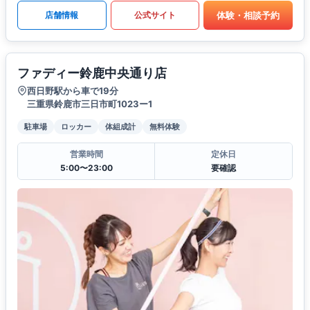
体験・相談予約
店舗情報
公式サイト
ファディー鈴鹿中央通り店
西日野駅から車で19分
三重県鈴鹿市三日市町1023ー1
駐車場
ロッカー
体組成計
無料体験
営業時間
定休日
5:00〜23:00
要確認