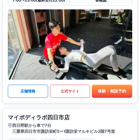
7:00〜23:00(最終受付22:00)
要確認
体験・相談予約
店舗情報
公式サイト
マイボディラボ四日市店
西日野駅から車で7分
三重県四日市市諏訪栄町5ー1諏訪栄マルキビル2階7号室