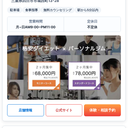
三重県四日市市城西町13-28
駐車場
食事指導
無料カウンセリング
駅から5分以内
営業時間
定休日
月~日AM9:00~PM11:00
不定休
体験・相談予約
店舗情報
公式サイト