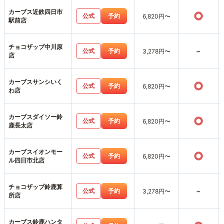
カーブス近鉄四日市
○
公式
予約
6,820円〜
駅前店
チョコザップ中川原
-
公式
予約
3,278円〜
店
カーブスサンシいく
○
公式
予約
6,820円〜
わ店
カーブスダイソー鈴
○
公式
予約
6,820円〜
鹿長太店
カーブスイオンモー
○
公式
予約
6,820円〜
ル四日市北店
チョコザップ鈴鹿算
-
公式
予約
3,278円〜
所店
カーブス鈴鹿ハンタ