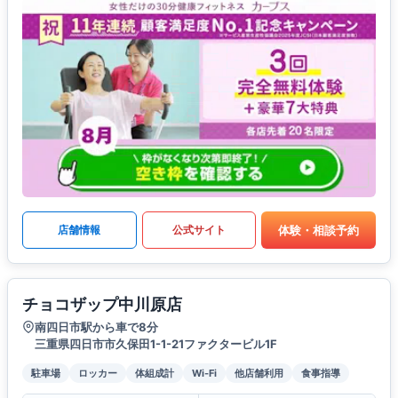
体験・相談予約
店舗情報
公式サイト
チョコザップ中川原店
南四日市駅から車で8分
三重県四日市市久保田1-1-21ファクタービル1F
駐車場
ロッカー
体組成計
Wi-Fi
他店舗利用
食事指導