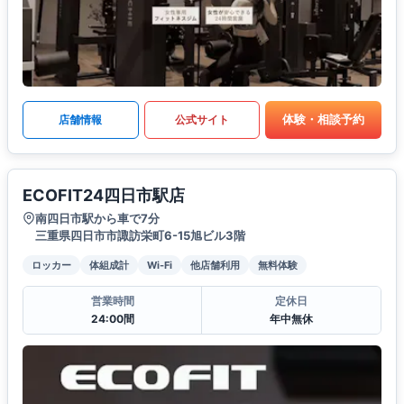
体験・相談予約
店舗情報
公式サイト
ECOFIT24四日市駅店
南四日市駅から車で7分
三重県四日市市諏訪栄町6-15旭ビル3階
ロッカー
体組成計
Wi-Fi
他店舗利用
無料体験
営業時間
定休日
24:00間
年中無休