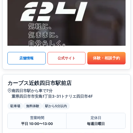
体験・相談予約
店舗情報
公式サイト
カーブス近鉄四日市駅前店
南四日市駅から車で7分
重県四日市市安島1丁目3-31トナリエ四日市4F
駐車場
無料体験
駅から5分以内
営業時間
定休日
平日 10:00〜13:00
毎週日曜日