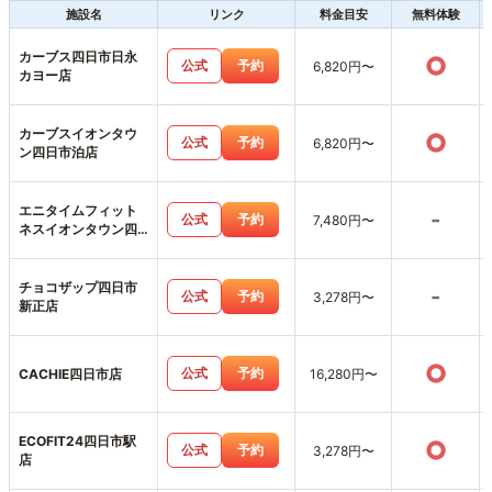
施設名
リンク
料金目安
無料体験
カーブス四日市日永
○
公式
予約
6,820円〜
カヨー店
カーブスイオンタウ
○
公式
予約
6,820円〜
ン四日市泊店
エニタイムフィット
-
公式
予約
7,480円〜
ネスイオンタウン四
日市泊店
チョコザップ四日市
-
公式
予約
3,278円〜
新正店
○
公式
予約
CACHIE四日市店
16,280円〜
ECOFIT24四日市駅
○
公式
予約
3,278円〜
店