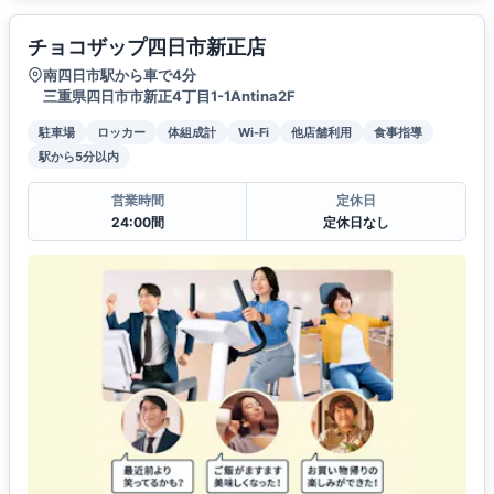
チョコザップ四日市新正店
南四日市駅から車で4分
三重県四日市市新正4丁目1-1Antina2F
駐車場
ロッカー
体組成計
Wi-Fi
他店舗利用
食事指導
駅から5分以内
営業時間
定休日
24:00間
定休日なし