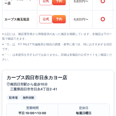
○
公式
予約
6,820円〜
ー店
○
公式
予約
カーブス南玉垣店
6,820円〜
※上記には、施設運営者から情報提供のあった施設を掲載しています。全施設は下の一
覧で確認できます。
※「○」は、FIT PALETTE編集部が独自の調査・基準に基づき、特におすすめする項目
です。
※「－」は未提供を示すものではありません。詳細は各施設の公式サイトをご確認くだ
さい。
カーブス四日市日永カヨー店
南四日市駅から徒歩10分
三重県四日市市日永4丁目2-41
駐車場
無料体験
営業時間
定休日
平日 10:00〜13:00
毎週日曜日