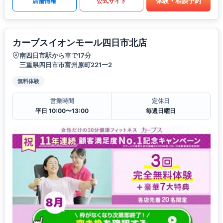
体験・相談予約
店舗情報
公式サイト
カーブスイオンモール四日市北店
南四日市駅から車で17分
三重県四日市市富州原町221ー2
無料体験
営業時間
定休日
平日 10:00〜13:00
毎週日曜日