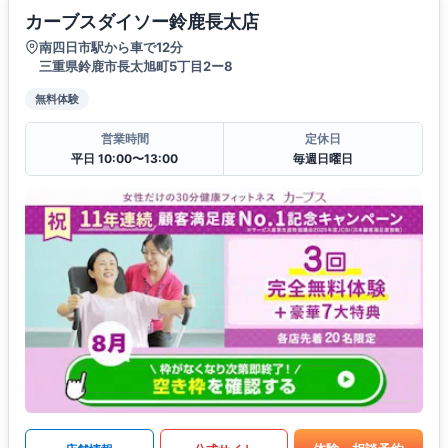
カーブスダイソー鈴鹿長太店
南四日市駅から車で12分
三重県鈴鹿市長太旭町5丁目2ー8
無料体験
営業時間
定休日
平日 10:00〜13:00
毎週日曜日