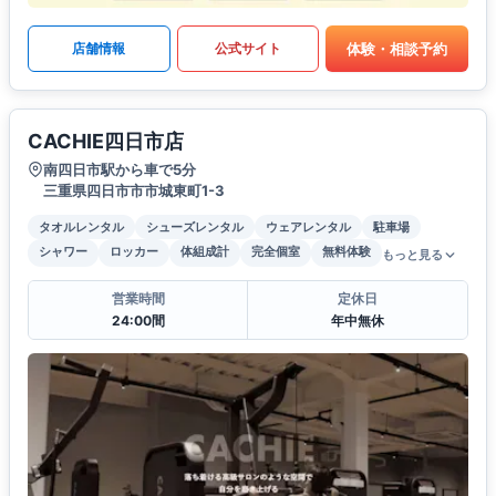
体験・相談予約
店舗情報
公式サイト
CACHIE四日市店
南四日市駅から車で5分
三重県四日市市市城東町1-3
タオルレンタル
シューズレンタル
ウェアレンタル
駐車場
シャワー
ロッカー
体組成計
完全個室
無料体験
もっと見る
営業時間
定休日
24:00間
年中無休