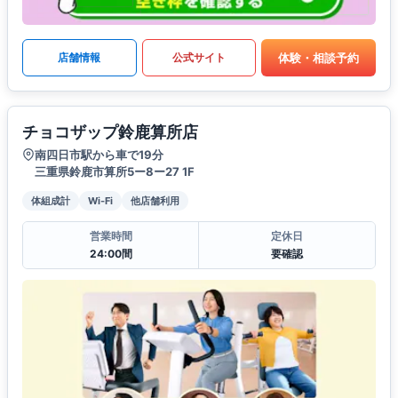
体験・相談予約
店舗情報
公式サイト
チョコザップ鈴鹿算所店
南四日市駅から車で19分
三重県鈴鹿市算所5ー8ー27 1F
体組成計
Wi-Fi
他店舗利用
営業時間
定休日
24:00間
要確認