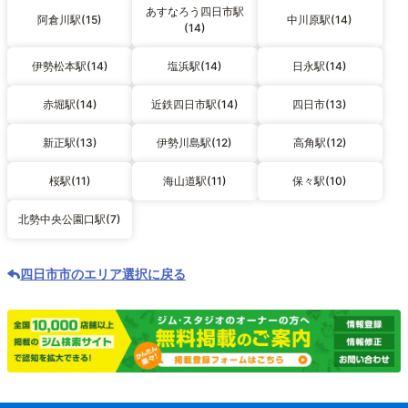
あすなろう四日市駅
阿倉川駅(15)
中川原駅(14)
(14)
伊勢松本駅(14)
塩浜駅(14)
日永駅(14)
赤堀駅(14)
近鉄四日市駅(14)
四日市(13)
新正駅(13)
伊勢川島駅(12)
高角駅(12)
桜駅(11)
海山道駅(11)
保々駅(10)
北勢中央公園口駅(7)
四日市市のエリア選択に戻る