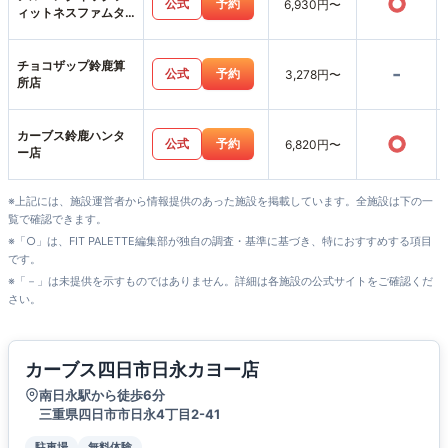
○
公式
予約
6,930円〜
ィットネスファムタ
ウン四日市上海老店
チョコザップ鈴鹿算
-
公式
予約
3,278円〜
所店
カーブス鈴鹿ハンタ
○
公式
予約
6,820円〜
ー店
※上記には、施設運営者から情報提供のあった施設を掲載しています。全施設は下の一
覧で確認できます。
※「○」は、FIT PALETTE編集部が独自の調査・基準に基づき、特におすすめする項目
です。
※「－」は未提供を示すものではありません。詳細は各施設の公式サイトをご確認くだ
さい。
カーブス四日市日永カヨー店
南日永駅から徒歩6分
三重県四日市市日永4丁目2-41
駐車場
無料体験