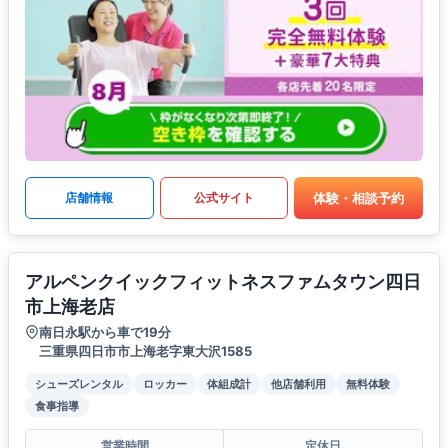
体験・相談予約
店舗情報
公式サイト
アルペンクイックフィットネスファムタウン四日
市上海老店
南日永駅から車で19分
三重県四日市市上海老字東大沢1585
シューズレンタル
ロッカー
体組成計
他店舗利用
無料体験
食事指導
営業時間
定休日