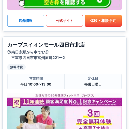
体験・相談予約
店舗情報
公式サイト
カーブスイオンモール四日市北店
南日永駅から車で17分
三重県四日市市富州原町221ー2
無料体験
営業時間
定休日
平日 10:00〜13:00
毎週日曜日