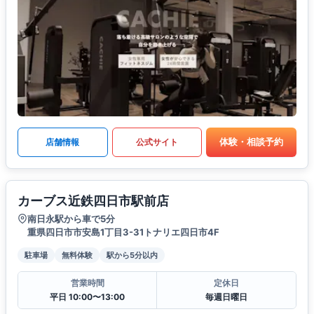
体験・相談予約
店舗情報
公式サイト
カーブス近鉄四日市駅前店
南日永駅から車で5分
重県四日市市安島1丁目3-31トナリエ四日市4F
駐車場
無料体験
駅から5分以内
営業時間
定休日
平日 10:00〜13:00
毎週日曜日