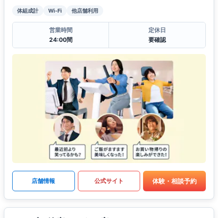
体組成計
Wi-Fi
他店舗利用
営業時間
定休日
24:00間
要確認
体験・相談予約
店舗情報
公式サイト