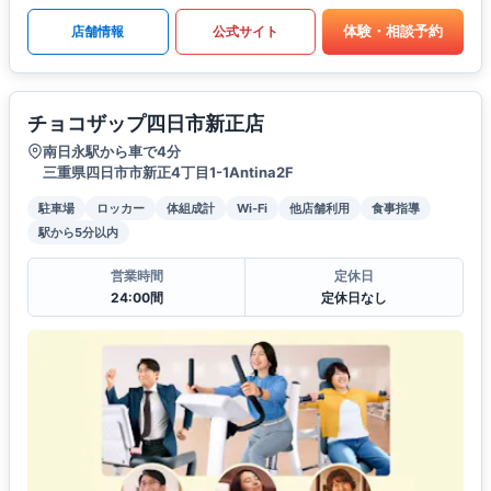
体験・相談予約
店舗情報
公式サイト
チョコザップ四日市新正店
南日永駅から車で4分
三重県四日市市新正4丁目1-1Antina2F
駐車場
ロッカー
体組成計
Wi-Fi
他店舗利用
食事指導
駅から5分以内
営業時間
定休日
24:00間
定休日なし