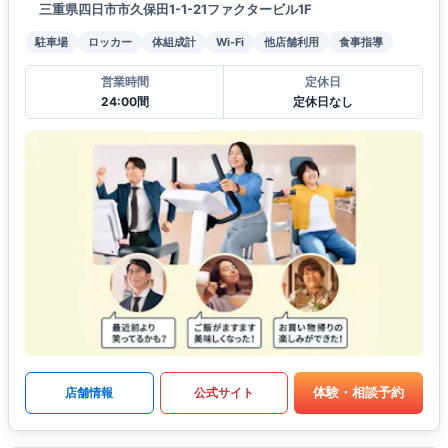
三重県四日市市久保田1-1-21ファクタービル1F
駐車場
ロッカー
体組成計
Wi-Fi
他店舗利用
食事指導
営業時間
定休日
24:00間
定休日なし
体験・相談予約
店舗情報
公式サイト