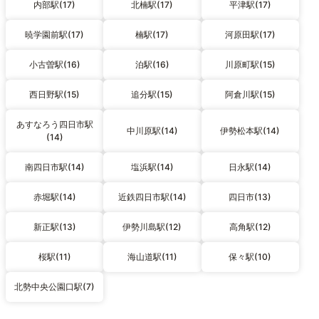
内部駅(17)
北楠駅(17)
平津駅(17)
暁学園前駅(17)
楠駅(17)
河原田駅(17)
小古曽駅(16)
泊駅(16)
川原町駅(15)
西日野駅(15)
追分駅(15)
阿倉川駅(15)
あすなろう四日市駅
中川原駅(14)
伊勢松本駅(14)
(14)
南四日市駅(14)
塩浜駅(14)
日永駅(14)
赤堀駅(14)
近鉄四日市駅(14)
四日市(13)
新正駅(13)
伊勢川島駅(12)
高角駅(12)
桜駅(11)
海山道駅(11)
保々駅(10)
北勢中央公園口駅(7)