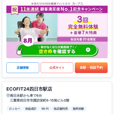
体験・相談予約
店舗情報
公式サイト
ECOFIT24四日市駅店
南日永駅から車で6分
三重県四日市市諏訪栄町6-15旭ビル3階
ロッカー
体組成計
Wi-Fi
他店舗利用
無料体験