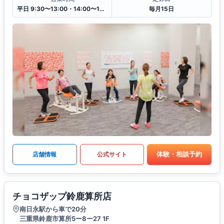
平日 9:30〜13:00・14:00〜19:30
毎月15日
体験・相談予約
店舗情報
公式サイト
チョコザップ鈴鹿算所店
南日永駅から車で20分
三重県鈴鹿市算所5ー8ー27 1F