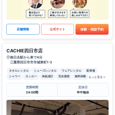
体験・相談予約
店舗情報
公式サイト
CACHIE四日市店
南日永駅から車で4分
三重県四日市市市城東町1-3
タオルレンタル
シューズレンタル
ウェアレンタル
駐車場
シャワー
ロッカー
体組成計
完全個室
無料体験
もっと見る
営業時間
定休日
24:00間
年中無休