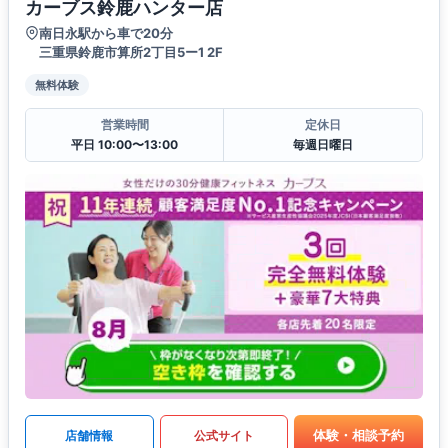
カーブス鈴鹿ハンター店
南日永駅から車で20分
三重県鈴鹿市算所2丁目5ー1 2F
無料体験
営業時間
定休日
平日 10:00〜13:00
毎週日曜日
体験・相談予約
店舗情報
公式サイト