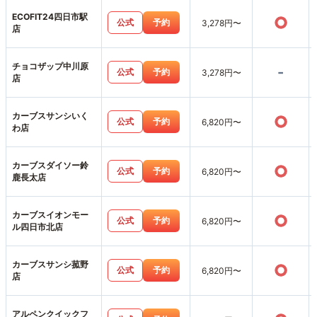
ECOFIT24四日市駅
○
公式
予約
3,278円〜
店
チョコザップ中川原
-
公式
予約
3,278円〜
店
カーブスサンシいく
○
公式
予約
6,820円〜
わ店
カーブスダイソー鈴
○
公式
予約
6,820円〜
鹿長太店
カーブスイオンモー
○
公式
予約
6,820円〜
ル四日市北店
カーブスサンシ菰野
○
公式
予約
6,820円〜
店
アルペンクイックフ