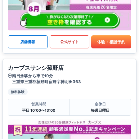
体験・相談予約
店舗情報
公式サイト
カーブスサンシ菰野店
南日永駅から車で19分
三重県三重郡菰野町宿野字神明田363
無料体験
営業時間
定休日
平日 10:00〜13:00
毎週日曜日