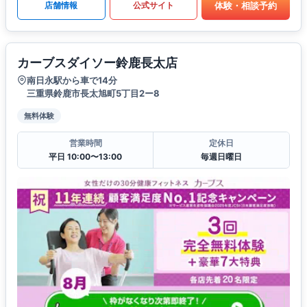
体験・相談予約
店舗情報
公式サイト
カーブスダイソー鈴鹿長太店
南日永駅から車で14分
三重県鈴鹿市長太旭町5丁目2ー8
無料体験
営業時間
定休日
平日 10:00〜13:00
毎週日曜日