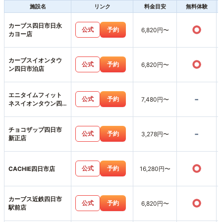
施設名
リンク
料金目安
無料体験
カーブス四日市日永
○
公式
予約
6,820円〜
カヨー店
カーブスイオンタウ
○
公式
予約
6,820円〜
ン四日市泊店
エニタイムフィット
-
公式
予約
7,480円〜
ネスイオンタウン四
日市泊店
チョコザップ四日市
-
公式
予約
3,278円〜
新正店
○
公式
予約
CACHIE四日市店
16,280円〜
カーブス近鉄四日市
○
公式
予約
6,820円〜
駅前店