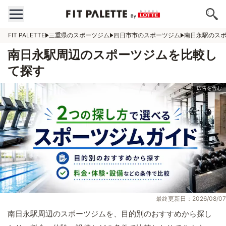
FIT PALETTE
三重県のスポーツジム
四日市市のスポーツジム
南日永駅のス
南日永駅周辺のスポーツジムを比較し
て探す
最終更新日：2026/08/07
南日永駅周辺のスポーツジムを、目的別のおすすめから探し