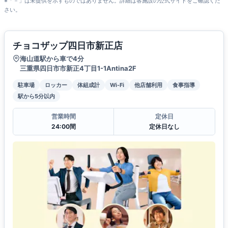
※「－」は未提供を示すものではありません。詳細は各施設の公式サイトをご確認くだ
さい。
チョコザップ四日市新正店
海山道駅から車で4分
三重県四日市市新正4丁目1-1Antina2F
駐車場
ロッカー
体組成計
Wi-Fi
他店舗利用
食事指導
駅から5分以内
営業時間
定休日
24:00間
定休日なし