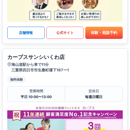
体験・相談予約
店舗情報
公式サイト
カーブスサンシいくわ店
海山道駅から車で11分
三重県四日市市生桑町榎下167ー1
無料体験
営業時間
定休日
平日 10:00〜13:00
毎週日曜日