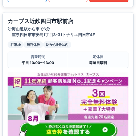
カーブス近鉄四日市駅前店
海山道駅から車で6分
重県四日市市安島1丁目3-31トナリエ四日市4F
駐車場
無料体験
駅から5分以内
営業時間
定休日
平日 10:00〜13:00
毎週日曜日