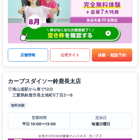
体験・相談予約
店舗情報
公式サイト
カーブスダイソー鈴鹿長太店
海山道駅から車で12分
三重県鈴鹿市長太旭町5丁目2ー8
無料体験
営業時間
定休日
平日 10:00〜13:00
毎週日曜日