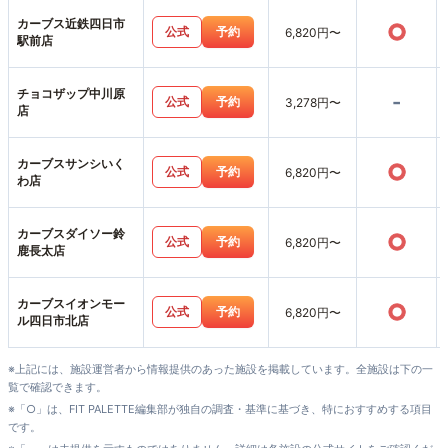
カーブス近鉄四日市
○
公式
予約
6,820円〜
駅前店
チョコザップ中川原
-
公式
予約
3,278円〜
店
カーブスサンシいく
○
公式
予約
6,820円〜
わ店
カーブスダイソー鈴
○
公式
予約
6,820円〜
鹿長太店
カーブスイオンモー
○
公式
予約
6,820円〜
ル四日市北店
※上記には、施設運営者から情報提供のあった施設を掲載しています。全施設は下の一
覧で確認できます。
※「○」は、FIT PALETTE編集部が独自の調査・基準に基づき、特におすすめする項目
です。