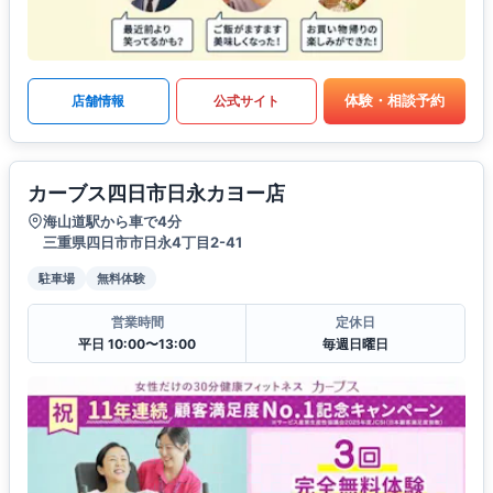
体験・相談予約
店舗情報
公式サイト
カーブス四日市日永カヨー店
海山道駅から車で4分
三重県四日市市日永4丁目2-41
駐車場
無料体験
営業時間
定休日
平日 10:00〜13:00
毎週日曜日