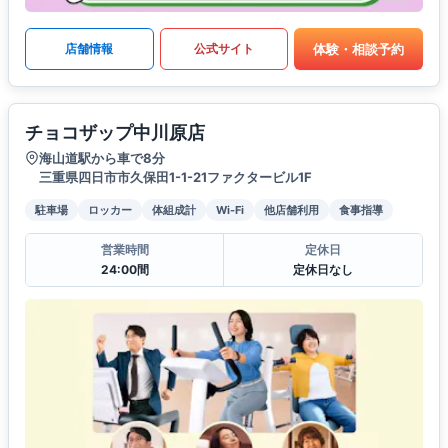
体験・相談予約
店舗情報
公式サイト
チョコザップ中川原店
海山道駅から車で8分
三重県四日市市久保田1-1-21ファクタービル1F
駐車場
ロッカー
体組成計
Wi-Fi
他店舗利用
食事指導
営業時間
定休日
24:00間
定休日なし