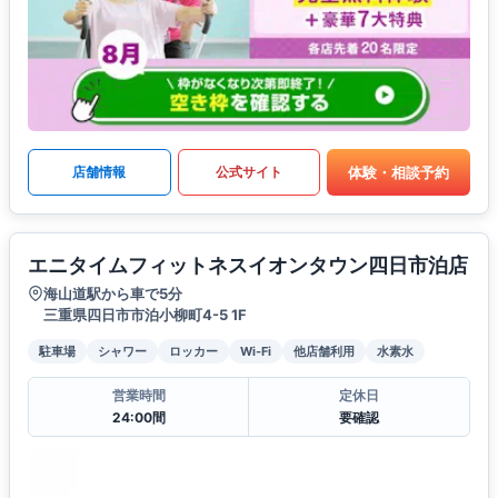
体験・相談予約
店舗情報
公式サイト
エニタイムフィットネスイオンタウン四日市泊店
海山道駅から車で5分
三重県四日市市泊小柳町4-5 1F
駐車場
シャワー
ロッカー
Wi-Fi
他店舗利用
水素水
営業時間
定休日
24:00間
要確認