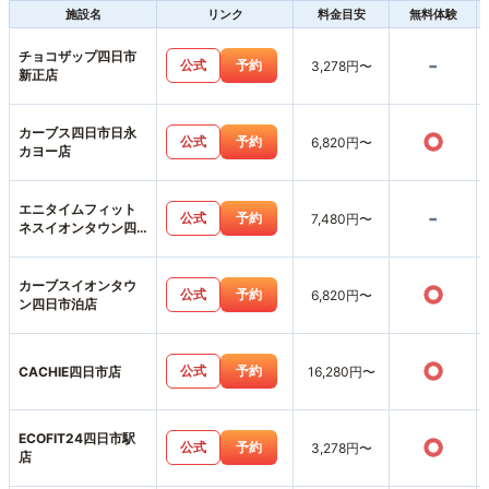
施設名
リンク
料金目安
無料体験
チョコザップ四日市
-
公式
予約
3,278円〜
新正店
カーブス四日市日永
○
公式
予約
6,820円〜
カヨー店
エニタイムフィット
-
公式
予約
7,480円〜
ネスイオンタウン四
日市泊店
カーブスイオンタウ
○
公式
予約
6,820円〜
ン四日市泊店
○
公式
予約
CACHIE四日市店
16,280円〜
ECOFIT24四日市駅
○
公式
予約
3,278円〜
店