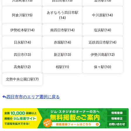
川原町駅(15)
西日野駅(15)
追分駅(15)
あすなろう四日市駅
阿倉川駅(15)
中川原駅(14)
(14)
伊勢松本駅(14)
南四日市駅(14)
塩浜駅(14)
日永駅(14)
赤堀駅(14)
近鉄四日市駅(14)
四日市(13)
新正駅(13)
伊勢川島駅(12)
高角駅(12)
桜駅(11)
保々駅(10)
北勢中央公園口駅(7)
四日市市のエリア選択に戻る