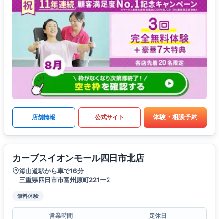
体験・相談予約
店舗情報
公式サイト
カーブスイオンモール四日市北店
海山道駅から車で16分
三重県四日市市富州原町221ー2
無料体験
営業時間
定休日