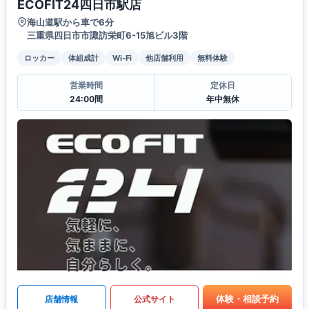
ECOFIT24四日市駅店
海山道駅から車で6分
三重県四日市市諏訪栄町6-15旭ビル3階
ロッカー
体組成計
Wi-Fi
他店舗利用
無料体験
営業時間
定休日
24:00間
年中無休
体験・相談予約
店舗情報
公式サイト