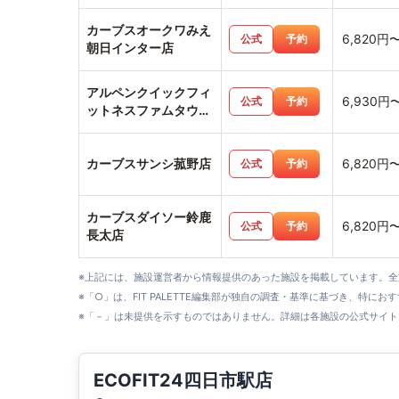
泊店
カーブスオークワみえ
6,820円
公式
予約
朝日インター店
アルペンクイックフィ
6,930円
公式
予約
ットネスファムタウン
四日市上海老店
カーブスサンシ菰野店
6,820円
公式
予約
カーブスダイソー鈴鹿
6,820円
公式
予約
長太店
※上記には、施設運営者から情報提供のあった施設を掲載しています。
※「○」は、FIT PALETTE編集部が独自の調査・基準に基づき、特にお
※「－」は未提供を示すものではありません。詳細は各施設の公式サイト
ECOFIT24四日市駅店