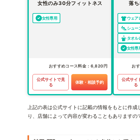
女性のみ30分フィットネス
落ち
女性専用
ウェア
シュー
タオル
女性専
おすすめコース料金
6,820円
お
公式サイトで見
公式サイ
体験・相談予約
る
る
上記の表は公式サイトに記載の情報をもとに作成
り、店舗によって内容が変わることもありますの