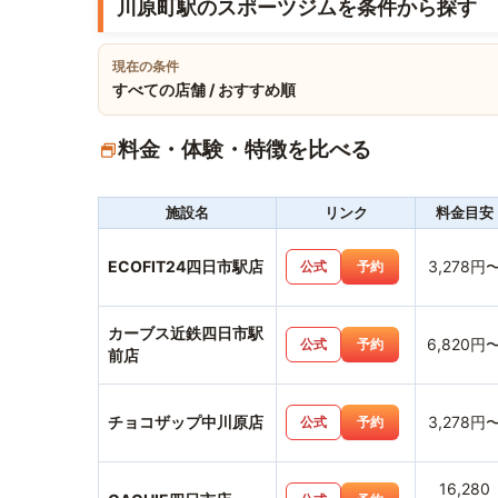
川原町駅のスポーツジムを条件から探す
現在の条件
すべての店舗 / おすすめ順
料金・体験・特徴を比べる
施設名
リンク
料金目安
ECOFIT24四日市駅店
3,278円
公式
予約
カーブス近鉄四日市駅
6,820円
公式
予約
前店
チョコザップ中川原店
3,278円
公式
予約
16,280