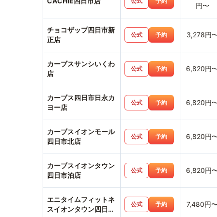
CACHIE四日市店
公式
予約
円〜
チョコザップ四日市新
3,278円
公式
予約
正店
カーブスサンシいくわ
6,820円
公式
予約
店
カーブス四日市日永カ
6,820円
公式
予約
ヨー店
カーブスイオンモール
6,820円
公式
予約
四日市北店
カーブスイオンタウン
6,820円
公式
予約
四日市泊店
エニタイムフィットネ
7,480円
公式
予約
スイオンタウン四日市