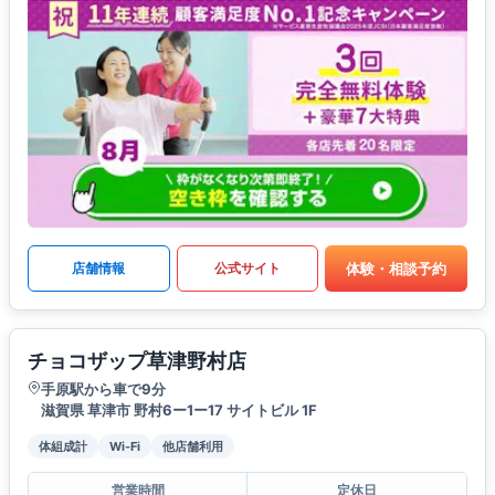
体験・相談予約
店舗情報
公式サイト
チョコザップ草津野村店
手原駅から車で9分
滋賀県 草津市 野村6ー1ー17 サイトビル 1F
体組成計
Wi-Fi
他店舗利用
営業時間
定休日