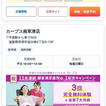
体験・相談予約
店舗情報
公式サイト
カーブス南草津店
手原駅から車で10分
滋賀県草津市追分南4丁目5-72F
駐車場
無料体験
営業時間
定休日
平日 10:00〜13:00
毎週日曜日