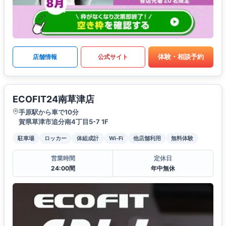
体験・相談予約
店舗情報
公式サイト
ECOFIT24南草津店
手原駅から車で10分
賀県草津市追分南4丁目5-7 1F
駐車場
ロッカー
体組成計
Wi-Fi
他店舗利用
無料体験
営業時間
定休日
24:00間
年中無休