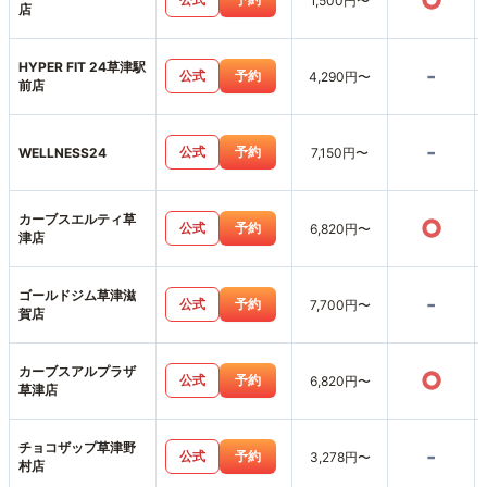
○
1,500円〜
店
HYPER FIT 24草津駅
-
公式
予約
4,290円〜
前店
-
公式
予約
WELLNESS24
7,150円〜
カーブスエルティ草
○
公式
予約
6,820円〜
津店
ゴールドジム草津滋
-
公式
予約
7,700円〜
賀店
カーブスアルプラザ
○
公式
予約
6,820円〜
草津店
チョコザップ草津野
-
公式
予約
3,278円〜
村店