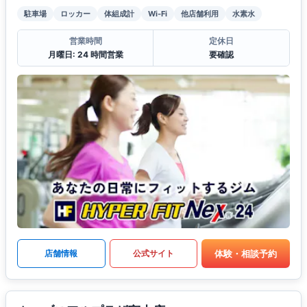
駐車場
ロッカー
体組成計
Wi-Fi
他店舗利用
水素水
営業時間
定休日
月曜日: 24 時間営業
要確認
体験・相談予約
店舗情報
公式サイト