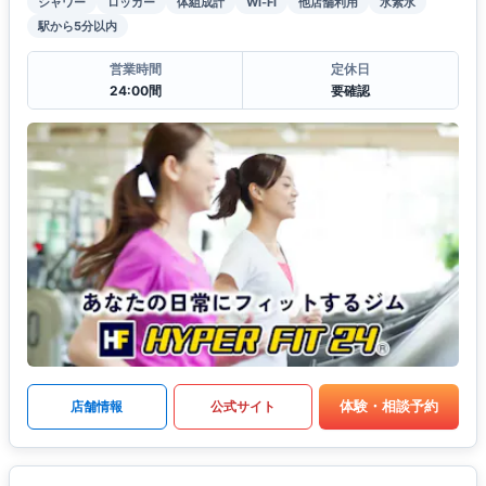
シャワー
ロッカー
体組成計
Wi-Fi
他店舗利用
水素水
駅から5分以内
営業時間
定休日
24:00間
要確認
体験・相談予約
店舗情報
公式サイト