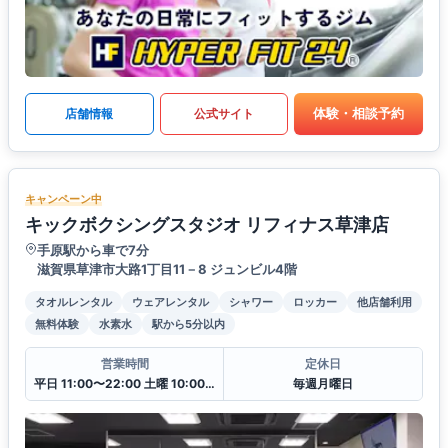
体験・相談予約
店舗情報
公式サイト
キャンペーン中
キックボクシングスタジオ リフィナス草津店
手原駅から車で7分
滋賀県草津市大路1丁目11－8 ジュンビル4階
タオルレンタル
ウェアレンタル
シャワー
ロッカー
他店舗利用
無料体験
水素水
駅から5分以内
営業時間
定休日
平日 11:00〜22:00 土曜 10:00〜20:00 日・祝 10:00〜18:00
毎週月曜日