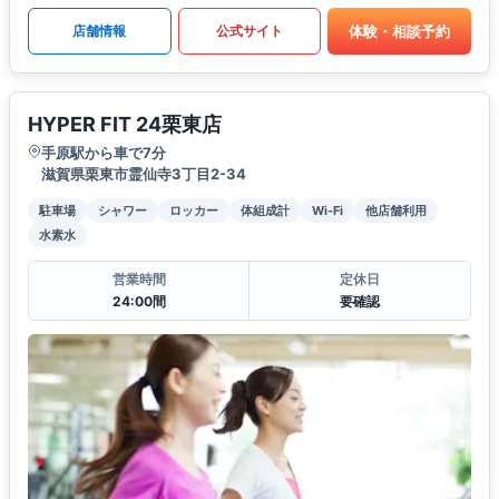
体験・相談予約
店舗情報
公式サイト
HYPER FIT 24栗東店
手原駅から車で7分
滋賀県栗東市霊仙寺3丁目2-34
駐車場
シャワー
ロッカー
体組成計
Wi-Fi
他店舗利用
水素水
営業時間
定休日
24:00間
要確認