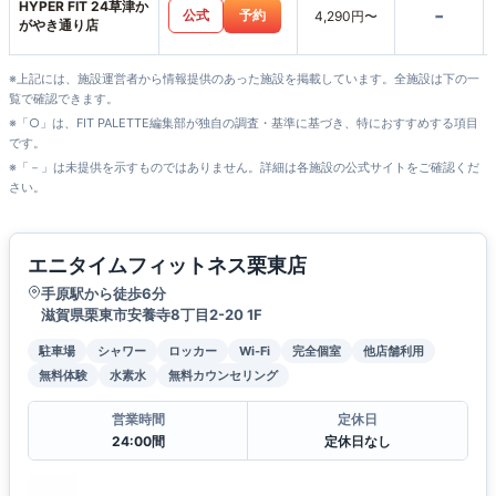
HYPER FIT 24草津か
-
公式
予約
4,290円〜
がやき通り店
※上記には、施設運営者から情報提供のあった施設を掲載しています。全施設は下の一
覧で確認できます。
※「○」は、FIT PALETTE編集部が独自の調査・基準に基づき、特におすすめする項目
です。
※「－」は未提供を示すものではありません。詳細は各施設の公式サイトをご確認くだ
さい。
エニタイムフィットネス栗東店
手原駅から徒歩6分
滋賀県栗東市安養寺8丁目2-20 1F
駐車場
シャワー
ロッカー
Wi-Fi
完全個室
他店舗利用
無料体験
水素水
無料カウンセリング
営業時間
定休日
24:00間
定休日なし