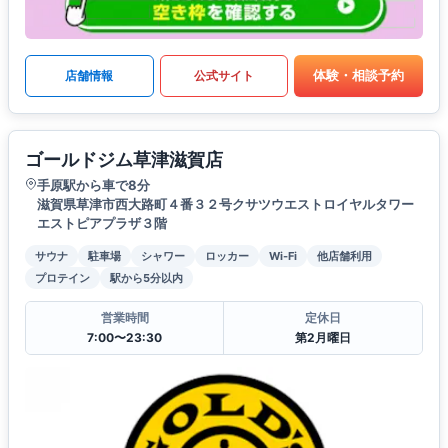
体験・相談予約
店舗情報
公式サイト
ゴールドジム草津滋賀店
手原駅から車で8分
滋賀県草津市西大路町４番３２号クサツウエストロイヤルタワー
エストピアプラザ３階
サウナ
駐車場
シャワー
ロッカー
Wi-Fi
他店舗利用
プロテイン
駅から5分以内
営業時間
定休日
7:00〜23:30
第2月曜日