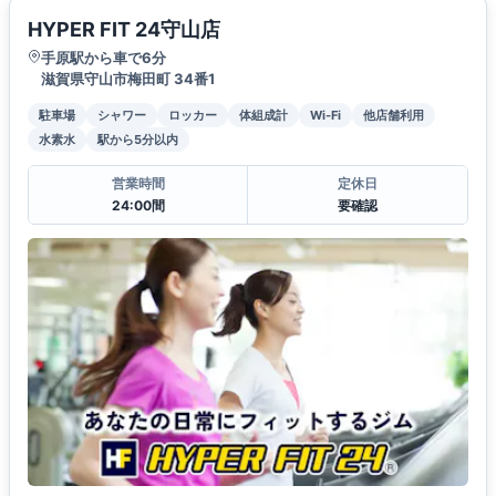
HYPER FIT 24守山店
手原駅から車で6分
滋賀県守山市梅田町 34番1
駐車場
シャワー
ロッカー
体組成計
Wi-Fi
他店舗利用
水素水
駅から5分以内
営業時間
定休日
24:00間
要確認