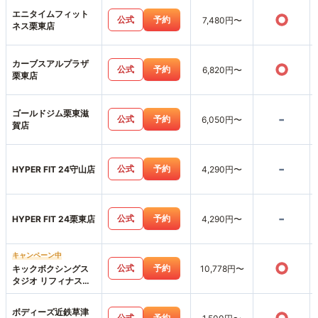
エニタイムフィット
○
公式
予約
7,480円〜
ネス栗東店
カーブスアルプラザ
○
公式
予約
6,820円〜
栗東店
ゴールドジム栗東滋
-
公式
予約
6,050円〜
賀店
-
公式
予約
HYPER FIT 24守山店
4,290円〜
-
公式
予約
HYPER FIT 24栗東店
4,290円〜
キャンペーン中
○
公式
予約
キックボクシングス
10,778円〜
タジオ リフィナス草
津店
ボディーズ近鉄草津
公式
予約