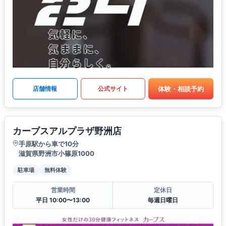
体験・相談予約
店舗情報
公式サイト
カーブスアルプラザ野洲店
手原駅から車で10分
滋賀県野洲市小篠原1000
駐車場
無料体験
営業時間
定休日
平日 10:00〜13:00
毎週日曜日