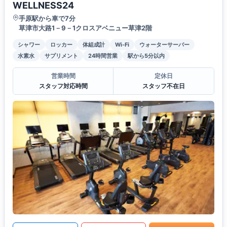
WELLNESS24
手原駅から車で7分
草津市大路1－9－1クロスアベニュー草津2階
シャワー
ロッカー
体組成計
Wi-Fi
ウォーターサーバー
水素水
サプリメント
24時間営業
駅から5分以内
営業時間
定休日
スタッフ対応時間
スタッフ不在日