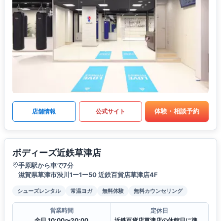
体験・相談予約
店舗情報
公式サイト
ボディーズ近鉄草津店
手原駅から車で7分
滋賀県草津市渋川1ー1ー50 近鉄百貨店草津店4F
シューズレンタル
常温ヨガ
無料体験
無料カウンセリング
営業時間
定休日
全日 10:00〜20:00
近鉄百貨店草津店の休館日に準ずる