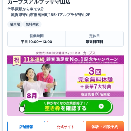
カーブスアルプラザ守山店
手原駅から車で9分
滋賀県守山市播磨田町185-1アルプラザ守山2F
駐車場
無料体験
営業時間
定休日
平日 10:00〜13:00
毎週日曜日
体験・相談予約
店舗情報
公式サイト