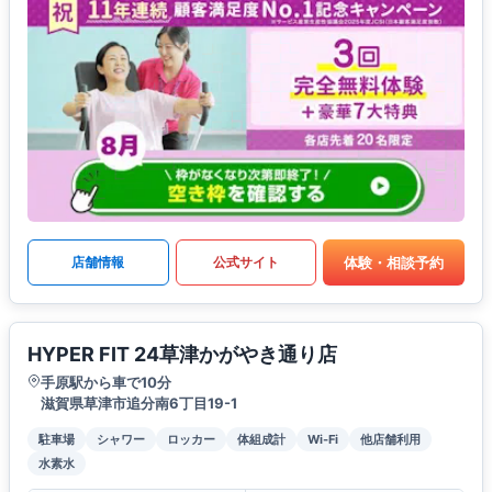
体験・相談予約
店舗情報
公式サイト
HYPER FIT 24草津かがやき通り店
手原駅から車で10分
滋賀県草津市追分南6丁目19-1
駐車場
シャワー
ロッカー
体組成計
Wi-Fi
他店舗利用
水素水