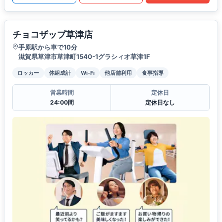
チョコザップ草津店
手原駅から車で10分
滋賀県草津市草津町1540-1グラシィオ草津1F
ロッカー
体組成計
Wi-Fi
他店舗利用
食事指導
営業時間
定休日
24:00間
定休日なし