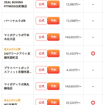
ZEAL BOXING
-
公式
予約
12,980円〜
FITNESS出町柳店
-
公式
予約
パーソナルラボR
72,598円〜
マイボディラボ千本
-
公式
予約
149,600円〜
今出川店
キャンペーン中
○
公式
予約
24/7ワークアウト京
10,450円〜
都河原町店
プライベートボック
-
公式
予約
4,400円〜
スフィット京都河原
町店
マイボディラボ烏丸
-
公式
予約
149,600円〜
御池店
キャンペーン中
○
公式
予約
25,520円〜
W2京都店