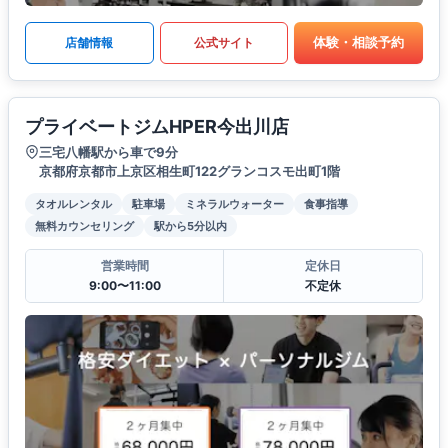
体験・相談予約
店舗情報
公式サイト
プライベートジムHPER今出川店
三宅八幡駅から車で9分
京都府京都市上京区相生町122グランコスモ出町1階
タオルレンタル
駐車場
ミネラルウォーター
食事指導
無料カウンセリング
駅から5分以内
営業時間
定休日
9:00〜11:00
不定休