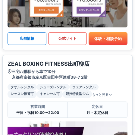
体験・相談予約
店舗情報
公式サイト
ZEAL BOXING FITNESS出町柳店
三宅八幡駅から車で10分
京都府京都市左京区吉田中阿達町38-7 2階
タオルレンタル
シューズレンタル
ウェアレンタル
レッスン振替可
キャンセル可
競技特化型ジム
もっと見る
営業時間
定休日
平日・祝日10:00〜22:00
月・木定休日