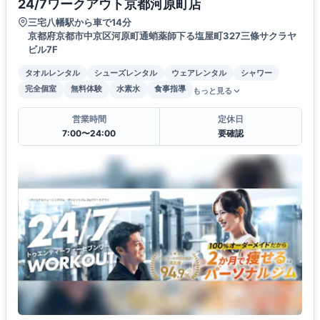
24/7ワークアウト京都河原町店
三宅八幡駅から車で14分
京都府京都市中京区河原町通蛸薬師下る塩屋町327三條サクラヤ
ビル7F
タオルレンタル
シューズレンタル
ウェアレンタル
シャワー
完全個室
無料体験
水素水
食事指導
もっと見る
営業時間
定休日
7:00〜24:00
要確認