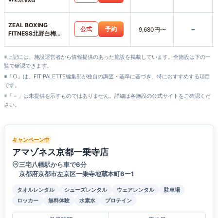
ZEAL BOXING
-
公式
予約
9,680円〜
FITNESS北野白梅町
店
※上記には、施設運営者から情報提供のあった施設を掲載しています。全施設は下の一
覧で確認できます。
※「○」は、FIT PALETTE編集部が独自の調査・基準に基づき、特におすすめする項目
です。
※「－」は未提供を示すものではありません。詳細は各施設の公式サイトをご確認くだ
さい。
キャンペーン中
アマゾネス京都一乗寺店
三宅八幡駅から車で6分
京都府京都市左京区一乗寺地蔵本町6ー1
タオルレンタル
シューズレンタル
ウェアレンタル
駐車場
ロッカー
無料体験
水素水
プロテイン