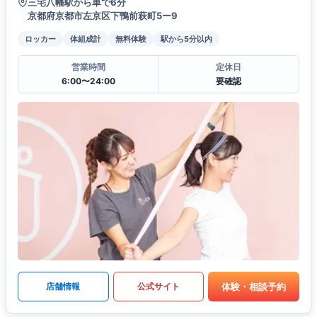
三宅八幡駅から車で6分
京都府京都市左京区下鴨前萩町5ー9
ロッカー
体組成計
無料体験
駅から5分以内
営業時間
定休日
6:00〜24:00
要確認
体験・相談予約
店舗情報
公式サイト