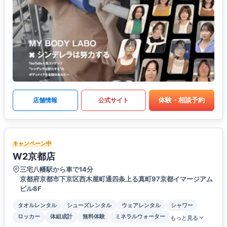
体験・相談予約
店舗情報
公式サイト
キャンペーン中
W2京都店
三宅八幡駅から車で14分
京都府京都市下京区西木屋町通四条上る真町97京都イマージアム
ビル8F
タオルレンタル
シューズレンタル
ウェアレンタル
シャワー
ロッカー
体組成計
無料体験
ミネラルウォーター
もっと見る