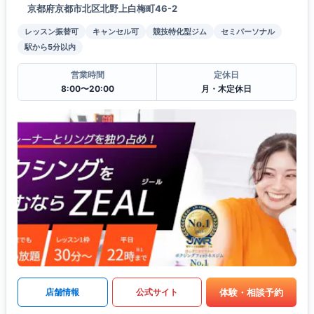
京都府京都市北区北野上白梅町46-2
レッスン振替可
キャンセル可
競技特化型ジム
セミパーソナル
駅から5分以内
営業時間
定休日
8:00〜20:00
月・木定休日
体験・相談予約
店舗情報
公式サイト