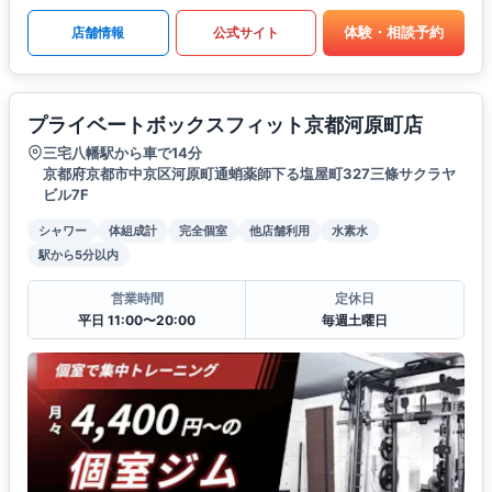
体験・相談予約
店舗情報
公式サイト
プライベートボックスフィット京都河原町店
三宅八幡駅から車で14分
京都府京都市中京区河原町通蛸薬師下る塩屋町327三條サクラヤ
ビル7F
シャワー
体組成計
完全個室
他店舗利用
水素水
駅から5分以内
営業時間
定休日
平日 11:00〜20:00
毎週土曜日