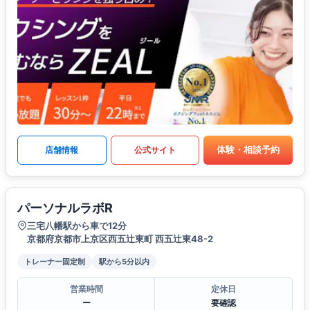
体験・相談予約
店舗情報
公式サイト
パーソナルラボR
三宅八幡駅から車で12分
京都府京都市上京区西五辻東町 西五辻東48-2
トレーナー固定制
駅から5分以内
営業時間
定休日
ー
要確認