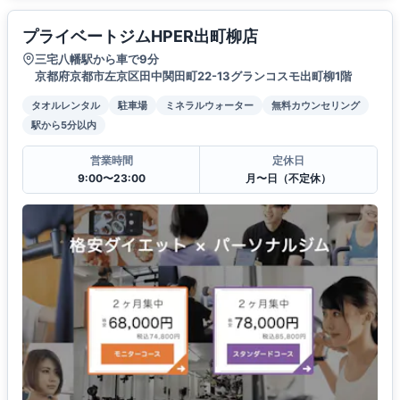
プライベートジムHPER出町柳店
三宅八幡駅から車で9分
京都府京都市左京区田中関田町22-13グランコスモ出町柳1階
タオルレンタル
駐車場
ミネラルウォーター
無料カウンセリング
駅から5分以内
営業時間
定休日
9:00〜23:00
月〜日（不定休）