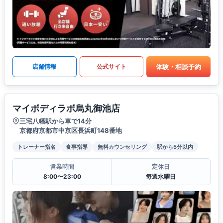
体験・相談予約
店舗情報
公式サイト
マイボディラボ烏丸御池店
三宅八幡駅から車で14分
京都府京都市中京区長浜町148番地
トレーナー指名
食事指導
無料カウンセリング
駅から5分以内
営業時間
定休日
8:00〜23:00
毎週水曜日