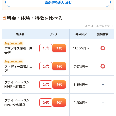
条件を絞り込む
料金・体験・特徴を比べる
スクロールできます →
施設名
リンク
料金目安
無料体験
キャンペーン中
○
公式
予約
アマゾネス京都一乗
11,000円〜
寺店
キャンペーン中
○
公式
予約
ファディー京都北山
7,678円〜
店
プライベートジム
-
公式
予約
3,850円〜
HPER出町柳店
プライベートジム
-
公式
予約
3,850円〜
HPER今出川店