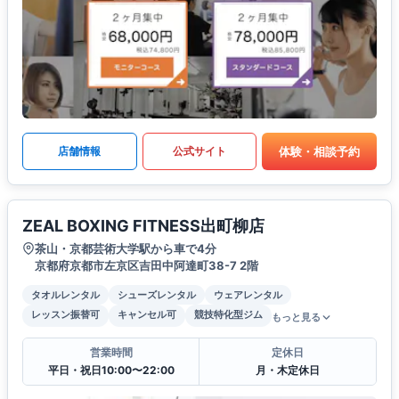
体験・相談予約
店舗情報
公式サイト
ZEAL BOXING FITNESS出町柳店
茶山・京都芸術大学駅から車で4分
京都府京都市左京区吉田中阿達町38-7 2階
タオルレンタル
シューズレンタル
ウェアレンタル
レッスン振替可
キャンセル可
競技特化型ジム
もっと見る
営業時間
定休日
平日・祝日10:00〜22:00
月・木定休日