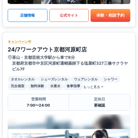
体験・相談予約
店舗情報
公式サイト
キャンペーン中
24/7ワークアウト京都河原町店
茶山・京都芸術大学駅から車で8分
京都府京都市中京区河原町通蛸薬師下る塩屋町327三條サクラヤ
ビル7F
タオルレンタル
シューズレンタル
ウェアレンタル
シャワー
完全個室
無料体験
水素水
食事指導
もっと見る
営業時間
定休日
7:00〜24:00
要確認