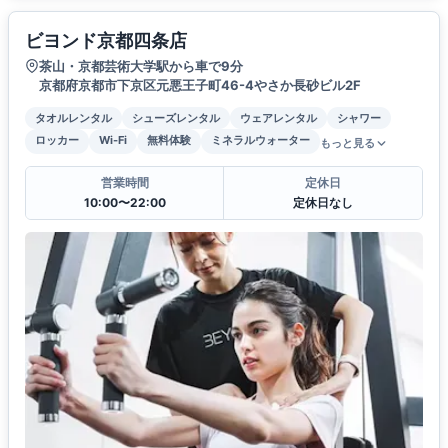
ビヨンド京都四条店
茶山・京都芸術大学駅から車で9分
京都府京都市下京区元悪王子町46-4やさか長砂ビル2F
タオルレンタル
シューズレンタル
ウェアレンタル
シャワー
ロッカー
Wi-Fi
無料体験
ミネラルウォーター
もっと見る
営業時間
定休日
10:00〜22:00
定休日なし