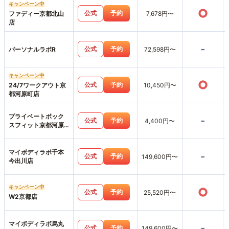
キャンペーン中
○
公式
予約
ファディー京都北山
7,678円〜
店
-
公式
予約
パーソナルラボR
72,598円〜
キャンペーン中
○
公式
予約
24/7ワークアウト京
10,450円〜
都河原町店
プライベートボック
-
公式
予約
4,400円〜
スフィット京都河原
町店
マイボディラボ千本
-
公式
予約
149,600円〜
今出川店
キャンペーン中
○
公式
予約
25,520円〜
W2京都店
マイボディラボ烏丸
-
公式
予約
149,600円〜