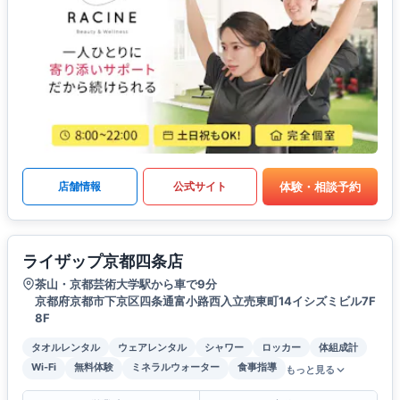
体験・相談予約
店舗情報
公式サイト
ライザップ京都四条店
茶山・京都芸術大学駅から車で9分
京都府京都市下京区四条通富小路西入立売東町14イシズミビル7F
8F
タオルレンタル
ウェアレンタル
シャワー
ロッカー
体組成計
Wi-Fi
無料体験
ミネラルウォーター
食事指導
もっと見る