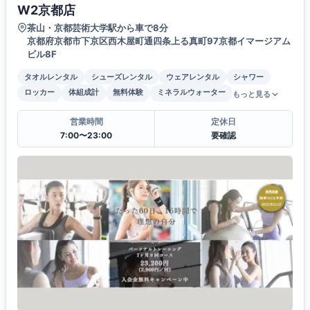
W2京都店
茶山・京都芸術大学駅から車で8分
京都府京都市下京区西木屋町通四条上る真町97京都イマージアム
ビル8F
タオルレンタル
シューズレンタル
ウェアレンタル
シャワー
ロッカー
体組成計
無料体験
ミネラルウォーター
もっと見る
営業時間
定休日
7:00〜23:00
要確認