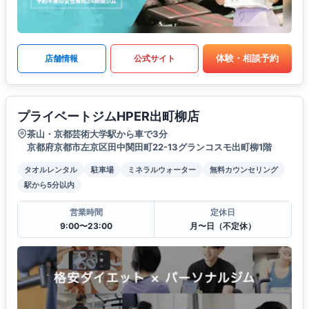
体験・相談予約
店舗情報
公式サイト
プライベートジムHPER出町柳店
茶山・京都芸術大学駅から車で3分
京都府京都市左京区田中関田町22-13グランコスモ出町柳1階
タオルレンタル
駐車場
ミネラルウォーター
無料カウンセリング
駅から5分以内
営業時間
定休日
9:00〜23:00
月〜日（不定休）