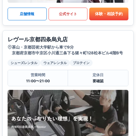
体験・相談予約
店舗情報
公式サイト
レヴール京都四条烏丸店
茶山・京都芸術大学駅から車で9分
京都府京都市中京区小川通三条下る猩々町128松本ビル4階B号
シューズレンタル
ウェアレンタル
プロテイン
営業時間
定休日
11:00〜21:00
要確認