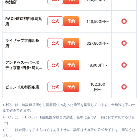
御池店
RACINE京都四条烏丸
○
公式
予約
148,500円〜
店
ライザップ京都四条
○
公式
予約
327,800円〜
店
アンドゥスーパーボ
○
公式
予約
18,900円〜
ディ京都･四条･烏丸
店
102,300
○
公式
予約
ビヨンド京都四条店
円〜
※上記には、施設運営者から情報提供のあった施設を掲載しています。全施設は下の一
覧で確認できます。
※「○」は、FIT PALETTE編集部が独自の調査・基準に基づき、特におすすめする項目
です。
※「－」は未提供を示すものではありません。詳細は各施設の公式サイトをご確認くだ
さい。