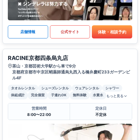
体験・相談予約
店舗情報
公式サイト
RACINE京都四条烏丸店
茶山・京都芸術大学駅から車で9分
京都府京都市中京区蛸薬師通烏丸西入る橋弁慶町233ガーデンビ
ル4F
タオルレンタル
シューズレンタル
ウェアレンタル
シャワー
体組成計
完全個室
子連れOK
無料体験
水素水
もっと見る
営業時間
定休日
8:00〜22:00
不定休