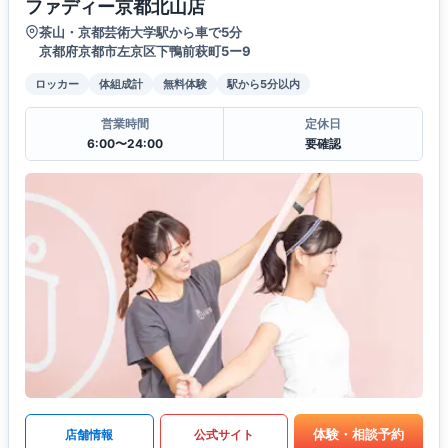
ファディー京都北山店
茶山・京都芸術大学駅から車で5分
京都府京都市左京区下鴨前萩町5ー9
ロッカー
体組成計
無料体験
駅から5分以内
営業時間
定休日
6:00〜24:00
要確認
体験・相談予約
店舗情報
公式サイト