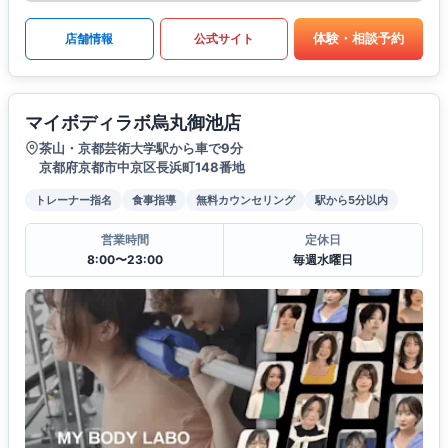
体験・相談予約
店舗情報
公式サイト
マイボディラボ烏丸御池店
茶山・京都芸術大学駅から車で9分
京都府京都市中京区長浜町148番地
トレーナー指名
食事指導
無料カウンセリング
駅から5分以内
営業時間
定休日
8:00〜23:00
毎週水曜日