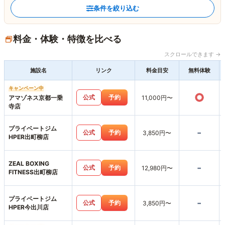
条件を絞り込む
料金・体験・特徴を比べる
スクロールできます →
施設名
リンク
料金目安
無料体験
キャンペーン中
○
公式
予約
アマゾネス京都一乗
11,000円〜
寺店
プライベートジム
-
公式
予約
3,850円〜
HPER出町柳店
ZEAL BOXING
-
公式
予約
12,980円〜
FITNESS出町柳店
プライベートジム
-
公式
予約
3,850円〜
HPER今出川店