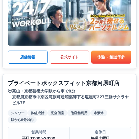
体験・相談予約
店舗情報
公式サイト
プライベートボックスフィット京都河原町店
茶山・京都芸術大学駅から車で8分
京都府京都市中京区河原町通蛸薬師下る塩屋町327三條サクラヤ
ビル7F
シャワー
体組成計
完全個室
他店舗利用
水素水
駅から5分以内
営業時間
定休日
平日 11:00〜20:00
毎週土曜日