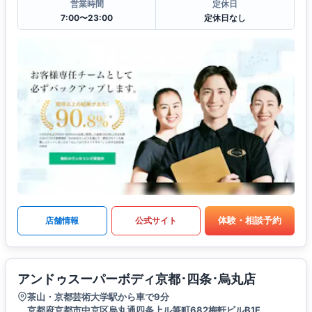
営業時間
定休日
7:00〜23:00
定休日なし
体験・相談予約
店舗情報
公式サイト
アンドゥスーパーボディ京都･四条･烏丸店
茶山・京都芸術大学駅から車で9分
京都府京都市中京区烏丸通四条上ル笋町682梅軒ビルB1F