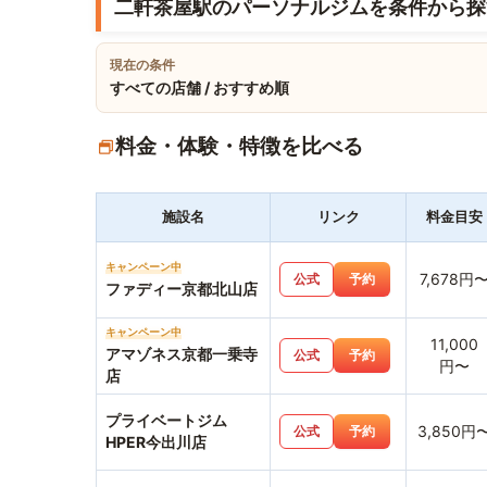
二軒茶屋駅のパーソナルジムを条件から探
現在の条件
すべての店舗 / おすすめ順
料金・体験・特徴を比べる
施設名
リンク
料金目安
キャンペーン中
7,678円
公式
予約
ファディー京都北山店
キャンペーン中
11,000
アマゾネス京都一乗寺
公式
予約
円〜
店
プライベートジム
3,850円
公式
予約
HPER今出川店