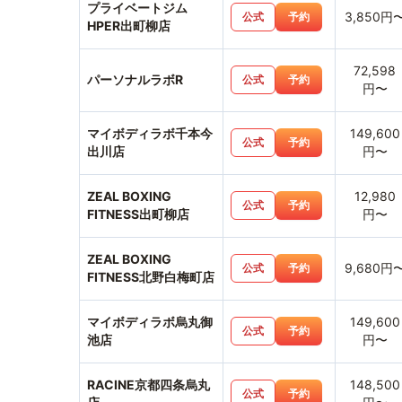
プライベートジム
3,850円
公式
予約
HPER出町柳店
72,598
パーソナルラボR
公式
予約
円〜
マイボディラボ千本今
149,600
公式
予約
出川店
円〜
ZEAL BOXING
12,980
公式
予約
FITNESS出町柳店
円〜
ZEAL BOXING
9,680円
公式
予約
FITNESS北野白梅町店
マイボディラボ烏丸御
149,600
公式
予約
池店
円〜
RACINE京都四条烏丸
148,500
公式
予約