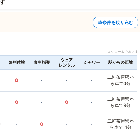
す
条件を絞り込む
スクロールできます 
ウェア
無料体験
食事指導
シャワー
駅からの距離
レンタル
二軒茶屋駅か
〜
○
-
-
-
ら車で6分
二軒茶屋駅か
○
-
○
-
ら車で9分
二軒茶屋駅か
〜
-
○
-
-
ら車で11分