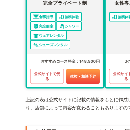
完全プライベート制
女性専
食事指導
無料体験
無料体
完全個室
シャワー
ウェアレンタル
シューズレンタル
おすすめコース料金
148,500円
お
公式サイトで見
公式サイ
体験・相談予約
る
る
上記の表は公式サイトに記載の情報をもとに作成
り、店舗によって内容が変わることもありますの